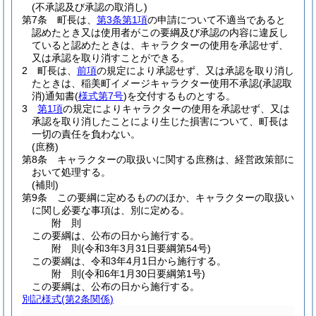
(不承認及び承認の取消し)
第7条
町長は、
第3条第1項
の申請について不適当であると
認めたとき又は使用者がこの要綱及び承認の内容に違反し
ていると認めたときは、キャラクターの使用を承認せず、
又は承認を取り消すことができる。
2
町長は、
前項
の規定により承認せず、又は承認を取り消し
たときは、稲美町イメージキャラクター使用不承認
(承認取
消)
通知書
(
様式第7号
)
を交付するものとする。
3
第1項
の規定によりキャラクターの使用を承認せず、又は
承認を取り消したことにより生じた損害について、町長は
一切の責任を負わない。
(庶務)
第8条
キャラクターの取扱いに関する庶務は、経営政策部に
おいて処理する。
(補則)
第9条
この要綱に定めるもののほか、キャラクターの取扱い
に関し必要な事項は、別に定める。
附
則
この要綱は、公布の日から施行する。
附
則
(令和3年3月31日
要綱第54号)
この要綱は、令和3年4月1日から施行する。
附
則
(令和6年1月30日
要綱第1号)
この要綱は、公布の日から施行する。
別記様式
(第2条関係)