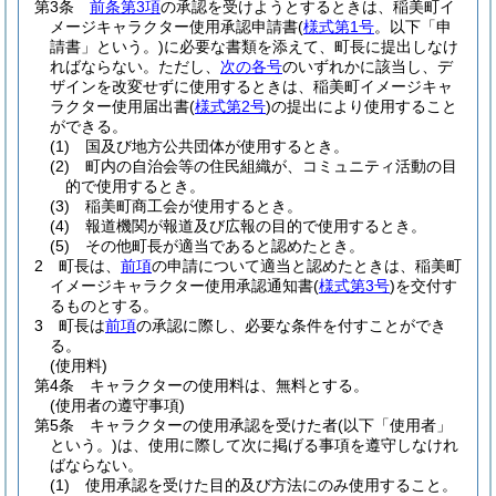
第3条
前条第3項
の承認を受けようとするときは、稲美町イ
メージキャラクター使用承認申請書
(
様式第1号
。以下「申
請書」という。)
に必要な書類を添えて、町長に提出しなけ
ればならない。
ただし、
次の各号
のいずれかに該当し、デ
ザインを改変せずに使用するときは、稲美町イメージキャ
ラクター使用届出書
(
様式第2号
)
の提出により使用すること
ができる。
(1)
国及び地方公共団体が使用するとき。
(2)
町内の自治会等の住民組織が、コミュニティ活動の目
的で使用するとき。
(3)
稲美町商工会が使用するとき。
(4)
報道機関が報道及び広報の目的で使用するとき。
(5)
その他町長が適当であると認めたとき。
2
町長は、
前項
の申請について適当と認めたときは、稲美町
イメージキャラクター使用承認通知書
(
様式第3号
)
を交付す
るものとする。
3
町長は
前項
の承認に際し、必要な条件を付すことができ
る。
(使用料)
第4条
キャラクターの使用料は、無料とする。
(使用者の遵守事項)
第5条
キャラクターの使用承認を受けた者
(以下「使用者」
という。)
は、使用に際して次に掲げる事項を遵守しなけれ
ばならない。
(1)
使用承認を受けた目的及び方法にのみ使用すること。