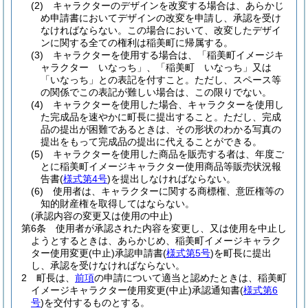
(2)
キャラクターのデザインを改変する場合は、あらかじ
め申請書においてデザインの改変を申請し、承認を受け
なければならない。
この場合において、改変したデザイ
ンに関する全ての権利は稲美町に帰属する。
(3)
キャラクターを使用する場合は、「稲美町イメージキ
ャラクター いなっち」、「稲美町 いなっち」又は
「いなっち」との表記を付すこと。
ただし、スペース等
の関係でこの表記が難しい場合は、この限りでない。
(4)
キャラクターを使用した場合、キャラクターを使用し
た完成品を速やかに町長に提出すること。
ただし、完成
品の提出が困難であるときは、その形状のわかる写真の
提出をもって完成品の提出に代えることができる。
(5)
キャラクターを使用した商品を販売する者は、年度ご
とに稲美町イメージキャラクター使用商品等販売状況報
告書
(
様式第4号
)
を提出しなければならない。
(6)
使用者は、キャラクターに関する商標権、意匠権等の
知的財産権を取得してはならない。
(承認内容の変更又は使用の中止)
第6条
使用者が承認された内容を変更し、又は使用を中止し
ようとするときは、あらかじめ、稲美町イメージキャラク
ター使用変更
(中止)
承認申請書
(
様式第5号
)
を町長に提出
し、承認を受けなければならない。
2
町長は、
前項
の申請について適当と認めたときは、稲美町
イメージキャラクター使用変更
(中止)
承認通知書
(
様式第6
号
)
を交付するものとする。