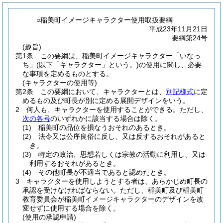
○稲美町イメージキャラクター使用取扱要綱
平成23年11月21日
要綱第24号
(趣旨)
第1条
この要綱は、稲美町イメージキャラクター「いなっ
ち」
(以下「キャラクター」という。)
の使用に関し、必要
な事項を定めるものとする。
(キャラクターの使用等)
第2条
この要綱において、キャラクターとは、
別記様式
に定
めるもの及び町長が別に定める展開デザインをいう。
2
何人も、キャラクターを使用することができる。
ただし、
次の各号
のいずれかに該当する場合は除く。
(1)
稲美町の品位を損なうおそれのあるとき。
(2)
法令又は公序良俗に反し、又は反するおそれがあると
き。
(3)
特定の政治、思想若しくは宗教の活動に利用し、又は
利用するおそれがあるとき。
(4)
その他町長が不適当であると認めたとき。
3
キャラクターを使用しようとする者は、あらかじめ町長の
承認を受けなければならない。
ただし、稲美町及び稲美町
教育委員会が稲美町イメージキャラクターのデザインを改
変せずに使用する場合を除く。
(使用の承認申請)