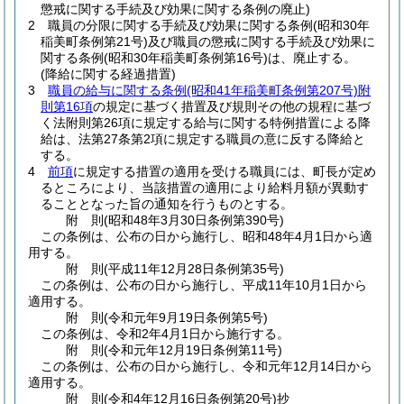
懲戒に関する手続及び効果に関する条例の廃止)
2
職員の分限に関する手続及び効果に関する条例
(昭和30年
稲美町条例第21号)
及び職員の懲戒に関する手続及び効果に
関する条例
(昭和30年稲美町条例第16号)
は、廃止する。
(降給に関する経過措置)
3
職員の給与に関する条例
(昭和41年稲美町条例第207号)
附
則第16項
の規定に基づく措置及び規則その他の規程に基づ
く法附則第26項に規定する給与に関する特例措置による降
給は、法第27条第2項に規定する職員の意に反する降給と
する。
4
前項
に規定する措置の適用を受ける職員には、町長が定め
るところにより、当該措置の適用により給料月額が異動す
ることとなった旨の通知を行うものとする。
附
則
(昭和48年3月30日
条例第390号)
この条例は、公布の日から施行し、昭和48年4月1日から適
用する。
附
則
(平成11年12月28日
条例第35号)
この条例は、公布の日から施行し、平成11年10月1日から
適用する。
附
則
(令和元年9月19日
条例第5号)
この条例は、令和2年4月1日から施行する。
附
則
(令和元年12月19日
条例第11号)
この条例は、公布の日から施行し、令和元年12月14日から
適用する。
附
則
(令和4年12月16日
条例第20号)
抄