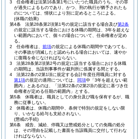
3
任命権者は法第16条第1号にいたつた職員のうち、その罪
が過失によるものであり、かつ、刑の執行が猶予されたも
のについては、情状により別に定めるところによる。
(休職の効果)
第4条
法第28条第2項第1号の規定に該当する場合及び
第2条
の規定に該当する場合における休職の期間は、3年を超えな
い範囲内において、個々の場合について、任命権者が定め
る。
2
任命権者は、
前項
の規定による休職の期間中であつても、
その事故が消滅したと認められる場合においては、速やか
に復職を命じなければならない。
3
法第28条第2項第2号の規定に該当する場合における休職
の期間は、当該刑事事件が裁判所に係属する間とする。
4
法第22条の2第1項に規定する会計年度任用職員に対する
第1項
の規定の適用については、
同項
中「3年を超えない範
囲内」とあるのは、「法第22条の2第2項の規定に基づき任
命権者が定める任期の範囲内」とする。
第5条
休職者は、職員としての身分及び職を保有するが、職
務に従事しない。
2
休職者は、休職の期間中、条例で特別の規定をしない限
り、いかなる給与も支給されない。
(懲戒の手続)
第6条
戒告、減給、停職又は懲戒処分としての免職の処分
は、その理由を記載した書面を当該職員に交付して行わな
ければならない。