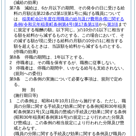
(減給の効果)
第7条
減給は、6か月以下の期間、その発令の日に受ける給
料の月額
(法第22条の2第1項第1号に掲げる職員について
は、
稲美町会計年度任用職員の給与及び費用弁償に関する
条例
(令和元年稲美町条例第4号)
第17条第1項
から
第3項
まで
に規定する報酬の額。以下同じ。)
の10分の1以下に相当す
る額を給料から減ずるものとする。
この場合において、そ
の減ずる額が現に受ける給料の月額の10分の1に相当する
額を超えるときは、当該額を給料から減ずるものとする。
(停職の効果)
第8条
停職の期間は、1年以下とする。
2
停職者は、その職を保有するが、職務に従事しない。
3
停職者は、停職の期間中、いかなる給与も支給されない。
(規則への委任)
第9条
この条例の実施について必要な事項は、規則で定め
る。
附
則
(施行期日等)
1
この条例は、昭和41年10月1日から施行する。
ただし、職
員の分限に関する手続及び効果に関する条例
(昭和30年稲美
町条例第21号)
又は職員の懲戒の手続及び効果に関する条例
(昭和30年稲美町条例第16号)
の規定により行われた分限及
び懲戒は、この条例の相当規定により行われた分限及び懲
戒とみなす。
(職員の分限に関する手続及び効果に関する条例及び職員の