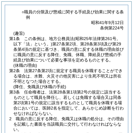
○職員の分限及び懲戒に関する手続及び効果に関する条
例
昭和41年9月12日
条例第224号
(趣旨)
第1条
この条例は、地方公務員法
(昭和25年法律第261号。
以下「法」という。)
第27条第2項、第28条第3項及び第29
条第4項の規定に基づき、職員の意に反する休職の理由並び
に職員の意に反する降任、免職、休職、降給及び懲戒の手
続及び効果について必要な事項を定めるものとする。
(休職の理由)
第2条
法第27条第2項に規定する職員を休職することができ
る場合は、水難、火災その他災害により生死不明又は所在
不明となつた場合とする。
(降任、免職及び休職の手続)
第3条
任命権者は、法第28条第1項第2号の規定に該当する
ものとして職員を降任し、若しくは免職する場合又は同条
第2項第1号の規定に該当するものとして職員を休職する場
合においては、医師2名を指定して、あらかじめ診断を行わ
せなければならない。
2
職員の意に反する降任、免職又は休職の処分は、その理由
を記載した書面を当該職員に交付して行わなければならな
い。