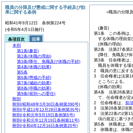
職員の分限及び懲戒に関する手続及び効
果に関する条例
○職員の分限
昭和41年9月12日 条例第224号
(趣旨)
(令和5年4月1日施行)
第1条
この条例は
する休職の理由並
条項目次
沿革
(休職の理由)
本則
第2条
法第27条
第1条
(趣旨)
(降任、免職及び休
第2条
(休職の理由)
第3条
任命権者は、
第3条
(降任、免職及び休職の手続)
職員を休職する場
第4条
(休職の効果)
2
職員の意に反す
第5条
3
任命権者は法第1
第6条
(懲戒の手続)
ところによる。
第7条
(減給の効果)
(休職の効果)
第8条
(停職の効果)
第4条
法第28条第
第9条
(規則への委任)
て、任命権者が定
附則
2
任命権者は、
前
附則
(昭和48年3月30日条例第390号)
3
法第28条第2項
附則
(平成11年12月28日条例第35号)
4
法第22条の2第
附則
(令和元年9月19日条例第5号)
項の規定に基づき
附則
(令和元年12月19日条例第11号)
第5条
休職者は、
附則
(令和4年12月16日条例第20号)
2
休職者は、休職