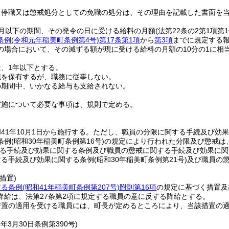
、停職又は懲戒処分としての免職の処分は、その理由を記載した書面を
か月以下の期間、その発令の日に受ける給料の月額
(法第22条の2第1項
条例
(令和元年稲美町条例第4号)
第17条第1項
から
第3項
までに規定する報
の場合において、その減ずる額が現に受ける給料の月額の10分の1に相
、1年以下とする。
職を保有するが、職務に従事しない。
の期間中、いかなる給与も支給されない。
実施について必要な事項は、規則で定める。
41年10月1日から施行する。
ただし、職員の分限に関する手続及び効果
条例
(昭和30年稲美町条例第16号)
の規定により行われた分限及び懲戒は
する手続及び効果に関する条例及び職員の懲戒に関する手続及び効果に関
する手続及び効果に関する条例
(昭和30年稲美町条例第21号)
及び職員の
措置)
する条例
(昭和41年稲美町条例第207号)
附則第16項
の規定に基づく措置及
降給は、法第27条第2項に規定する職員の意に反する降給とする。
措置の適用を受ける職員には、町長が定めるところにより、当該措置の
8年3月30日
条例第390号)