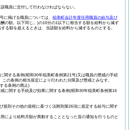
当該職員に交付して行わなければならない。
第1号に掲げる職員については、
稲美町会計年度任用職員の給与及び
酬の額。以下同じ。)
の10分の1以下に相当する額を給料から減ず
当する額を超えるときは、当該額を給料から減ずるものとする。
に関する条例
(昭和30年稲美町条例第21号)
又は職員の懲戒の手続
、この条例の相当規定により行われた分限及び懲戒とみなす。
する条例の廃止)
懲戒に関する手続及び効果に関する条例
(昭和30年稲美町条例第16
び規則その他の規程に基づく法附則第26項に規定する給与に関す
適用により給料月額が異動することとなった旨の通知を行うものと