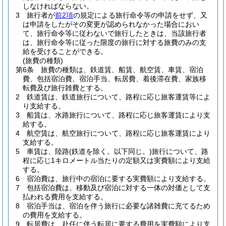
しなければならない。
3
旅行者が
前2項
の規定による旅行命令等の申請をせず、又
は申請をしたがその変更が認められなかった場合におい
て、旅行命令等に従わないで旅行したときは、当該旅行者
は、旅行命令等に従った限度の旅行に対する旅費のみの支
給を受けることができる。
(旅費の種類)
第6条
旅費の種類は、鉄道賃、船賃、航空賃、車賃、宿泊
費、包括宿泊費、宿泊手当、転居費、着後滞在費、家族移
転費及び旅行雑費とする。
2
鉄道賃は、鉄道旅行について、路程に応じ旅客運賃等によ
り支給する。
3
船賃は、水路旅行について、路程に応じ旅客運賃により支
給する。
4
航空賃は、航空旅行について、路程に応じ旅客運賃により
支給する。
5
車賃は、陸路
(鉄道を除く。以下同じ。)
旅行について、路
程に応じ1キロメートル当たりの定額又は実費額により支給
する。
6
宿泊費は、旅行中の宿泊に要する実費額により支給する。
7
包括宿泊費は、移動及び宿泊に対する一体の対価として支
払われる費用を支給する。
8
宿泊手当は、宿泊を伴う旅行に必要な諸雑費に充てるため
の費用を支給する。
9
転居費は、赴任に伴う転居に要する費用を実費額により支