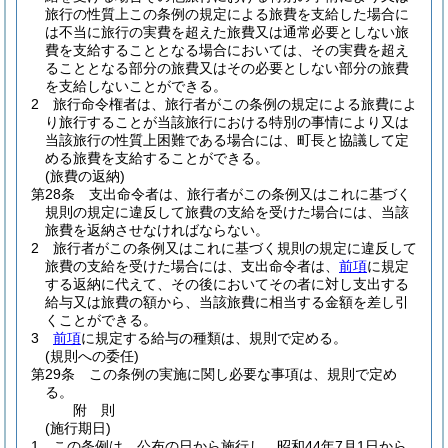
旅行の性質上この条例の規定による旅費を支給した場合に
は不当に旅行の実費を超えた旅費又は通常必要としない旅
費を支給することとなる場合においては、その実費を超え
ることとなる部分の旅費又はその必要としない部分の旅費
を支給しないことができる。
2
旅行命令権者は、旅行者がこの条例の規定による旅費によ
り旅行することが当該旅行における特別の事情により又は
当該旅行の性質上困難である場合には、町長と協議して定
める旅費を支給することができる。
(旅費の返納)
第28条
支出命令者は、旅行者がこの条例又はこれに基づく
規則の規定に違反して旅費の支給を受けた場合には、当該
旅費を返納させなければならない。
2
旅行者がこの条例又はこれに基づく規則の規定に違反して
旅費の支給を受けた場合には、支出命令者は、
前項
に規定
する返納に代えて、その後においてその者に対し支出する
給与又は旅費の額から、当該旅費に相当する金額を差し引
くことができる。
3
前項
に規定する給与の種類は、規則で定める。
(規則への委任)
第29条
この条例の実施に関し必要な事項は、規則で定め
る。
附
則
(施行期日)
1
この条例は、公布の日から施行し、昭和44年7月1日から