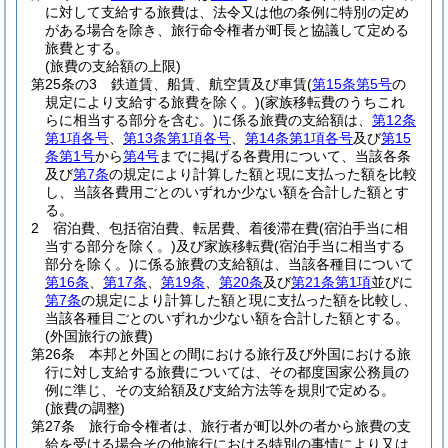
に対して支給する旅費は、法令又は他の条例に特別の定め
がある場合を除き、旅行命令権者が町長と協議して定める
旅費とする。
(旅費の支給額の上限)
第25条の3
鉄道賃、船賃、航空賃及び車賃
(
第15条第5号
の
規定により支給する旅費を除く。)
(家族移転費のうちこれ
らに相当する部分を含む。)
に係る旅費の支給額は、
第12条
第1項各号
、
第13条第1項各号
、
第14条第1項各号
及び
第15
条第1号
から
第4号
までに掲げる各費用について、当該各条
及び
第7条
の規定により計算した額と現に支払った額を比較
し、当該各費用ごとのいずれか少ない額を合計した額とす
る。
2
宿泊費、包括宿泊費、転居費、着後滞在費
(宿泊手当に相
当する部分を除く。)
及び家族移転費
(宿泊手当に相当する
部分を除く。)
に係る旅費の支給額は、当該各種目について
第16条
、
第17条
、
第19条
、
第20条
及び
第21条第1項
並びに
第7条
の規定により計算した額と現に支払った額を比較し、
当該各種目ごとのいずれか少ない額を合計した額とする。
(外国旅行の旅費)
第26条
本邦と外国との間における旅行及び外国における旅
行に対し支給する旅費については、その都度国家公務員の
例に準じ、その支給額及び支給方法等を規則で定める。
(旅費の調整)
第27条
旅行命令権者は、旅行者が町以外の者から旅費の支
給を受ける場合その他旅行における特別の事情により又は