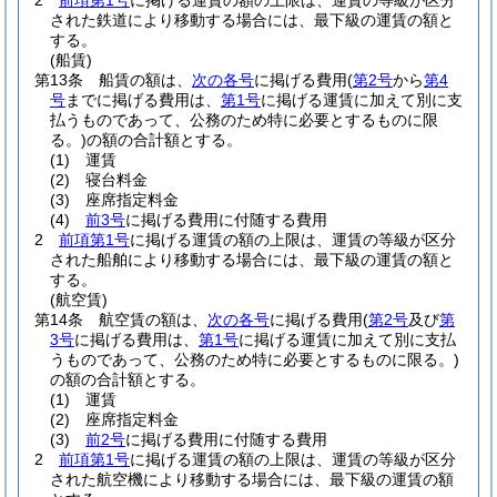
2
前項第1号
に掲げる運賃の額の上限は、運賃の等級が区分
された鉄道により移動する場合には、最下級の運賃の額と
する。
(船賃)
第13条
船賃の額は、
次の各号
に掲げる費用
(
第2号
から
第4
号
までに掲げる費用は、
第1号
に掲げる運賃に加えて別に支
払うものであって、公務のため特に必要とするものに限
る。)
の額の合計額とする。
(1)
運賃
(2)
寝台料金
(3)
座席指定料金
(4)
前3号
に掲げる費用に付随する費用
2
前項第1号
に掲げる運賃の額の上限は、運賃の等級が区分
された船舶により移動する場合には、最下級の運賃の額と
する。
(航空賃)
第14条
航空賃の額は、
次の各号
に掲げる費用
(
第2号
及び
第
3号
に掲げる費用は、
第1号
に掲げる運賃に加えて別に支払
うものであって、公務のため特に必要とするものに限る。)
の額の合計額とする。
(1)
運賃
(2)
座席指定料金
(3)
前2号
に掲げる費用に付随する費用
2
前項第1号
に掲げる運賃の額の上限は、運賃の等級が区分
された航空機により移動する場合には、最下級の運賃の額