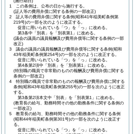
(施行期日)
1
この条例は、公布の日から施行する。
(証人等の費用弁償に関する条例の一部改正)
2
証人等の費用弁償に関する条例
(昭和41年稲美町条例第
219号)
の一部を次のように改正する。
促音に用いられている「つ」を「っ」に改める。
第3条中「別表」を「別表第1」に改める。
(議会の議員の議員報酬及び費用弁償等に関する条例の一部
改正)
3
議会の議員の議員報酬及び費用弁償等に関する条例
(昭和
43年稲美町条例第254号)
の一部を次のように改正する。
促音に用いられている「つ」を「っ」に改める。
第4条第2項中「別表」を「別表第1」に改める。
(特別職の職員で非常勤のものの報酬及び費用弁償に関する
条例の一部改正)
4
特別職の職員で非常勤のものの報酬及び費用弁償に関する
条例
(昭和43年稲美町条例第255号)
の一部を次のように改正
する。
第3条第2項本文中「別表」を「別表第1」に改める。
(教育長の給与、勤務時間その他の勤務条件に関する条例の
一部改正)
5
教育長の給与、勤務時間その他の勤務条件に関する条例
(昭和44年稲美町条例第301号)
の一部を次のように改正す
る。
促音に用いられている「つ」を「っ」に改める。