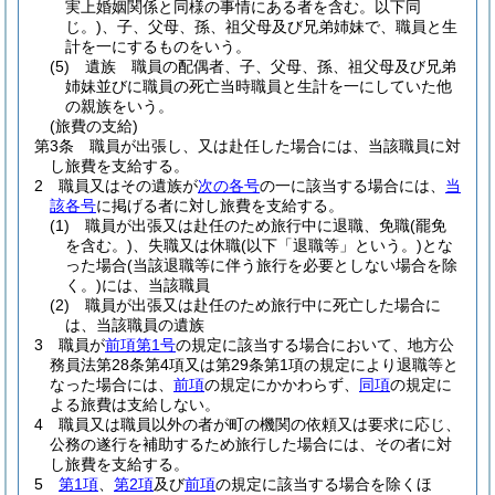
実上婚姻関係と同様の事情にある者を含む。以下同
じ。)
、子、父母、孫、祖父母及び兄弟姉妹で、職員と生
計を一にするものをいう。
(5)
遺族 職員の配偶者、子、父母、孫、祖父母及び兄弟
姉妹並びに職員の死亡当時職員と生計を一にしていた他
の親族をいう。
(旅費の支給)
第3条
職員が出張し、又は赴任した場合には、当該職員に対
し旅費を支給する。
2
職員又はその遺族が
次の各号
の一に該当する場合には、
当
該各号
に掲げる者に対し旅費を支給する。
(1)
職員が出張又は赴任のため旅行中に退職、免職
(罷免
を含む。)
、失職又は休職
(以下「退職等」という。)
とな
った場合
(当該退職等に伴う旅行を必要としない場合を除
く。)
には、当該職員
(2)
職員が出張又は赴任のため旅行中に死亡した場合に
は、当該職員の遺族
3
職員が
前項第1号
の規定に該当する場合において、地方公
務員法第28条第4項又は第29条第1項の規定により退職等と
なった場合には、
前項
の規定にかかわらず、
同項
の規定に
よる旅費は支給しない。
4
職員又は職員以外の者が町の機関の依頼又は要求に応じ、
公務の遂行を補助するため旅行した場合には、その者に対
し旅費を支給する。
5
第1項
、
第2項
及び
前項
の規定に該当する場合を除くほ