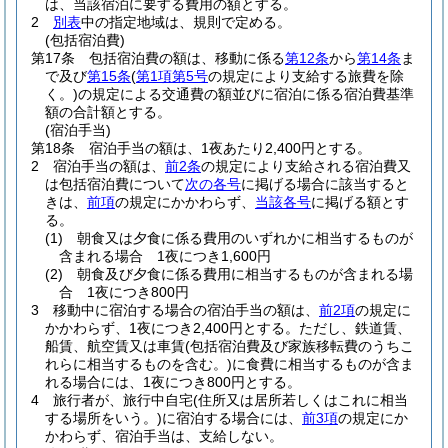
は、当該宿泊に要する費用の額とする。
2
別表
中の指定地域は、規則で定める。
(包括宿泊費)
第17条
包括宿泊費の額は、移動に係る
第12条
から
第14条
ま
で及び
第15条
(
第1項第5号
の規定により支給する旅費を除
く。)
の規定による交通費の額並びに宿泊に係る宿泊費基準
額の合計額とする。
(宿泊手当)
第18条
宿泊手当の額は、1夜あたり2,400円とする。
2
宿泊手当の額は、
前2条
の規定により支給される宿泊費又
は包括宿泊費について
次の各号
に掲げる場合に該当すると
きは、
前項
の規定にかかわらず、
当該各号
に掲げる額とす
る。
(1)
朝食又は夕食に係る費用のいずれかに相当するものが
含まれる場合 1夜につき1,600円
(2)
朝食及び夕食に係る費用に相当するものが含まれる場
合 1夜につき800円
3
移動中に宿泊する場合の宿泊手当の額は、
前2項
の規定に
かかわらず、1夜につき2,400円とする。
ただし、鉄道賃、
船賃、航空賃又は車賃
(包括宿泊費及び家族移転費のうちこ
れらに相当するものを含む。)
に食費に相当するものが含ま
れる場合には、1夜につき800円とする。
4
旅行者が、旅行中自宅
(住所又は居所若しくはこれに相当
する場所をいう。)
に宿泊する場合には、
前3項
の規定にか
かわらず、宿泊手当は、支給しない。