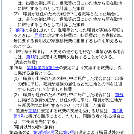
は、出張の例に準じ、退職等の日にいた地から旧在勤地
に旅行するものとして計算した旅費
(2)
職員が赴任のための旅行中に退職等となった場合に
は、赴任の例に準じ、退職等の日にいた地から新在勤地
に旅行するものとして計算した旅費
2
前項
の場合において、退職等となった職員が家族を移転す
るときは、
同項
に規定する旅費に、転居費のうち家族の転
居に要する費用及び家族移転費に相当するものを加えるも
のとする。
3
旅行命令権者は、天災その他やむを得ない事情がある場合
には、
第1項
に規定する期間を延長することができる。
(遺族の旅費)
第25条
第3条第2項第2号
の規定により支給する旅費は、次
に掲げる旅費とする。
(1)
職員が出張のための旅行中に死亡した場合には、出張
の例に準じ、職員が遺族の居住地と死亡地との間を往復
するものとして計算した旅費
(2)
職員が赴任のための旅行中に死亡した場合には、
前号
に掲げる旅費のほか、赴任の例に準じ、職員が死亡地か
ら新居住地に旅行するものとして計算した旅費
2
遺族が
前項
に規定する旅費の支給を受ける順位は、
第2条
第4号
に掲げる順序による。
ただし、同順位者がある場合に
は、年長者を先にする。
(職員以外の者の旅費)
第25条の2
第3条第4項
又は
第5項
の規定により職員以外の者