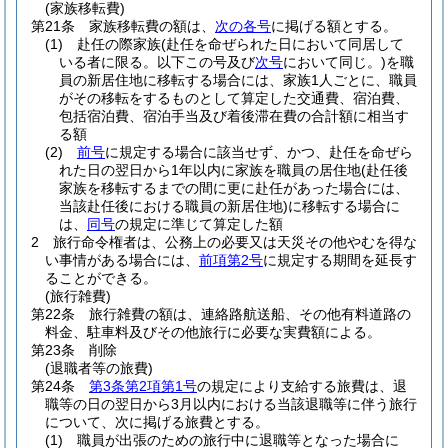
(家族移転費)
第21条
家族移転費の額は、
次の各号
に掲げる額とする。
(1)
赴任の際家族
(赴任を命ぜられた日において同居して
いる者に限る。以下この号及び
次号
において同じ。)
を職
員の新居住地に移転する場合には、家族1人ごとに、職員
がその移転をするものとして算定した交通費、宿泊費、
包括宿泊費、宿泊手当及び着後滞在費の合計額に相当す
る額
(2)
前号
に規定する場合に該当せず、かつ、赴任を命ぜら
れた日の翌日から1年以内に家族を職員の居住地
(赴任後
家族を移転するまでの間に更に赴任があった場合には、
当該赴任後における職員の新居住地)
に移転する場合に
は、
同号
の規定に準じて算定した額
2
旅行命令権者は、公務上の必要又は天災その他やむを得な
い事情がある場合には、
前項第2号
に規定する期間を延長す
ることができる。
(旅行雑費)
第22条
旅行雑費の額は、連絡路航送船、その他有料道路の
料金、駐車料及びその他旅行に必要な実費額による。
第23条
削除
(退職者等の旅費)
第24条
第3条第2項第1号
の規定により支給する旅費は、退
職等の日の翌日から3月以内における当該退職等に伴う旅行
について、次に掲げる旅費とする。
(1)
職員が出張のための旅行中に退職等となった場合に