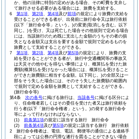
か、他の法律に特別の定めがある場合、その町費を支弁し
て旅行させる必要がある場合には、旅費を支給する。
6
第1項
、
第2項
、
第4項
及び
前項
の規定により旅費の支給を
受けることができる者が、出発前に旅行命令又は旅行依頼
(以下「旅行命令等」という。)
の変更
(取消しを含む。以下
同じ。)
を受け、又は死亡した場合その他規則で定める場合
には、当該旅行のため既に支出した金額のうちその者の損
失となる金額又は支出を要する金額で規則で定めるものを
旅費として支給することができる。
7
第1項
、
第2項
、
第4項
及び
第5項
の規定により、旅費の支
給を受けることができる者が、旅行中交通機関等の事故又
は天災その他やむを得ない事情により、概算払を受けた旅
費額
(概算払を受けなかった場合には、概算払を受けること
ができた旅費額に相当する金額。以下同じ。)
の全部又は一
部をそう失した場合には、そのそう失した旅費額の範囲内
で規則で定める金額を旅費として支給することができる。
(旅行命令等)
第4条
次の各号
に掲げる旅行は、
当該各号
に掲げる区分によ
り、任命権者若しくはその委任を受けた者又は旅行依頼を
行う者
(以下「旅行命令権者」という。)
の発する旅行命令
等によって行わなければならない。
(1)
前条第1項
の規定に該当する旅行 旅行命令
(2)
前条第4項
及び
第5項
の規定に該当する旅行 旅行依頼
2
旅行命令権者は、電信、電話、郵便等の通信による連絡手
段によっては公務の円滑な遂行を図ることができない場合