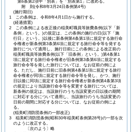
第6条第2項中「別表」を「別表第1」に改める。
附
則
(令和8年3月24日
条例第4号)
(施行期日)
1
この条例は、令和8年4月1日から施行する。
(経過措置)
2
この条例による改正後の稲美町職員等旅費条例
(以下「新
条例」という。)
の規定は、この条例の施行の日
(以下「施
行日」という。)
以後に新条例第4条第1項に規定する旅行命
令権者が新条例第3条第6項に規定する旅行命令等を発する
旅行について適用し、施行日前にこの条例による改正前の
稲美町職員等旅費条例
(以下「旧条例」という。)
第4条第1
項に規定する旅行命令権者が旧条例第3条第6項に規定する
旅行命令等を発した旅行については、なお従前の例によ
る。
ただし、施行日前に旧条例第4条第1項に規定する旅行
命令権者が同項に規定する旅行命令等を発し、かつ、施行
日以後に同項に規定する旅行命令権者が新条例第4条第3項
の規定により当該旅行命令等を変更する旅行については、
新条例の規定は、当該旅行のうち当該変更の日以後の期間
に対応する分について適用し、当該旅行のうち当該変更の
日前の期間に対応する分については、なお従前の例によ
る。
(稲美町消防団条例の一部改正)
3
稲美町消防団条例
(昭和30年稲美町条例第28号)
の一部を次
のように改正する。
〔次のよう〕略