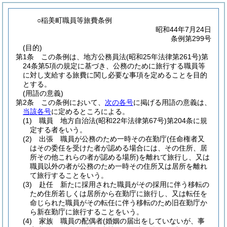
○稲美町職員等旅費条例
昭和44年7月24日
条例第299号
(目的)
第1条
この条例は、地方公務員法
(昭和25年法律第261号)
第
24条第5項の規定に基づき、公務のために旅行する職員等
に対し支給する旅費に関し必要な事項を定めることを目的
とする。
(用語の意義)
第2条
この条例において、
次の各号
に掲げる用語の意義は、
当該各号
に定めるところによる。
(1)
職員 地方自治法
(昭和22年法律第67号)
第204条に規
定する者をいう。
(2)
出張 職員が公務のため一時その在勤庁
(任命権者又
はその委任を受けた者が認める場合には、その住所、居
所その他これらの者が認める場所)
を離れて旅行し、又は
職員以外の者が公務のため一時その住所又は居所を離れ
て旅行することをいう。
(3)
赴任 新たに採用された職員がその採用に伴う移転の
ため住所若しくは居所から在勤庁に旅行し、又は転任を
命じられた職員がその転任に伴う移転のため旧在勤庁か
ら新在勤庁に旅行することをいう。
(4)
家族 職員の配偶者
(婚姻の届出をしていないが、事