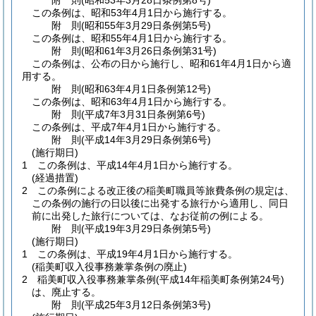
附
則
(昭和53年3月28日
条例第8号)
この条例は、昭和53年4月1日から施行する。
附
則
(昭和55年3月29日
条例第5号)
この条例は、昭和55年4月1日から施行する。
附
則
(昭和61年3月26日
条例第31号)
この条例は、公布の日から施行し、昭和61年4月1日から適
用する。
附
則
(昭和63年4月1日
条例第12号)
この条例は、昭和63年4月1日から施行する。
附
則
(平成7年3月31日
条例第6号)
この条例は、平成7年4月1日から施行する。
附
則
(平成14年3月29日
条例第6号)
(施行期日)
1
この条例は、平成14年4月1日から施行する。
(経過措置)
2
この条例による改正後の稲美町職員等旅費条例の規定は、
この条例の施行の日以後に出発する旅行から適用し、同日
前に出発した旅行については、なお従前の例による。
附
則
(平成19年3月29日
条例第5号)
(施行期日)
1
この条例は、平成19年4月1日から施行する。
(稲美町収入役事務兼掌条例の廃止)
2
稲美町収入役事務兼掌条例
(平成14年稲美町条例第24号)
は、廃止する。
附
則
(平成25年3月12日
条例第3号)