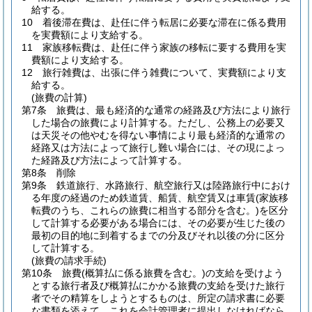
給する。
10
着後滞在費は、赴任に伴う転居に必要な滞在に係る費用
を実費額により支給する。
11
家族移転費は、赴任に伴う家族の移転に要する費用を実
費額により支給する。
12
旅行雑費は、出張に伴う雑費について、実費額により支
給する。
(旅費の計算)
第7条
旅費は、最も経済的な通常の経路及び方法により旅行
した場合の旅費により計算する。
ただし、公務上の必要又
は天災その他やむを得ない事情により最も経済的な通常の
経路又は方法によって旅行し難い場合には、その現によっ
た経路及び方法によって計算する。
第8条
削除
第9条
鉄道旅行、水路旅行、航空旅行又は陸路旅行中におけ
る年度の経過のため鉄道賃、船賃、航空賃又は車賃
(家族移
転費のうち、これらの旅費に相当する部分を含む。)
を区分
して計算する必要がある場合には、その必要が生じた後の
最初の目的地に到着するまでの分及びそれ以後の分に区分
して計算する。
(旅費の請求手続)
第10条
旅費
(概算払に係る旅費を含む。)
の支給を受けよう
とする旅行者及び概算払にかかる旅費の支給を受けた旅行
者でその精算をしようとするものは、所定の請求書に必要
な書類を添えて、これを会計管理者に提出しなければなら