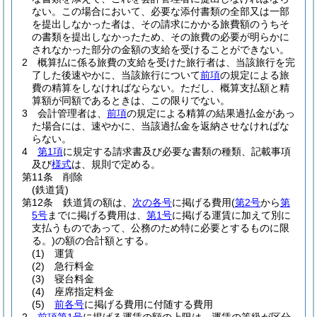
ない。
この場合において、必要な添付書類の全部又は一部
を提出しなかった者は、その請求にかかる旅費額のうちそ
の書類を提出しなかったため、その旅費の必要が明らかに
されなかった部分の金額の支給を受けることができない。
2
概算払に係る旅費の支給を受けた旅行者は、当該旅行を完
了した後速やかに、当該旅行について
前項
の規定による旅
費の精算をしなければならない。
ただし、概算支払額と精
算額が同額であるときは、この限りでない。
3
会計管理者は、
前項
の規定による精算の結果過払金があっ
た場合には、速やかに、当該過払金を返納させなければな
らない。
4
第1項
に規定する請求書及び必要な書類の種類、記載事項
及び
様式
は、規則で定める。
第11条
削除
(鉄道賃)
第12条
鉄道賃の額は、
次の各号
に掲げる費用
(
第2号
から
第
5号
までに掲げる費用は、
第1号
に掲げる運賃に加えて別に
支払うものであって、公務のため特に必要とするものに限
る。)
の額の合計額とする。
(1)
運賃
(2)
急行料金
(3)
寝台料金
(4)
座席指定料金
(5)
前各号
に掲げる費用に付随する費用