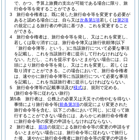
で、かつ、予算上旅費の支出が可能である場合に限り、旅
行命令等を発することができる。
3
旅行命令権者は、既に発した旅行命令等を変更する必要が
あると認める場合には、自ら又は
次条第1項
若しくは
第2項
の規定による旅行者の申請に基づき、これを変更すること
ができる。
4
旅行命令権者は、旅行命令等を発し、又はこれを変更し、
若しくは取り消すには、旅行命令簿又は旅行依頼簿
(以下
「旅行命令簿等」という。)
に当該旅行について必要な事項
を記載し、これを当該旅行者に提示して行わなければなら
ない。
ただし、これを提示するいとまがない場合には、口
頭により旅行命令等を発し、又はこれを変更し、若しくは
取り消すことができる。
この場合において、旅行命令権者
は、速やかに旅行命令簿等に当該旅行について必要な事項
を記載し、これを当該旅行者に提示しなければならない。
5
旅行命令簿等の記載事項及び
様式
は、規則で定める。
(旅行命令等に従わない旅行)
第5条
旅行者は、公務上の必要又は天災その他やむを得ない
事情により旅行命令等
(
前条第3項
の規定により変更された
旅行命令等を含む。以下この条において同じ。)
に従って旅
行することができない場合には、あらかじめ旅行命令権者
に旅行命令等の変更の申請をしなければならない。
2
旅行者は、
前項
の規定による旅行命令等の変更の申請をす
るいとまがない場合には、旅行命令等に従わないで旅行し
た後、速やかに旅行命令権者に旅行命令等の変更の申請を