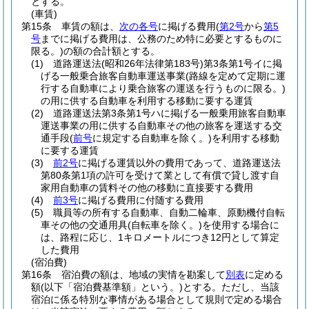
とする。
(車賃)
第15条
車賃の額は、
次の各号
に掲げる費用
(
第2号
から
第5
号
までに掲げる費用は、公務のため特に必要とするものに
限る。)
の額の合計額とする。
(1)
道路運送法
(昭和26年法律第183号)
第3条第1号イに掲
げる一般乗合旅客自動車運送事業
(路線を定めて定期に運
行する自動車により乗合旅客の運送を行うものに限る。)
の用に供する自動車を利用する移動に要する運賃
(2)
道路運送法第3条第1号ハに掲げる一般乗用旅客自動車
運送事業の用に供する自動車その他の旅客を運送する交
通手段
(
前号
に規定する自動車を除く。)
を利用する移動
に要する運賃
(3)
前2号
に掲げる運賃以外の費用であって、道路運送法
第80条第1項の許可を受けて業として有償で貸し渡す自
家用自動車の賃料その他の移動に直接要する費用
(4)
前3号
に掲げる費用に付随する費用
(5)
職員等の所有する自動車、自動二輪車、原動機付自転
車その他の交通用具
(自転車を除く。)
を使用する場合に
は、路程に応じ、1キロメートルにつき12円として算定
した費用
(宿泊費)
第16条
宿泊費の額は、地域の実情を勘案して
別表
に定める
額
(以下「宿泊費基準額」という。)
とする。
ただし、当該
宿泊に係る特別な事情がある場合として規則で定める場合