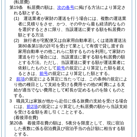
(転居費)
第19条
転居費の額は、
次の各号
に掲げる方法により算定さ
れる額とする。
(1)
運送業者が家財の運送を行う場合には、複数の運送業
者に見積りをさせ、かつ、その中から最も経済的なもの
を選択するときに限り、当該運送に要する額を転居費の
額とする方法
(2)
旅行者が宅配便又は自家用自動車若しくは道路運送法
第80条第1項の許可を受けて業として有償で貸し渡す自
家用自動車その他これらに類するものを利用して家財の
運送を行う場合には、当該運送に要する額を転居費の額
とする方法。
ただし、当該運送に要する額が運送業者に
依頼したものとして
前号
の規定により算定した額を超え
るときは、
前号
の規定により算定した額とする。
2
前項
の規定による算定に当たっては、この条例の規定によ
り他の種目として支給を受ける費用その他の町費による支
給が適当でない費用として町長が定めるものを除くものと
する。
3
職員又は家族が他から赴任に係る旅費の支給を受ける場合
には、
前2項
の規定により算定した転居費の額から当該支給
を受ける金額を差し引くこととする。
(着後滞在費)
第20条
着後滞在費の額は、5夜分を限度として、現に宿泊
した夜数に係る宿泊費及び宿泊手当の合計額に相当する額
とする。