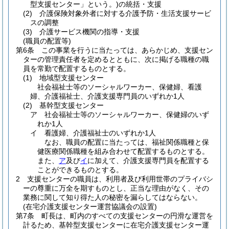
型支援センター」という。)
の統括・支援
(2)
介護保険対象外者に対する介護予防・生活支援サービ
スの調整
(3)
介護サービス機関の指導・支援
(職員の配置等)
第6条
この事業を行うに当たっては、あらかじめ、支援セン
ターの管理責任者を定めるとともに、次に掲げる職種の職
員を常勤で配置するものとする。
(1)
地域型支援センター
社会福祉士等のソーシャルワーカー、保健婦、看護
婦、介護福祉士、介護支援専門員のいずれか1人
(2)
基幹型支援センター
ア
社会福祉士等のソーシャルワーカー、保健婦のいず
れか1人
イ
看護婦、介護福祉士のいずれか1人
なお、職員の配置に当たっては、福祉関係職種と保
健医療関係職種を組み合わせて配置するものとする。
また、
ア
及び
イ
に加えて、介護支援専門員を配置する
ことができるものとする。
2
支援センターの職員は、利用者及び利用世帯のプライバシ
ーの尊重に万全を期すものとし、正当な理由がなく、その
業務に関して知り得た人の秘密を漏らしてはならない。
(在宅介護支援センター運営協議会の設置)
第7条
町長は、町内のすべての支援センターの円滑な運営を
計るため、基幹型支援センターに在宅介護支援センター運