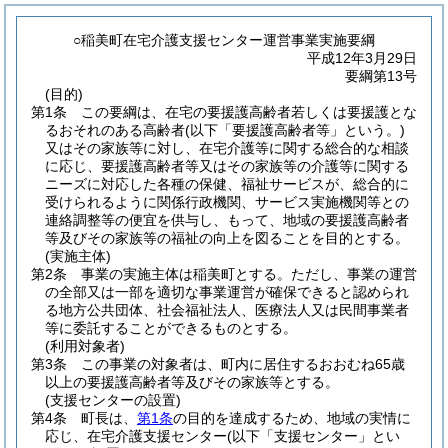
○稲美町在宅介護支援センター運営事業実施要綱
平成12年3月29日
要綱第13号
(目的)
第1条
この要綱は、在宅の要援護高齢者若しくは要援護とな
るおそれのある高齢者
(以下「要援護高齢者等」という。)
又はその家族等に対し、在宅介護等に関する総合的な相談
に応じ、要援護高齢者等又はその家族等の介護等に関する
ニーズに対応した各種の保健、福祉サービスが、総合的に
受けられるように関係行政機関、サービス実施機関等との
連絡調整等の便宜を供与し、もって、地域の要援護高齢者
等及びその家族等の福祉の向上を図ることを目的とする。
(実施主体)
第2条
事業の実施主体は稲美町とする。
ただし、事業の運営
の全部又は一部を適切な事業運営が確保できると認められ
る地方公共団体、社会福祉法人、医療法人又は民間事業者
等に委託することができるものとする。
(利用対象者)
第3条
この事業の対象者は、町内に居住するおおむね65歳
以上の要援護高齢者等及びその家族等とする。
(支援センターの設置)
第4条
町長は、
第1条
の目的を達成するため、地域の実情に
応じ、在宅介護支援センター
(以下「支援センター」とい