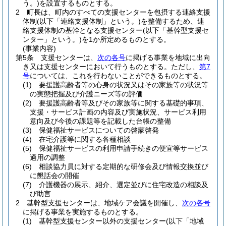
う。)
を設置するものとする。
2
町長は、町内のすべての支援センターを包摂する連絡支援
体制
(以下「連絡支援体制」という。)
を整備するため、連
絡支援体制の基幹となる支援センター
(以下「基幹型支援セ
ンター」という。)
を1か所定めるものとする。
(事業内容)
第5条
支援センターは、
次の各号
に掲げる事業を地域に出向
き又は支援センターにおいて行うものとする。
ただし、
第7
号
については、これを行わないことができるものとする。
(1)
要援護高齢者等の心身の状況又はその家族等の状況等
の実態把握及び介護ニーズ等の評価
(2)
要援護高齢者等及びその家族等に関する基礎的事項、
支援・サービス計画の内容及び実施状況、サービス利用
意向及び今後の課題等を記載した台帳の整備
(3)
保健福祉サービスについての啓蒙啓発
(4)
在宅介護等に関する各種相談
(5)
保健福祉サービスの利用申請手続きの便宜等サービス
適用の調整
(6)
相談協力員に対する定期的な研修会及び情報交換並び
に懇話会の開催
(7)
介護機器の展示、紹介、選定並びに住宅改造の相談及
び助言
2
基幹型支援センターは、地域ケア会議を開催し、
次の各号
に掲げる事業を実施するものとする。
(1)
基幹型支援センター以外の支援センター
(以下「地域