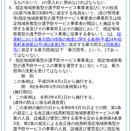
るものをいう。)
の受入れに努めなければならない。
6
指定地域密着型介護予防サービス事業者並びにその役員
(法第70条第2項第6号に規定する役員をいう。)
及び管理者
等
(指定地域密着型介護予防サービス事業者の事業所又は指
定地域密着型介護予防サービス事業者が開設した施設を管
理する者及びその事業所又はその施設において、指定地域
密着型介護予防サービス事業に従事する者をいう。)
は、
稲
美町における暴力団の排除の推進に関する条例
(平成24年稲
美町条例第12号)
第2条第1号
に規定する暴力団又は
同条第2
号
に規定する暴力団員
(以下「暴力団等」という。)
であっ
てはならない。
7
指定地域密着型介護予防サービス事業者は、指定地域密着
型介護予防サービスの事業を運営するに当たっては、暴力
団等の支配を受けてはならない。
附
則
この条例は、平成25年4月1日から施行する。
附
則
(令和3年3月26日
条例第11号)
(施行期日)
1
この条例は、令和3年4月1日から施行する。
(虐待の防止に係る経過措置)
2
この条例の施行の日から令和6年3月31日までの間、第1条
の規定による改正後の稲美町指定地域密着型サービスの事
業の人員、設備及び運営に関する基準を定める条例第4条第
3項、第2条の規定による改正後の稲美町指定地域密着型介
護予防サービスの事業の人員、設備及び運営並びに指定地