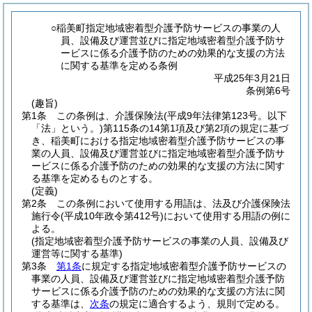
○稲美町指定地域密着型介護予防サービスの事業の人
員、設備及び運営並びに指定地域密着型介護予防サ
ービスに係る介護予防のための効果的な支援の方法
に関する基準を定める条例
平成25年3月21日
条例第6号
(趣旨)
第1条
この条例は、介護保険法
(平成9年法律第123号。以下
「法」という。)
第115条の14第1項及び第2項の規定に基づ
き、稲美町における指定地域密着型介護予防サービスの事
業の人員、設備及び運営並びに指定地域密着型介護予防サ
ービスに係る介護予防のための効果的な支援の方法に関す
る基準を定めるものとする。
(定義)
第2条
この条例において使用する用語は、法及び介護保険法
施行令
(平成10年政令第412号)
において使用する用語の例に
よる。
(指定地域密着型介護予防サービスの事業の人員、設備及び
運営等に関する基準)
第3条
第1条
に規定する指定地域密着型介護予防サービスの
事業の人員、設備及び運営並びに指定地域密着型介護予防
サービスに係る介護予防のための効果的な支援の方法に関
する基準は、
次条
の規定に適合するよう、規則で定める。