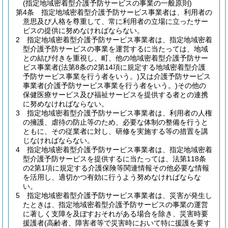
(指定地域密着型介護予防サービスの事業の一般原則)
第4条
指定地域密着型介護予防サービス事業者は、利用者の
意思及び人格を尊重して、常に利用者の立場に立ったサー
ビスの提供に努めなければならない。
2
指定地域密着型介護予防サービス事業者は、指定地域密着
型介護予防サービスの事業を運営するに当たっては、地域
との結び付きを重視し、町、他の地域密着型介護予防サー
ビス事業者
(法第8条の2第14項に規定する地域密着型介護
予防サービス事業を行う者をいう。)
又は介護予防サービス
事業者
(介護予防サービス事業を行う者をいう。)
その他の
保健医療サービス及び福祉サービスを提供する者との連携
に努めなければならない。
3
指定地域密着型介護予防サービス事業者は、利用者の人権
の擁護、虐待の防止等のため、必要な体制の整備を行うと
ともに、その従業者に対し、研修を実施する等の措置を講
じなければならない。
4
指定地域密着型介護予防サービス事業者は、指定地域密着
型介護予防サービスを提供するに当たっては、法第118条
の2第1項に規定する介護保険等関連情報その他必要な情報
を活用し、適切かつ有効に行うよう努めなければならな
い。
5
指定地域密着型介護予防サービス事業者は、災害が発生し
たときは、指定地域密着型介護予防サービスの事業の運営
に著しく支障を及ぼすおそれがある場合を除き、災害時要
援護者
(高齢者、障害者等で災害時において特に援護を要す