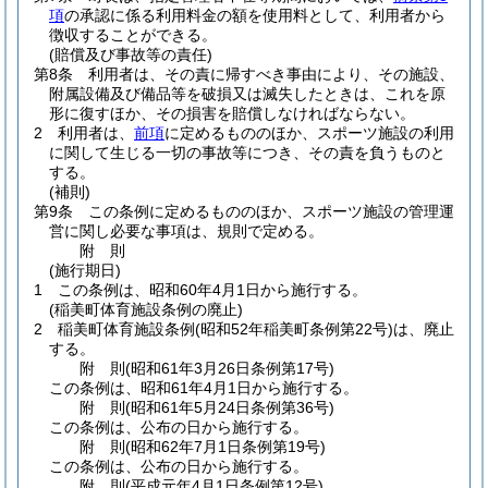
項
の承認に係る利用料金の額を使用料として、利用者から
徴収することができる。
(賠償及び事故等の責任)
第8条
利用者は、その責に帰すべき事由により、その施設、
附属設備及び備品等を破損又は滅失したときは、これを原
形に復すほか、その損害を賠償しなければならない。
2
利用者は、
前項
に定めるもののほか、スポーツ施設の利用
に関して生じる一切の事故等につき、その責を負うものと
する。
(補則)
第9条
この条例に定めるもののほか、スポーツ施設の管理運
営に関し必要な事項は、規則で定める。
附
則
(施行期日)
1
この条例は、昭和60年4月1日から施行する。
(稲美町体育施設条例の廃止)
2
稲美町体育施設条例
(昭和52年稲美町条例第22号)
は、廃止
する。
附
則
(昭和61年3月26日
条例第17号)
この条例は、昭和61年4月1日から施行する。
附
則
(昭和61年5月24日
条例第36号)
この条例は、公布の日から施行する。
附
則
(昭和62年7月1日
条例第19号)
この条例は、公布の日から施行する。
附
則
(平成元年4月1日
条例第12号)