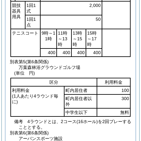
競技
1回1
2,000
器具
式
用具
1回1
50
点
テニスコート
9時～1
11時
13時
15時
1時
～13
～15
～17
時
時
時
400
400
400
400
別表第5
(第6条関係)
万葉森林浴グラウンドゴルフ場
(単位 円)
区分
利用料金
利用料金
町内居住者
100
(1人あたり4ラウンド毎
町内居住者以
300
に)
外
中学生以下
無料
備考 4ラウンドとは、2コース(16ホール)を2回プレーする
こととする。
別表第6
(第6条関係)
アーバンスポーツ施設