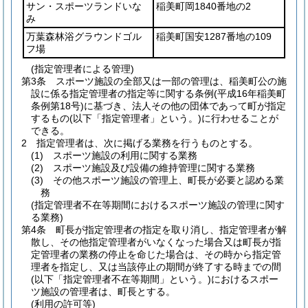
サン・スポーツランドいな
稲美町岡1840番地の2
み
万葉森林浴グラウンドゴル
稲美町国安1287番地の109
フ場
(指定管理者による管理)
第3条
スポーツ施設の全部又は一部の管理は、稲美町公の施
設に係る指定管理者の指定等に関する条例
(平成16年稲美町
条例第18号)
に基づき、法人その他の団体であって町が指定
するもの
(以下「指定管理者」という。)
に行わせることが
できる。
2
指定管理者は、次に掲げる業務を行うものとする。
(1)
スポーツ施設の利用に関する業務
(2)
スポーツ施設及び設備の維持管理に関する業務
(3)
その他スポーツ施設の管理上、町長が必要と認める業
務
(指定管理者不在等期間におけるスポーツ施設の管理に関す
る業務)
第4条
町長が指定管理者の指定を取り消し、指定管理者が解
散し、その他指定管理者がいなくなった場合又は町長が指
定管理者の業務の停止を命じた場合は、その時から指定管
理者を指定し、又は当該停止の期間が終了する時までの間
(以下「指定管理者不在等期間」という。)
におけるスポー
ツ施設の管理者は、町長とする。
(利用の許可等)