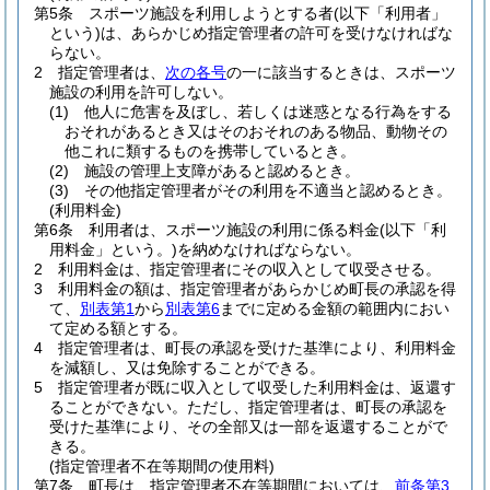
第5条
スポーツ施設を利用しようとする者
(以下「利用者」
という)
は、あらかじめ指定管理者の許可を受けなければな
らない。
2
指定管理者は、
次の各号
の一に該当するときは、スポーツ
施設の利用を許可しない。
(1)
他人に危害を及ぼし、若しくは迷惑となる行為をする
おそれがあるとき又はそのおそれのある物品、動物その
他これに類するものを携帯しているとき。
(2)
施設の管理上支障があると認めるとき。
(3)
その他指定管理者がその利用を不適当と認めるとき。
(利用料金)
第6条
利用者は、スポーツ施設の利用に係る料金
(以下「利
用料金」という。)
を納めなければならない。
2
利用料金は、指定管理者にその収入として収受させる。
3
利用料金の額は、指定管理者があらかじめ町長の承認を得
て、
別表第1
から
別表第6
までに定める金額の範囲内におい
て定める額とする。
4
指定管理者は、町長の承認を受けた基準により、利用料金
を減額し、又は免除することができる。
5
指定管理者が既に収入として収受した利用料金は、返還す
ることができない。
ただし、指定管理者は、町長の承認を
受けた基準により、その全部又は一部を返還することがで
きる。
(指定管理者不在等期間の使用料)
第7条
町長は、指定管理者不在等期間においては、
前条第3