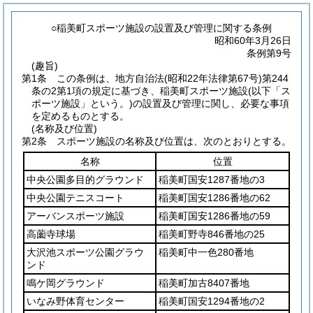
○稲美町スポーツ施設の設置及び管理に関する条例
昭和60年3月26日
条例第9号
(趣旨)
第1条
この条例は、地方自治法
(昭和22年法律第67号)
第244
条の2第1項の規定に基づき、稲美町スポーツ施設
(以下「ス
ポーツ施設」という。)
の設置及び管理に関し、必要な事項
を定めるものとする。
(名称及び位置)
第2条
スポーツ施設の名称及び位置は、次のとおりとする。
名称
位置
中央公園多目的グラウンド
稲美町国安1287番地の3
中央公園テニスコート
稲美町国安1286番地の62
アーバンスポーツ施設
稲美町国安1286番地の59
高薗寺球場
稲美町野寺846番地の25
大沢池スポーツ公園グラウ
稲美町中一色280番地
ンド
鳴ケ岡グラウンド
稲美町加古8407番地
いなみ野体育センター
稲美町国安1294番地の2