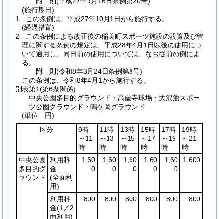
附
則
(平成27年9月16日
条例第20号)
(施行期日)
1
この条例は、平成27年10月1日から施行する。
(経過措置)
2
この条例による改正後の稲美町スポーツ施設の設置及び管
理に関する条例の規定は、平成28年4月1日以後の使用につ
いて適用し、同日前の使用については、なお従前の例によ
る。
附
則
(令和8年3月24日
条例第8号)
この条例は、令和8年4月1から施行する。
別表第1
(第6条関係)
中央公園多目的グラウンド・高薗寺球場・大沢池スポー
ツ公園グラウンド・鳴ケ岡グラウンド
(単位 円)
区分
9時
11時
13時
15時
17時
19時
～11
～13
～15
～17
～19
～21
時
時
時
時
時
時
中央公園
利用料
1,60
1,60
1,60
1,60
1,60
1,600
多目的グ
金
0
0
0
0
0
ラウンド
(全面利
用)
利用料
800
800
800
800
800
800
金
(1／2
面利用)