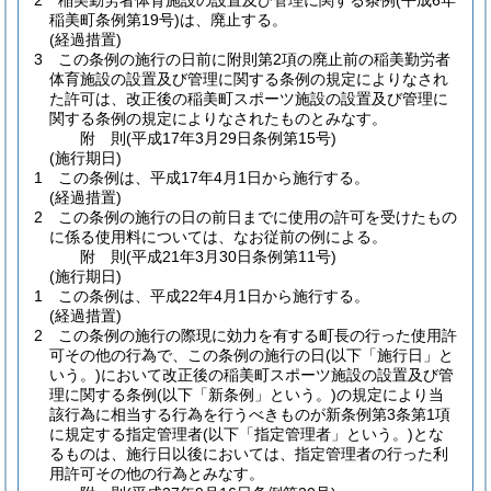
2
稲美勤労者体育施設の設置及び管理に関する条例
(平成6年
稲美町条例第19号)
は、廃止する。
(経過措置)
3
この条例の施行の日前に附則第2項の廃止前の稲美勤労者
体育施設の設置及び管理に関する条例の規定によりなされ
た許可は、改正後の稲美町スポーツ施設の設置及び管理に
関する条例の規定によりなされたものとみなす。
附
則
(平成17年3月29日
条例第15号)
(施行期日)
1
この条例は、平成17年4月1日から施行する。
(経過措置)
2
この条例の施行の日の前日までに使用の許可を受けたもの
に係る使用料については、なお従前の例による。
附
則
(平成21年3月30日
条例第11号)
(施行期日)
1
この条例は、平成22年4月1日から施行する。
(経過措置)
2
この条例の施行の際現に効力を有する町長の行った使用許
可その他の行為で、この条例の施行の日
(以下「施行日」と
いう。)
において改正後の稲美町スポーツ施設の設置及び管
理に関する条例
(以下「新条例」という。)
の規定により当
該行為に相当する行為を行うべきものが新条例第3条第1項
に規定する指定管理者
(以下「指定管理者」という。)
とな
るものは、施行日以後においては、指定管理者の行った利
用許可その他の行為とみなす。