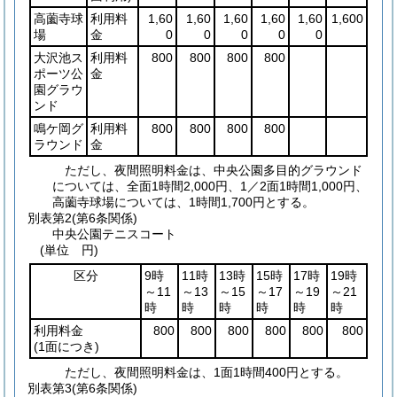
高薗寺球
利用料
1,60
1,60
1,60
1,60
1,60
1,600
場
金
0
0
0
0
0
大沢池ス
利用料
800
800
800
800
ポーツ公
金
園グラウ
ンド
鳴ケ岡グ
利用料
800
800
800
800
ラウンド
金
ただし、夜間照明料金は、中央公園多目的グラウンド
については、全面1時間2,000円、1／2面1時間1,000円、
高薗寺球場については、1時間1,700円とする。
別表第2
(第6条関係)
中央公園テニスコート
(単位 円)
区分
9時
11時
13時
15時
17時
19時
～11
～13
～15
～17
～19
～21
時
時
時
時
時
時
利用料金
800
800
800
800
800
800
(1面につき)
ただし、夜間照明料金は、1面1時間400円とする。
別表第3
(第6条関係)