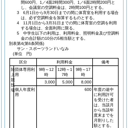
間600円、1／4面2時間300円、1／6面2時間200円と
し、会議室の空調料金は、2時間100円とする。
3 6月1日から9月30日までの間に体育室を利用する場合
は、必ず空調料金を加算するものとする。
4 11月1日から3月31日までの間に体育室の空調を利用
する場合は、全面利用に限る。
5 中学生以下の利用は、利用料金、照明料金及び空調料
金の合計額の10分の5相当額とする。
別表第4
(第6条関係)
サン・スポーツランドいなみ
(単位 円)
区分
利用料金
備考
陸
団体専用利
9時～12
12時～1
9時～17
上
用
時
7時
時
競
3,000
5,000
8,000
技
個人年度利
600
年度の途中
場
用
に利用許可
を受けた者
は、当該月
から当該年
度末までを
月割りした
額とする。