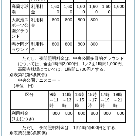
高薗寺球
利用料
1,60
1,60
1,60
1,60
1,60
1,600
場
金
0
0
0
0
0
大沢池ス
利用料
800
800
800
800
ポーツ公
金
園グラウ
ンド
鳴ケ岡グ
利用料
800
800
800
800
ラウンド
金
ただし、夜間照明料金は、中央公園多目的グラウンド
については、全面1時間2,000円、1／2面1時間1,000円、
高薗寺球場については、1時間1,700円とする。
別表第2
(第6条関係)
中央公園テニスコート
(単位 円)
区分
9時
11時
13時
15時
17時
19時
～11
～13
～15
～17
～19
～21
時
時
時
時
時
時
利用料金
800
800
800
800
800
800
(1面につき)
ただし、夜間照明料金は、1面1時間400円とする。
別表第3
(第6条関係)