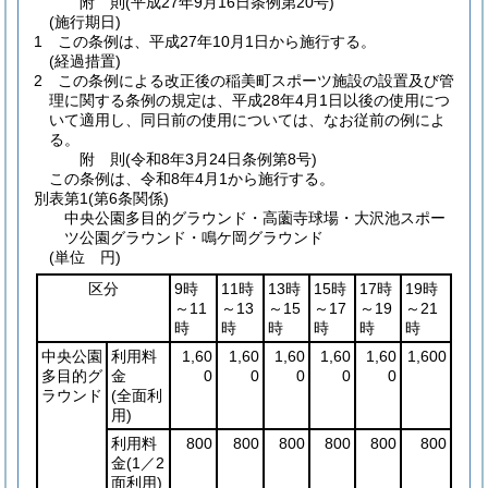
附
則
(平成27年9月16日
条例第20号)
(施行期日)
1
この条例は、平成27年10月1日から施行する。
(経過措置)
2
この条例による改正後の稲美町スポーツ施設の設置及び管
理に関する条例の規定は、平成28年4月1日以後の使用につ
いて適用し、同日前の使用については、なお従前の例によ
る。
附
則
(令和8年3月24日
条例第8号)
この条例は、令和8年4月1から施行する。
別表第1
(第6条関係)
中央公園多目的グラウンド・高薗寺球場・大沢池スポー
ツ公園グラウンド・鳴ケ岡グラウンド
(単位 円)
区分
9時
11時
13時
15時
17時
19時
～11
～13
～15
～17
～19
～21
時
時
時
時
時
時
中央公園
利用料
1,60
1,60
1,60
1,60
1,60
1,600
多目的グ
金
0
0
0
0
0
ラウンド
(全面利
用)
利用料
800
800
800
800
800
800
金
(1／2
面利用)