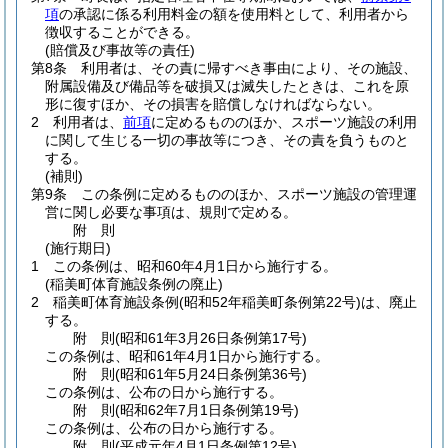
項
の承認に係る利用料金の額を使用料として、利用者から
徴収することができる。
(賠償及び事故等の責任)
第8条
利用者は、その責に帰すべき事由により、その施設、
附属設備及び備品等を破損又は滅失したときは、これを原
形に復すほか、その損害を賠償しなければならない。
2
利用者は、
前項
に定めるもののほか、スポーツ施設の利用
に関して生じる一切の事故等につき、その責を負うものと
する。
(補則)
第9条
この条例に定めるもののほか、スポーツ施設の管理運
営に関し必要な事項は、規則で定める。
附
則
(施行期日)
1
この条例は、昭和60年4月1日から施行する。
(稲美町体育施設条例の廃止)
2
稲美町体育施設条例
(昭和52年稲美町条例第22号)
は、廃止
する。
附
則
(昭和61年3月26日
条例第17号)
この条例は、昭和61年4月1日から施行する。
附
則
(昭和61年5月24日
条例第36号)
この条例は、公布の日から施行する。
附
則
(昭和62年7月1日
条例第19号)
この条例は、公布の日から施行する。
附
則
(平成元年4月1日
条例第12号)