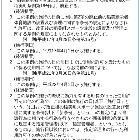
2
稲美勤労者体育施設の設置及び管理に関する条例
(平成6年
稲美町条例第19号)
は、廃止する。
(経過措置)
3
この条例の施行の日前に附則第2項の廃止前の稲美勤労者
体育施設の設置及び管理に関する条例の規定によりなされ
た許可は、改正後の稲美町スポーツ施設の設置及び管理に
関する条例の規定によりなされたものとみなす。
附
則
(平成17年3月29日
条例第15号)
(施行期日)
1
この条例は、平成17年4月1日から施行する。
(経過措置)
2
この条例の施行の日の前日までに使用の許可を受けたもの
に係る使用料については、なお従前の例による。
附
則
(平成21年3月30日
条例第11号)
(施行期日)
1
この条例は、平成22年4月1日から施行する。
(経過措置)
2
この条例の施行の際現に効力を有する町長の行った使用許
可その他の行為で、この条例の施行の日
(以下「施行日」と
いう。)
において改正後の稲美町スポーツ施設の設置及び管
理に関する条例
(以下「新条例」という。)
の規定により当
該行為に相当する行為を行うべきものが新条例第3条第1項
に規定する指定管理者
(以下「指定管理者」という。)
とな
るものは、施行日以後においては、指定管理者の行った利
用許可その他の行為とみなす。