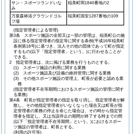
サン・スポーツランドいな
稲美町岡1840番地の2
み
万葉森林浴グラウンドゴル
稲美町国安1287番地の109
フ場
(指定管理者による管理)
第3条
スポーツ施設の全部又は一部の管理は、稲美町公の施
設に係る指定管理者の指定等に関する条例
(平成16年稲美町
条例第18号)
に基づき、法人その他の団体であって町が指定
するもの
(以下「指定管理者」という。)
に行わせることが
できる。
2
指定管理者は、次に掲げる業務を行うものとする。
(1)
スポーツ施設の利用に関する業務
(2)
スポーツ施設及び設備の維持管理に関する業務
(3)
その他スポーツ施設の管理上、町長が必要と認める業
務
(指定管理者不在等期間におけるスポーツ施設の管理に関す
る業務)
第4条
町長が指定管理者の指定を取り消し、指定管理者が解
散し、その他指定管理者がいなくなった場合又は町長が指
定管理者の業務の停止を命じた場合は、その時から指定管
理者を指定し、又は当該停止の期間が終了する時までの間
(以下「指定管理者不在等期間」という。)
におけるスポー
ツ施設の管理者は、町長とする。
(利用の許可等)