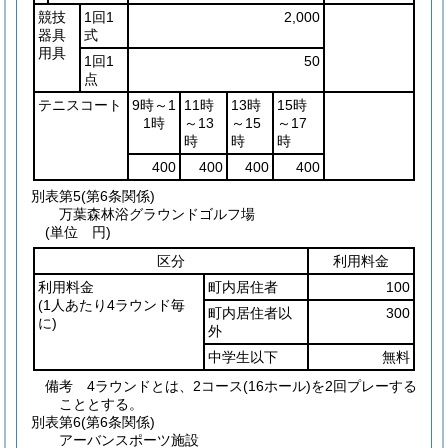
競技
1回1
2,000
器具
式
用具
1回1
50
点
テニスコート
9時～1
11時
13時
15時
1時
～13
～15
～17
時
時
時
400
400
400
400
別表第5
(第6条関係)
万葉森林浴グラウンドゴルフ場
(単位 円)
区分
利用料金
利用料金
町内居住者
100
(1人あたり4ラウンド毎
町内居住者以
300
に)
外
中学生以下
無料
備考 4ラウンドとは、2コース(16ホール)を2回プレーする
こととする。
別表第6
(第6条関係)
アーバンスポーツ施設