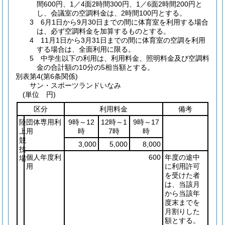
間600円、1／4面2時間300円、1／6面2時間200円と
し、会議室の空調料金は、2時間100円とする。
3 6月1日から9月30日までの間に体育室を利用する場合
は、必ず空調料金を加算するものとする。
4 11月1日から3月31日までの間に体育室の空調を利用
する場合は、全面利用に限る。
5 中学生以下の利用は、利用料金、照明料金及び空調料
金の合計額の10分の5相当額とする。
別表第4
(第6条関係)
サン・スポーツランドいなみ
(単位 円)
区分
利用料金
備考
陸
団体専用利
9時～12
12時～1
9時～17
上
用
時
7時
時
競
3,000
5,000
8,000
技
個人年度利
600
年度の途中
場
用
に利用許可
を受けた者
は、当該月
から当該年
度末までを
月割りした
額とする。