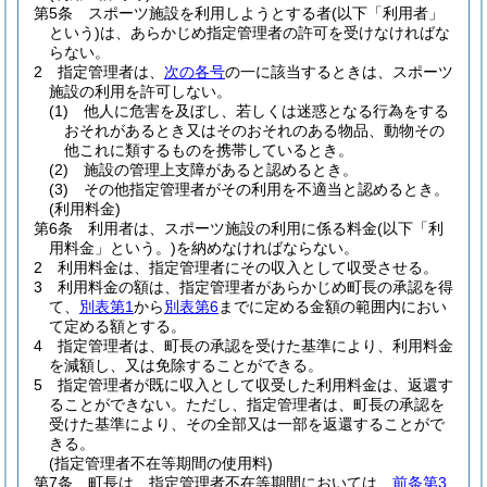
第5条
スポーツ施設を利用しようとする者
(以下「利用者」
という)
は、あらかじめ指定管理者の許可を受けなければな
らない。
2
指定管理者は、
次の各号
の一に該当するときは、スポーツ
施設の利用を許可しない。
(1)
他人に危害を及ぼし、若しくは迷惑となる行為をする
おそれがあるとき又はそのおそれのある物品、動物その
他これに類するものを携帯しているとき。
(2)
施設の管理上支障があると認めるとき。
(3)
その他指定管理者がその利用を不適当と認めるとき。
(利用料金)
第6条
利用者は、スポーツ施設の利用に係る料金
(以下「利
用料金」という。)
を納めなければならない。
2
利用料金は、指定管理者にその収入として収受させる。
3
利用料金の額は、指定管理者があらかじめ町長の承認を得
て、
別表第1
から
別表第6
までに定める金額の範囲内におい
て定める額とする。
4
指定管理者は、町長の承認を受けた基準により、利用料金
を減額し、又は免除することができる。
5
指定管理者が既に収入として収受した利用料金は、返還す
ることができない。
ただし、指定管理者は、町長の承認を
受けた基準により、その全部又は一部を返還することがで
きる。
(指定管理者不在等期間の使用料)
第7条
町長は、指定管理者不在等期間においては、
前条第3