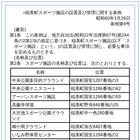
○稲美町スポーツ施設の設置及び管理に関する条例
昭和60年3月26日
条例第9号
(趣旨)
第1条
この条例は、地方自治法
(昭和22年法律第67号)
第244
条の2第1項の規定に基づき、稲美町スポーツ施設
(以下「ス
ポーツ施設」という。)
の設置及び管理に関し、必要な事項
を定めるものとする。
(名称及び位置)
第2条
スポーツ施設の名称及び位置は、次のとおりとする。
名称
位置
中央公園多目的グラウンド
稲美町国安1287番地の3
中央公園テニスコート
稲美町国安1286番地の62
アーバンスポーツ施設
稲美町国安1286番地の59
高薗寺球場
稲美町野寺846番地の25
大沢池スポーツ公園グラウ
稲美町中一色280番地
ンド
鳴ケ岡グラウンド
稲美町加古8407番地
いなみ野体育センター
稲美町国安1294番地の2