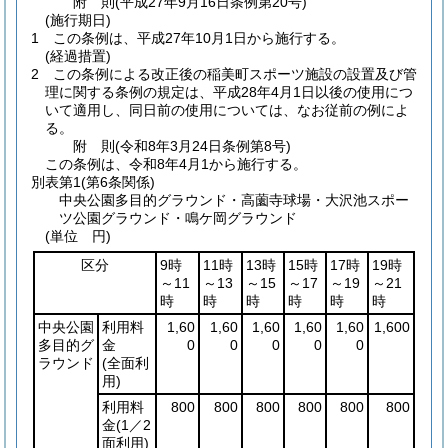
附
則
(平成27年9月16日
条例第20号)
(施行期日)
1
この条例は、平成27年10月1日から施行する。
(経過措置)
2
この条例による改正後の稲美町スポーツ施設の設置及び管
理に関する条例の規定は、平成28年4月1日以後の使用につ
いて適用し、同日前の使用については、なお従前の例によ
る。
附
則
(令和8年3月24日
条例第8号)
この条例は、令和8年4月1から施行する。
別表第1
(第6条関係)
中央公園多目的グラウンド・高薗寺球場・大沢池スポー
ツ公園グラウンド・鳴ケ岡グラウンド
(単位 円)
区分
9時
11時
13時
15時
17時
19時
～11
～13
～15
～17
～19
～21
時
時
時
時
時
時
中央公園
利用料
1,60
1,60
1,60
1,60
1,60
1,600
多目的グ
金
0
0
0
0
0
ラウンド
(全面利
用)
利用料
800
800
800
800
800
800
金
(1／2
面利用)