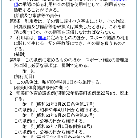
項
の承認に係る利用料金の額を使用料として、利用者から
徴収することができる。
(賠償及び事故等の責任)
第8条
利用者は、その責に帰すべき事由により、その施設、
附属設備及び備品等を破損又は滅失したときは、これを原
形に復すほか、その損害を賠償しなければならない。
2
利用者は、
前項
に定めるもののほか、スポーツ施設の利用
に関して生じる一切の事故等につき、その責を負うものと
する。
(補則)
第9条
この条例に定めるもののほか、スポーツ施設の管理運
営に関し必要な事項は、規則で定める。
附
則
(施行期日)
1
この条例は、昭和60年4月1日から施行する。
(稲美町体育施設条例の廃止)
2
稲美町体育施設条例
(昭和52年稲美町条例第22号)
は、廃止
する。
附
則
(昭和61年3月26日
条例第17号)
この条例は、昭和61年4月1日から施行する。
附
則
(昭和61年5月24日
条例第36号)
この条例は、公布の日から施行する。
附
則
(昭和62年7月1日
条例第19号)
この条例は、公布の日から施行する。
附
則
(平成元年4月1日
条例第12号)