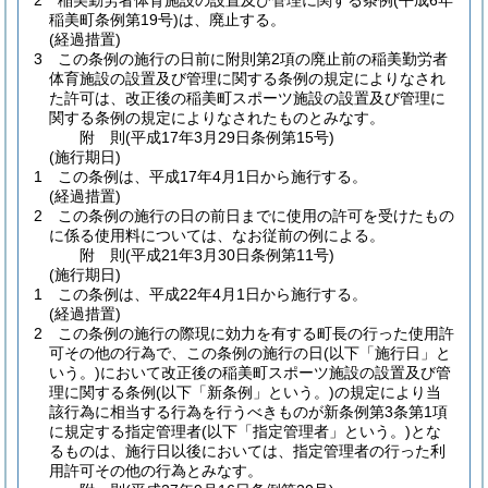
2
稲美勤労者体育施設の設置及び管理に関する条例
(平成6年
稲美町条例第19号)
は、廃止する。
(経過措置)
3
この条例の施行の日前に附則第2項の廃止前の稲美勤労者
体育施設の設置及び管理に関する条例の規定によりなされ
た許可は、改正後の稲美町スポーツ施設の設置及び管理に
関する条例の規定によりなされたものとみなす。
附
則
(平成17年3月29日
条例第15号)
(施行期日)
1
この条例は、平成17年4月1日から施行する。
(経過措置)
2
この条例の施行の日の前日までに使用の許可を受けたもの
に係る使用料については、なお従前の例による。
附
則
(平成21年3月30日
条例第11号)
(施行期日)
1
この条例は、平成22年4月1日から施行する。
(経過措置)
2
この条例の施行の際現に効力を有する町長の行った使用許
可その他の行為で、この条例の施行の日
(以下「施行日」と
いう。)
において改正後の稲美町スポーツ施設の設置及び管
理に関する条例
(以下「新条例」という。)
の規定により当
該行為に相当する行為を行うべきものが新条例第3条第1項
に規定する指定管理者
(以下「指定管理者」という。)
とな
るものは、施行日以後においては、指定管理者の行った利
用許可その他の行為とみなす。