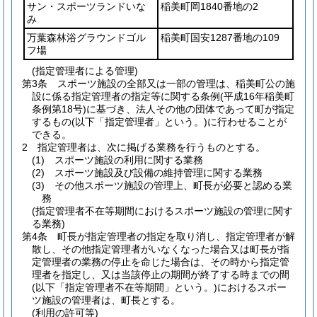
サン・スポーツランドいな
稲美町岡1840番地の2
み
万葉森林浴グラウンドゴル
稲美町国安1287番地の109
フ場
(指定管理者による管理)
第3条
スポーツ施設の全部又は一部の管理は、稲美町公の施
設に係る指定管理者の指定等に関する条例
(平成16年稲美町
条例第18号)
に基づき、法人その他の団体であって町が指定
するもの
(以下「指定管理者」という。)
に行わせることが
できる。
2
指定管理者は、次に掲げる業務を行うものとする。
(1)
スポーツ施設の利用に関する業務
(2)
スポーツ施設及び設備の維持管理に関する業務
(3)
その他スポーツ施設の管理上、町長が必要と認める業
務
(指定管理者不在等期間におけるスポーツ施設の管理に関す
る業務)
第4条
町長が指定管理者の指定を取り消し、指定管理者が解
散し、その他指定管理者がいなくなった場合又は町長が指
定管理者の業務の停止を命じた場合は、その時から指定管
理者を指定し、又は当該停止の期間が終了する時までの間
(以下「指定管理者不在等期間」という。)
におけるスポー
ツ施設の管理者は、町長とする。
(利用の許可等)