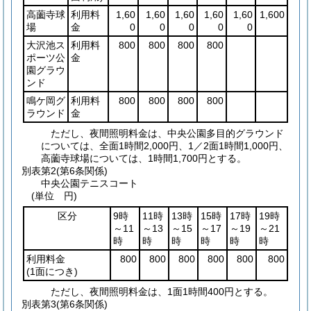
高薗寺球
利用料
1,60
1,60
1,60
1,60
1,60
1,600
場
金
0
0
0
0
0
大沢池ス
利用料
800
800
800
800
ポーツ公
金
園グラウ
ンド
鳴ケ岡グ
利用料
800
800
800
800
ラウンド
金
ただし、夜間照明料金は、中央公園多目的グラウンド
については、全面1時間2,000円、1／2面1時間1,000円、
高薗寺球場については、1時間1,700円とする。
別表第2
(第6条関係)
中央公園テニスコート
(単位 円)
区分
9時
11時
13時
15時
17時
19時
～11
～13
～15
～17
～19
～21
時
時
時
時
時
時
利用料金
800
800
800
800
800
800
(1面につき)
ただし、夜間照明料金は、1面1時間400円とする。
別表第3
(第6条関係)