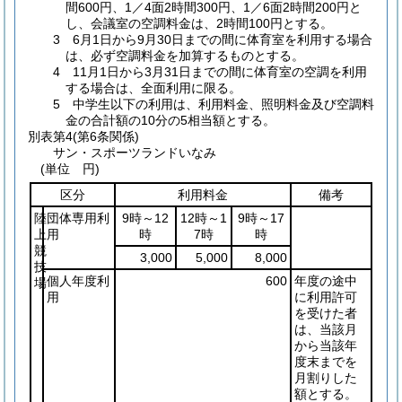
間600円、1／4面2時間300円、1／6面2時間200円と
し、会議室の空調料金は、2時間100円とする。
3 6月1日から9月30日までの間に体育室を利用する場合
は、必ず空調料金を加算するものとする。
4 11月1日から3月31日までの間に体育室の空調を利用
する場合は、全面利用に限る。
5 中学生以下の利用は、利用料金、照明料金及び空調料
金の合計額の10分の5相当額とする。
別表第4
(第6条関係)
サン・スポーツランドいなみ
(単位 円)
区分
利用料金
備考
陸
団体専用利
9時～12
12時～1
9時～17
上
用
時
7時
時
競
3,000
5,000
8,000
技
個人年度利
600
年度の途中
場
用
に利用許可
を受けた者
は、当該月
から当該年
度末までを
月割りした
額とする。