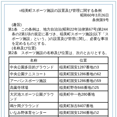
○稲美町スポーツ施設の設置及び管理に関する条例
昭和60年3月26日
条例第9号
(趣旨)
第1条
この条例は、地方自治法
(昭和22年法律第67号)
第244
条の2第1項の規定に基づき、稲美町スポーツ施設
(以下「ス
ポーツ施設」という。)
の設置及び管理に関し、必要な事項
を定めるものとする。
(名称及び位置)
第2条
スポーツ施設の名称及び位置は、次のとおりとする。
名称
位置
中央公園多目的グラウンド
稲美町国安1287番地の3
中央公園テニスコート
稲美町国安1286番地の62
アーバンスポーツ施設
稲美町国安1286番地の59
高薗寺球場
稲美町野寺846番地の25
大沢池スポーツ公園グラウ
稲美町中一色280番地
ンド
鳴ケ岡グラウンド
稲美町加古8407番地
いなみ野体育センター
稲美町国安1294番地の2