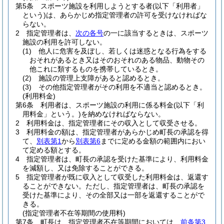
第5条
スポーツ施設を利用しようとする者
(以下「利用者」
という)
は、あらかじめ指定管理者の許可を受けなければな
らない。
2
指定管理者は、
次の各号
の一に該当するときは、スポーツ
施設の利用を許可しない。
(1)
他人に危害を及ぼし、若しくは迷惑となる行為をする
おそれがあるとき又はそのおそれのある物品、動物その
他これに類するものを携帯しているとき。
(2)
施設の管理上支障があると認めるとき。
(3)
その他指定管理者がその利用を不適当と認めるとき。
(利用料金)
第6条
利用者は、スポーツ施設の利用に係る料金
(以下「利
用料金」という。)
を納めなければならない。
2
利用料金は、指定管理者にその収入として収受させる。
3
利用料金の額は、指定管理者があらかじめ町長の承認を得
て、
別表第1
から
別表第6
までに定める金額の範囲内におい
て定める額とする。
4
指定管理者は、町長の承認を受けた基準により、利用料金
を減額し、又は免除することができる。
5
指定管理者が既に収入として収受した利用料金は、返還す
ることができない。
ただし、指定管理者は、町長の承認を
受けた基準により、その全部又は一部を返還することがで
きる。
(指定管理者不在等期間の使用料)
第7条
町長は、指定管理者不在等期間においては、
前条第3