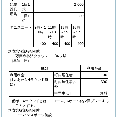
競技
1回1
2,000
器具
式
用具
1回1
50
点
テニスコート
9時～1
11時
13時
15時
1時
～13
～15
～17
時
時
時
400
400
400
400
別表第5
(第6条関係)
万葉森林浴グラウンドゴルフ場
(単位 円)
区分
利用料金
利用料金
町内居住者
100
(1人あたり4ラウンド毎
町内居住者以
300
に)
外
中学生以下
無料
備考 4ラウンドとは、2コース(16ホール)を2回プレーする
こととする。
別表第6
(第6条関係)
アーバンスポーツ施設