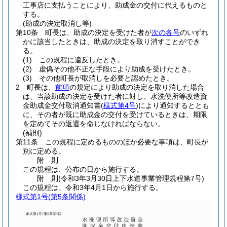
工事店に支払うことにより、助成金の交付に代えるものと
する。
(助成の決定取消し等)
第10条
町長は、助成の決定を受けた者が
次の各号
のいずれ
かに該当したときは、助成の決定を取り消すことができ
る。
(1)
この規程に違反したとき。
(2)
虚偽その他不正な手段により助成を受けたとき。
(3)
その他町長が取消しを必要と認めたとき。
2
町長は、
前項
の規定により助成の決定を取り消した場合
は、当該助成の決定を受けた者に対し、水洗便所等改造資
金助成金交付取消通知書
(
様式第4号
)
により通知するととも
に、その者が既に助成金の交付を受けているときは、期限
を定めてその返還を命じなければならない。
(補則)
第11条
この規程に定めるもののほか必要な事項は、町長が
別に定める。
附
則
この規程は、公布の日から施行する。
附
則
(令和3年3月30日
上下水道事業管理規程第7号)
この規程は、令和3年4月1日から施行する。
様式第1号
(第5条関係)