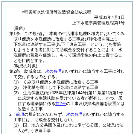
○稲美町水洗便所等改造資金助成規程
平成31年4月1日
上下水道事業管理規程第1号
(目的)
第1条
この規程は、本町の生活排水処理区域内においてくみ
取り便所を水洗便所に改造する工事及び浄化槽を廃止し、
下水道に連結する工事
(以下「改造工事」という。)
を実施
しようとする者に対して助成金を交付することにより、水
洗便所の普及を促進し、もって環境衛生の向上に資するこ
とを目的とする。
(助成の対象)
第2条
助成金は、
次の各号
のいずれかに該当する工事に対し
て交付するものとする。
(1)
くみ取り便所を水洗便所に改造する工事
(2)
浄化槽を廃止して下水道に連結する工事
(3)
生活保護法
(昭和25年法律第144号)
第11条第1項第1号
に規定する生活扶助を受けている者が所有し、かつ、居
住する建築物に係る
前2号
の工事及び排水設備を設置又は
改造する工事
2
前項
の規定にかかわらず、
次の各号
のいずれかに該当する
工事には、助成金を交付しない。
(1)
国、地方公共団体及びこれに準ずる公団、公社又は法
人が行う改造工事