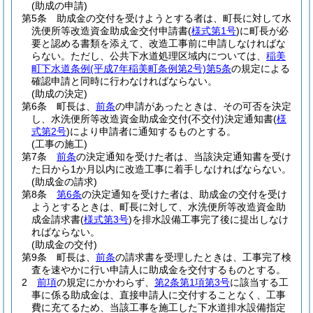
(助成の申請)
第5条
助成金の交付を受けようとする者は、町長に対して水
洗便所等改造資金助成金交付申請書
(
様式第1号
)
に町長が必
要と認める書類を添えて、改造工事前に申請しなければな
らない。
ただし、公共下水道処理区域内については、
稲美
町下水道条例
(平成7年稲美町条例第2号)
第5条
の規定による
確認申請と同時に行わなければならない。
(助成の決定)
第6条
町長は、
前条
の申請があったときは、その可否を決定
し、水洗便所等改造資金助成金交付
(不交付)
決定通知書
(
様
式第2号
)
により申請者に通知するものとする。
(工事の施工)
第7条
前条
の決定通知を受けた者は、当該決定通知書を受け
た日から1か月以内に改造工事に着手しなければならない。
(助成金の請求)
第8条
第6条
の決定通知を受けた者は、助成金の交付を受け
ようとするときは、町長に対して、水洗便所等改造資金助
成金請求書
(
様式第3号
)
を排水設備工事完了後に提出しなけ
ればならない。
(助成金の交付)
第9条
町長は、
前条
の請求書を受理したときは、工事完了検
査を速やかに行い申請人に助成金を交付するものとする。
2
前項
の規定にかかわらず、
第2条第1項第3号
に該当する工
事に係る助成金は、直接申請人に交付することなく、工事
費に充てるため、当該工事を施工した下水道排水設備指定