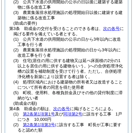
(2)
公共下水道の供用開始の公示の日以後に建築する建築
物に係る改造工事
(3)
農業集落排水処理施設の処理開始日以後に建築する建
築物に係る改造工事
(助成の要件)
第3条
助成金の交付を受けることのできる者は、
次の各号
に
掲げる要件を備えている者とする。
(1)
公共下水道の供用開始の公示の日から3年以内に改造
工事を行う者
(2)
農業集落排水処理施設の処理開始の日から3年以内に
改造工事を行う者
(3)
住宅
(居住の用に供する建物又は延べ床面積の2分の1
以上を居住の用に供する建物をいう。)
への合併処理浄化
槽の設置を補助制度を受けて行う者。
ただし、合併処理
浄化槽を新築により設置する者は除く。
(4)
処理区域内における建築物の所有者又は改造すること
について所有者の同意を得た使用者
(5)
町税、使用料、各種負担金及びその他の貸付制度に滞
納がない者
(助成金の額)
第4条
助成金の額は、
次の各号
に掲げるところによる。
(1)
第2条第1項第1号
及び
同項第2号
に該当する工事 1戸
につき 10,000円
(2)
第2条第1項第3号
に該当する工事 町長が工事に要す
ると認めた額