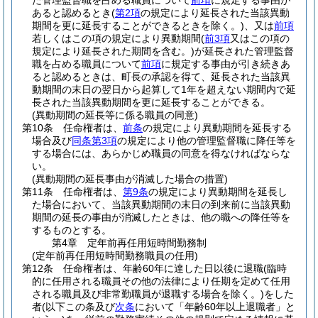
た管理監督職を占める職員について
前項
に規定する事由が
あると認めるとき
(
第2項
の規定により延長された当該異動
期間を更に延長することができるときを除く。)
、又は
前項
若しくはこの項の規定により異動期間
(
前3項
又はこの項の
規定により延長された期間を含む。)
が延長された管理監督
職を占める職員について
前項
に規定する事由が引き続きあ
ると認めるときは、町長の承認を得て、延長された当該異
動期間の末日の翌日から起算して1年を超えない期間内で延
長された当該異動期間を更に延長することができる。
(異動期間の延長等に係る職員の同意)
第10条
任命権者は、
前条
の規定により異動期間を延長する
場合及び
同条第3項
の規定により他の管理監督職に降任等を
する場合には、あらかじめ職員の同意を得なければならな
い。
(異動期間の延長事由が消滅した場合の措置)
第11条
任命権者は、
第9条
の規定により異動期間を延長し
た場合において、当該異動期間の末日の到来前に当該異動
期間の延長の事由が消滅したときは、他の職への降任等を
するものとする。
第4章
定年前再任用短時間勤務制
(定年前再任用短時間勤務職員の任用)
第12条
任命権者は、年齢60年に達した日以後に退職
(臨時
的に任用される職員その他の法律により任期を定めて任用
される職員及び非常勤職員が退職する場合を除く。)
をした
者
(以下この条及び
次条
において「年齢60年以上退職者」と