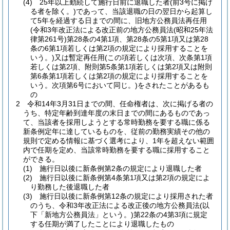
(4)
25年以上勤続して施行日前に退職した者
(前3号に掲げ
る者を除く。)
であって、当該退職の日の翌日から起算し
て5年を経過する日までの間に、旧地方公務員法再任用
(令和3年改正法による改正前の地方公務員法
(昭和25年法
律第261号)
第28条の4第1項、第28条の5第1項又は第28
条の6第1項若しくは第2項の規定により採用することを
いう。)
又は暫定再任用
(この項若しくは次項、次条第1項
若しくは第2項、附則第5条第1項若しくは第2項又は附則
第6条第1項若しくは第2項の規定により採用することを
いう。次項第6号において同じ。)
をされたことがあるも
の
2
令和14年3月31日までの間、任命権者は、次に掲げる者の
うち、特定年齢到達年度の末日までの間にあるものであっ
て、当該者を採用しようとする常時勤務を要する職に係る
新条例定年に達しているものを、従前の勤務実績その他の
規則で定める情報に基づく選考により、1年を超えない範囲
内で任期を定め、当該常時勤務を要する職に採用すること
ができる。
(1)
施行日以後に新条例第2条の規定により退職した者
(2)
施行日以後に新条例第4条第1項又は第2項の規定によ
り勤務した後退職した者
(3)
施行日以後に新条例第12条の規定により採用された者
のうち、令和3年改正法による改正後の地方公務員法
(以
下「新地方公務員法」という。)
第22条の4第3項に規定
する任期が満了したことにより退職したもの