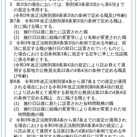
3
前2項の場合においては、附則第3条第3項から第5項まで
の規定を準用する。
(令和3年改正法附則第8条第3項の条例で定める職及び年齢)
第7条
令和3年改正法附則第8条第3項の条例で定める職は、
次に掲げる職とする。
(1)
施行日以後に新たに設置された職
(2)
施行日以後に組織の変更等により名称が変更された職
2
令和3年改正法附則第8条第3項の条例で定める年齢は、前
項に規定する職が施行日の前日に設置されていたものとし
た場合における旧条例第3条に規定する定年に準じた当該職
に係る年齢とする。
(令和3年改正法附則第8条第4項の規定により読み替えて適
用する新地方公務員法第22条の4第4項の条例で定める職及
び年齢)
第8条
令和3年改正法附則第4条から第7条までの規定が適用
される場合における令和3年改正法附則第8条第4項の規定
により読み替えて適用する新地方公務員法第22条の4第4項
の条例で定める職は、次に掲げる職とする。
(1)
施行日以後に新たに設置された短時間勤務の職
(2)
施行日以後に組織の変更等により名称が変更された短
時間勤務の職
2
令和3年改正法附則第4条から第7条までの規定が適用され
る場合における令和3年改正法附則第8条第4項の規定によ
り読み替えて適用する法第22条の4第4項の条例で定める年
齢は、前項に規定する職が施行日の前日に設置されていた