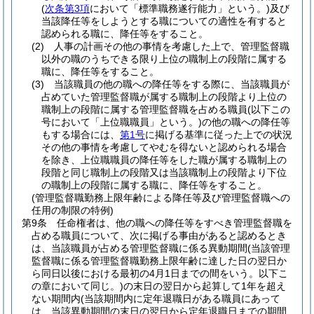
(
次条第3項
において「標準職務遂行能力」という。)
及び
当該降任等をしようとする職についての適性を有すると
認められる職に、降任等をすること。
(2)
人事の計画その他の事情を考慮した上で、管理監督職
以外の職のうちできる限り上位の職制上の段階に属する
職に、降任等をすること。
(3)
当該職員の他の職への降任等をする際に、当該職員が
占めていた管理監督職が属する職制上の段階より上位の
職制上の段階に属する管理監督職を占める職員
(以下この
号において「上位職職員」という。)
の他の職への降任等
もする場合には、
第1号
に掲げる基準に従った上での状況
その他の事情を考慮してやむを得ないと認められる場合
を除き、上位職職員の降任等をした職が属する職制上の
段階と同じ職制上の段階又は当該職制上の段階より下位
の職制上の段階に属する職に、降任等をすること。
(管理監督職勤務上限年齢による降任等及び管理監督職への
任用の制限の特例)
第9条
任命権者は、他の職への降任等をすべき管理監督職を
占める職員について、次に掲げる事由があると認めるとき
は、当該職員が占める管理監督職に係る異動期間
(当該管理
監督職に係る管理監督職勤務上限年齢に達した日の翌日か
ら同日以後における最初の4月1日までの間をいう。以下こ
の章において同じ。)
の末日の翌日から起算して1年を超え
ない期間内
(当該期間内に定年退職日がある職員にあって
は、当該異動期間の末日の翌日から定年退職日までの期間