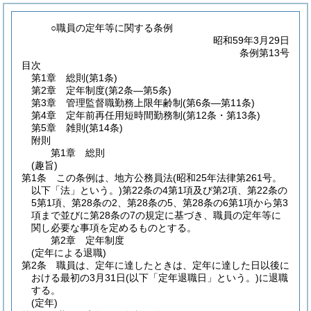
○職員の定年等に関する条例
昭和59年3月29日
条例第13号
目次
第1章
総則
(第1条)
第2章
定年制度
(第2条―第5条)
第3章
管理監督職勤務上限年齢制
(第6条―第11条)
第4章
定年前再任用短時間勤務制
(第12条・第13条)
第5章
雑則
(第14条)
附則
第1章
総則
(趣旨)
第1条
この条例は、地方公務員法
(昭和25年法律第261号。
以下「法」という。)
第22条の4第1項及び第2項、第22条の
5第1項、第28条の2、第28条の5、第28条の6第1項から第3
項まで並びに第28条の7の規定に基づき、職員の定年等に
関し必要な事項を定めるものとする。
第2章
定年制度
(定年による退職)
第2条
職員は、定年に達したときは、定年に達した日以後に
おける最初の3月31日
(以下「定年退職日」という。)
に退職
する。
(定年)