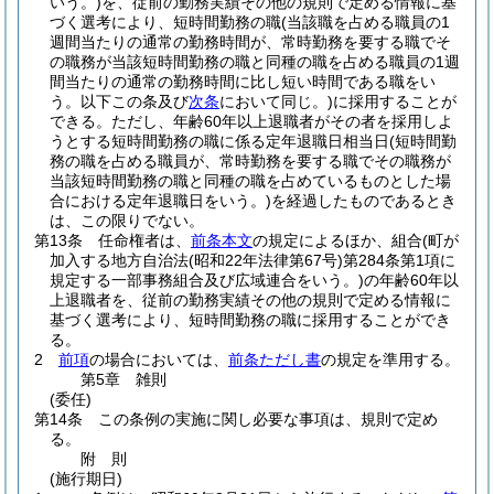
いう。)
を、従前の勤務実績その他の規則で定める情報に基
づく選考により、短時間勤務の職
(当該職を占める職員の1
週間当たりの通常の勤務時間が、常時勤務を要する職でそ
の職務が当該短時間勤務の職と同種の職を占める職員の1週
間当たりの通常の勤務時間に比し短い時間である職をい
う。以下この条及び
次条
において同じ。)
に採用することが
できる。
ただし、年齢60年以上退職者がその者を採用しよ
うとする短時間勤務の職に係る定年退職日相当日
(短時間勤
務の職を占める職員が、常時勤務を要する職でその職務が
当該短時間勤務の職と同種の職を占めているものとした場
合における定年退職日をいう。)
を経過したものであるとき
は、この限りでない。
第13条
任命権者は、
前条本文
の規定によるほか、組合
(町が
加入する地方自治法
(昭和22年法律第67号)
第284条第1項に
規定する一部事務組合及び広域連合をいう。)
の年齢60年以
上退職者を、従前の勤務実績その他の規則で定める情報に
基づく選考により、短時間勤務の職に採用することができ
る。
2
前項
の場合においては、
前条ただし書
の規定を準用する。
第5章
雑則
(委任)
第14条
この条例の実施に関し必要な事項は、規則で定め
る。
附
則
(施行期日)