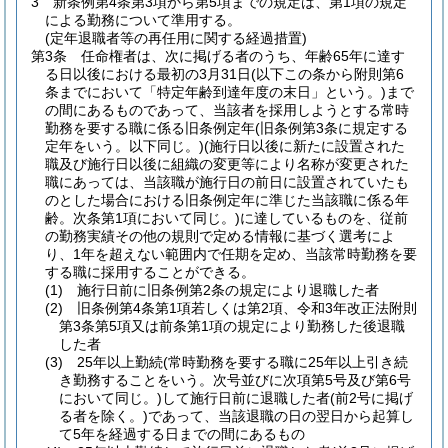
3
新条例第4条第3項から第5項までの規定は、第1項の規定
による勤務について準用する。
(定年退職者等の再任用に関する経過措置)
第3条
任命権者は、次に掲げる者のうち、年齢65年に達す
る日以後における最初の3月31日
(以下この条から附則第6
条までにおいて「特定年齢到達年度の末日」という。)
まで
の間にあるものであって、当該者を採用しようとする常時
勤務を要する職に係る旧条例定年
(旧条例第3条に規定する
定年をいう。以下同じ。)
(施行日以後に新たに設置された
職及び施行日以後に組織の変更等により名称が変更された
職にあっては、当該職が施行日の前日に設置されていたも
のとした場合における旧条例定年に準じた当該職に係る年
齢。次条第1項において同じ。)
に達しているものを、従前
の勤務実績その他の規則で定める情報に基づく選考によ
り、1年を超えない範囲内で任期を定め、当該常時勤務を要
する職に採用することができる。
(1)
施行日前に旧条例第2条の規定により退職した者
(2)
旧条例第4条第1項若しくは第2項、令和3年改正法附則
第3条第5項又は前条第1項の規定により勤務した後退職
した者
(3)
25年以上勤続
(常時勤務を要する職に25年以上引き続
き勤務することをいう。次号並びに次項第5号及び第6号
において同じ。)
して施行日前に退職した者
(前2号に掲げ
る者を除く。)
であって、当該退職の日の翌日から起算し
て5年を経過する日までの間にあるもの