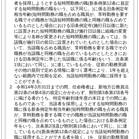
者を採用しようとする短時間勤務の職
(新条例第12条に規定
する短時間勤務の職をいう。以下同じ。)
に係る旧条例定年
相当年齢
(短時間勤務の職を占める職員が、常時勤務を要す
る職でその職務が当該短時間勤務の職と同種の職を占めて
いるものとした場合における旧条例定年
(施行日以後に新た
に設置された短時間勤務の職及び施行日以後に組織の変更
等により名称が変更された短時間勤務の職にあっては、当
該職が施行日の前日に設置されていたものとした場合にお
いて、当該職を占める職員が、常時勤務を要する職でその
職務が当該職と同種の職を占めているものとしたときにお
ける旧条例定年に準じた当該職に係る年齢)
をいう。次条第
1項において同じ。)
に達しているものを、従前の勤務実績
その他の規則で定める情報に基づく選考により、1年を超え
ない範囲内で任期を定め、当該短時間勤務の職に採用する
ことができる。
2
令和14年3月31日までの間、任命権者は、新地方公務員法
第22条の4第4項の規定にかかわらず、附則第3条第2項各号
に掲げる者のうち、特定年齢到達年度の末日までの間にあ
るものであって、当該者を採用しようとする短時間勤務の
職に係る新条例定年相当年齢
(短時間勤務の職を占める職員
が、常時勤務を要する職でその職務が当該短時間勤務の職
と同種の職を占めているものとした場合における新条例定
年をいう。次条第2項及び附則第10条において同じ。)
に達
しているもの
(新条例第12条の規定により当該短時間勤務の
職に採用することができる者を除く。)
を、従前の勤務実績