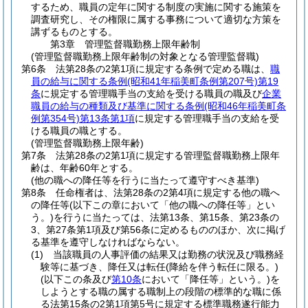
するため、職員の定年に関する制度の実施に関する施策を
調査研究し、その権限に属する事務について適切な方策を
講ずるものとする。
第3章
管理監督職勤務上限年齢制
(管理監督職勤務上限年齢制の対象となる管理監督職)
第6条
法第28条の2第1項に規定する条例で定める職は、
職
員の給与に関する条例
(昭和41年稲美町条例第207号)
第19
条
に規定する管理職手当の支給を受ける職員の職及び
企業
職員の給与の種類及び基準に関する条例
(昭和46年稲美町条
例第354号)
第13条第1項
に規定する管理職手当の支給を受
ける職員の職とする。
(管理監督職勤務上限年齢)
第7条
法第28条の2第1項に規定する管理監督職勤務上限年
齢は、年齢60年とする。
(他の職への降任等を行うに当たって遵守すべき基準)
第8条
任命権者は、法第28条の2第4項に規定する他の職へ
の降任等
(以下この章において「他の職への降任等」とい
う。)
を行うに当たっては、法第13条、第15条、第23条の
3、第27条第1項及び第56条に定めるもののほか、次に掲げ
る基準を遵守しなければならない。
(1)
当該職員の人事評価の結果又は勤務の状況及び職務経
験等に基づき、降任又は転任
(降給を伴う転任に限る。)
(以下この条及び
第10条
において「降任等」という。)
を
しようとする職の属する職制上の段階の標準的な職に係
る法第15条の2第1項第5号に規定する標準職務遂行能力