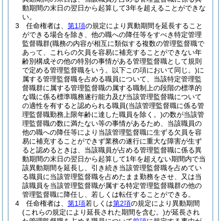
動期間の末日の翌日から起算して3年を超えることができな
い。
3
任命権者は、
第1項
の規定により異動期間を延長すること
ができる場合を除き、他の職への降任等をすべき特定管理
監督職群
(職務の内容が相互に類似する複数の管理監督職で
あって、これらの欠員を容易に補充することができない年
齢別構成その他の特別の事情がある管理監督職として規則
で定める管理監督職をいう。以下この項において同じ。)
に
属する管理監督職を占める職員について、当該特定管理監
督職群に属する管理監督職の属する職制上の段階の標準的
な職に係る標準職務遂行能力及び当該管理監督職について
の適性を有すると認められる職員
(当該管理監督職に係る管
理監督職勤務上限年齢に達した職員を除く。)
の数が当該管
理監督職の数に満たない等の事情があるため、当該職員の
他の職への降任等により当該管理監督職に生ずる欠員を容
易に補充することができず業務の遂行に重大な障害が生ず
ると認めるときは、当該職員が占める管理監督職に係る異
動期間の末日の翌日から起算して1年を超えない期間内で当
該異動期間を延長し、引き続き当該管理監督職を占めてい
る職員に当該管理監督職を占めたまま勤務をさせ、又は当
該職員を当該管理監督職が属する特定管理監督職群の他の
管理監督職に降任し、若しくは転任することができる。
4
任命権者は、
第1項
若しくは
第2項
の規定により異動期間
(これらの規定により延長された期間を含む。)
が延長され