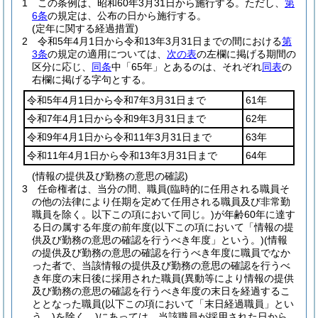
1
この条例は、昭和60年3月31日から施行する。
ただし、
第
6条
の規定は、公布の日から施行する。
(定年に関する経過措置)
2
令和5年4月1日から令和13年3月31日までの間における
第
3条
の規定の適用については、
次の表
の左欄に掲げる期間の
区分に応じ、
同条
中「65年」とあるのは、それぞれ
同表
の
右欄に掲げる字句とする。
令和5年4月1日から令和7年3月31日まで
61年
令和7年4月1日から令和9年3月31日まで
62年
令和9年4月1日から令和11年3月31日まで
63年
令和11年4月1日から令和13年3月31日まで
64年
(情報の提供及び勤務の意思の確認)
3
任命権者は、当分の間、職員
(臨時的に任用される職員そ
の他の法律により任期を定めて任用される職員及び非常勤
職員を除く。以下この項において同じ。)
が年齢60年に達す
る日の属する年度の前年度
(以下この項において「情報の提
供及び勤務の意思の確認を行うべき年度」という。)
(情報
の提供及び勤務の意思の確認を行うべき年度に職員でなか
った者で、当該情報の提供及び勤務の意思の確認を行うべ
き年度の末日後に採用された職員
(異動等により情報の提供
及び勤務の意思の確認を行うべき年度の末日を経過するこ
ととなった職員
(以下この項において「末日経過職員」とい
う。)
を除く。)
にあっては、当該職員が採用された日から