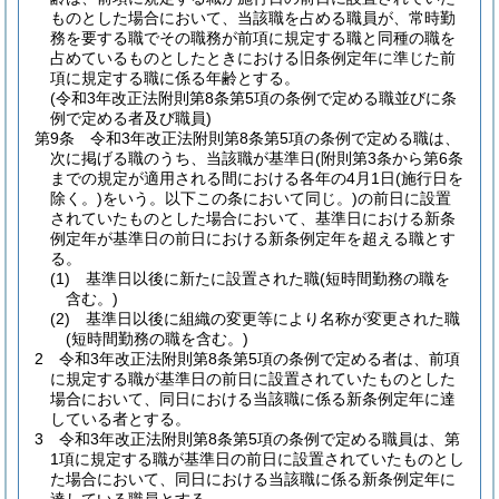
ものとした場合において、当該職を占める職員が、常時勤
務を要する職でその職務が前項に規定する職と同種の職を
占めているものとしたときにおける旧条例定年に準じた前
項に規定する職に係る年齢とする。
(令和3年改正法附則第8条第5項の条例で定める職並びに条
例で定める者及び職員)
第9条
令和3年改正法附則第8条第5項の条例で定める職は、
次に掲げる職のうち、当該職が基準日
(附則第3条から第6条
までの規定が適用される間における各年の4月1日
(施行日を
除く。)
をいう。以下この条において同じ。)
の前日に設置
されていたものとした場合において、基準日における新条
例定年が基準日の前日における新条例定年を超える職とす
る。
(1)
基準日以後に新たに設置された職
(短時間勤務の職を
含む。)
(2)
基準日以後に組織の変更等により名称が変更された職
(短時間勤務の職を含む。)
2
令和3年改正法附則第8条第5項の条例で定める者は、前項
に規定する職が基準日の前日に設置されていたものとした
場合において、同日における当該職に係る新条例定年に達
している者とする。
3
令和3年改正法附則第8条第5項の条例で定める職員は、第
1項に規定する職が基準日の前日に設置されていたものとし
た場合において、同日における当該職に係る新条例定年に