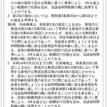
その他の規則で定める情報に基づく選考により、1年を超え
ない範囲内で任期を定め、当該短時間勤務の職に採用する
ことができる。
3
前2項の場合においては、附則第3条第3項から第5項まで
の規定を準用する。
第6条
任命権者は、前条第1項の規定によるほか、新地方公
務員法第22条の5第3項において準用する新地方公務員法第
22条の4第4項の規定にかかわらず、組合における附則第3
条第1項各号に掲げる者のうち、特定年齢到達年度の末日ま
での間にあるものであって、当該者を採用しようとする短
時間勤務の職に係る旧条例定年相当年齢に達しているもの
を、従前の勤務実績その他の規則で定める情報に基づく選
考により、1年を超えない範囲内で任期を定め、当該短時間
勤務の職に採用することができる。
2
令和14年3月31日までの間、任命権者は、前条第2項の規
定によるほか、新地方公務員法第22条の5第3項において準
用する新地方公務員法第22条の4第4項の規定にかかわら
ず、組合における附則第3条第2項各号に掲げる者のうち、
特定年齢到達年度の末日までの間にあるものであって、当
該者を採用しようとする短時間勤務の職に係る新条例定年
相当年齢に達しているもの
(新条例第13条第1項の規定によ
り当該短時間勤務の職に採用することができる者を除く。)
を、従前の勤務実績その他の規則で定める情報に基づく選
考により、1年を超えない範囲内で任期を定め、当該短時間
勤務の職に採用することができる。