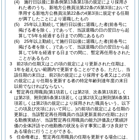
(4)
施行日以後に新条例第13条第1項の規定により採用さ
れた者のうち、新地方公務員法第22条の5第3項において
準用する新地方公務員法第22条の4第3項に規定する任期
が満了したことにより退職したもの
(5)
25年以上勤続して施行日以後に退職した者
(前各号に
掲げる者を除く。)
であって、当該退職の日の翌日から起
算して5年を経過する日までの間にあるもの
(6)
25年以上勤続して施行日以後に退職した者
(前各号に
掲げる者を除く。)
であって、当該退職の日の翌日から起
算して5年を経過する日までの間に、暫定再任用をされた
ことがあるもの
3
前2項の任期又はこの項の規定により更新された任期は、
1年を超えない範囲内で更新することができる。
ただし、当
該任期の末日は、前2項の規定により採用する者又はこの項
の規定により任期を更新する者の特定年齢到達年度の末日
以前でなければならない。
4
暫定再任用職員
(第1項若しくは第2項、次条第1項若しく
は第2項、附則第5条第1項若しくは第2項又は附則第6条第1
項若しくは第2項の規定により採用された職員をいう。以下
この項及び次項において同じ。)
の前項の規定による任期の
更新は、当該暫定再任用職員の当該更新直前の任期におけ
る勤務実績が、当該暫定再任用職員の能力評価及び業績評
価の全体評語その他勤務の状況を示す事実に基づき良好で
ある場合に行うことができる。
5
任命権者は、暫定再任用職員の任期を更新する場合には、