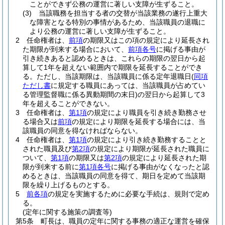
ことができず公務の運営に著しい支障が生ずること。
(3)
当該職務を担当する者の交替が当該業務の遂行上重大
な障害となる特別の事情があるため、当該職員の退職に
より公務の運営に著しい支障が生ずること。
2
任命権者は、
前項
の期限又はこの項の規定により延長され
た期限が到来する場合において、
前項各号
に掲げる事由が
引き続きあると認めるときは、これらの期限の翌日から起
算して1年を超えない範囲内で期限を延長することができ
る。
ただし、当該期限は、当該職員に係る定年退職日
(
同項
ただし書
に規定する職員にあっては、当該職員が占めてい
る管理監督職に係る異動期間の末日)
の翌日から起算して3
年を超えることができない。
3
任命権者は、
第1項
の規定により職員を引き続き勤務させ
る場合又は
前項
の規定により期限を延長する場合には、当
該職員の同意を得なければならない。
4
任命権者は、
第1項
の規定により引き続き勤務することと
された職員及び
第2項
の規定により期限が延長された職員に
ついて、
第1項
の期限又は
第2項
の規定により延長された期
限が到来する前に
第1項各号
に掲げる事由がなくなったと認
めるときは、当該職員の同意を得て、期日を定めて当該期
限を繰り上げるものとする。
5
前各項
の規定を実施するために必要な手続は、規則で定め
る。
(定年に関する施策の調査等)
第5条
町長は、職員の定年に関する事務の適正な運営を確保