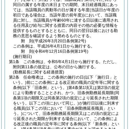
同日の属する年度の末日までの期間、末日経過職員にあっ
ては、当該職員の異動等の日が属する年度
(当該日が年度の
初日である場合は、当該年度の前年度)
)
において、当該職
員に対し、当該職員が年齢60年に達する日以後に適用され
る任用及び給与に関する措置の内容その他の必要な情報を
提供するものとするとともに、同日の翌日以後における勤
務の意思を確認するよう努めるものとする。
附
則
(平成26年3月20日
条例第2号)
この条例は、平成26年4月1日から施行する。
附
則
(令和4年12月16日
条例第19号)
(施行期日)
第1条
この条例は、令和5年4月1日から施行する。
ただし、
附則第11条の規定は、公布の日から施行する。
(勤務延長に関する経過措置)
第2条
任命権者は、この条例の施行の日
(以下「施行日」と
いう。)
前にこの条例による改正前の職員の定年等に関する
条例
(以下「旧条例」という。)
第4条第1項又は第2項の規定
により勤務することとされ、かつ、旧条例勤務延長期限
(同
条第1項の期限又は同条第2項の規定により延長された期限
をいう。以下この項において同じ。)
が施行日以後に到来す
る職員
(以下この項において「旧条例勤務延長職員」とい
う。)
について、旧条例勤務延長期限又はこの項の規定によ
り延長された期限が到来する場合において、この条例によ
る改正後の職員の定年等に関する条例
(以下「新条例」とい