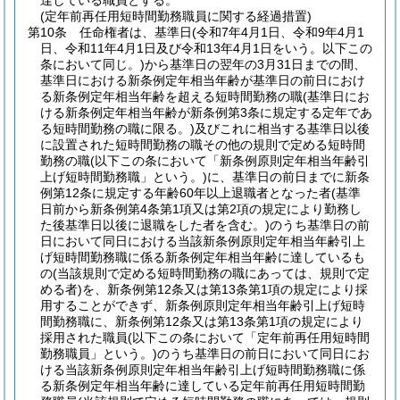
達している職員とする。
(定年前再任用短時間勤務職員に関する経過措置)
第10条
任命権者は、基準日
(令和7年4月1日、令和9年4月1
日、令和11年4月1日及び令和13年4月1日をいう。以下この
条において同じ。)
から基準日の翌年の3月31日までの間、
基準日における新条例定年相当年齢が基準日の前日におけ
る新条例定年相当年齢を超える短時間勤務の職
(基準日にお
ける新条例定年相当年齢が新条例第3条に規定する定年であ
る短時間勤務の職に限る。)
及びこれに相当する基準日以後
に設置された短時間勤務の職その他の規則で定める短時間
勤務の職
(以下この条において「新条例原則定年相当年齢引
上げ短時間勤務職」という。)
に、基準日の前日までに新条
例第12条に規定する年齢60年以上退職者となった者
(基準
日前から新条例第4条第1項又は第2項の規定により勤務し
た後基準日以後に退職をした者を含む。)
のうち基準日の前
日において同日における当該新条例原則定年相当年齢引上
げ短時間勤務職に係る新条例定年相当年齢に達しているも
の
(当該規則で定める短時間勤務の職にあっては、規則で定
める者)
を、新条例第12条又は第13条第1項の規定により採
用することができず、新条例原則定年相当年齢引上げ短時
間勤務職に、新条例第12条又は第13条第1項の規定により
採用された職員
(以下この条において「定年前再任用短時間
勤務職員」という。)
のうち基準日の前日において同日にお
ける当該新条例原則定年相当年齢引上げ短時間勤務職に係
る新条例定年相当年齢に達している定年前再任用短時間勤