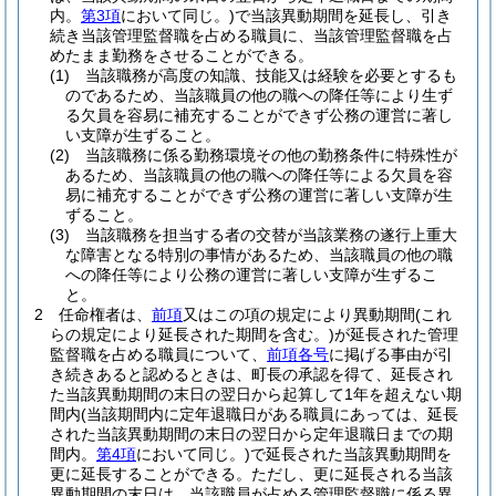
内。
第3項
において同じ。)
で当該異動期間を延長し、引き
続き当該管理監督職を占める職員に、当該管理監督職を占
めたまま勤務をさせることができる。
(1)
当該職務が高度の知識、技能又は経験を必要とするも
のであるため、当該職員の他の職への降任等により生ず
る欠員を容易に補充することができず公務の運営に著し
い支障が生ずること。
(2)
当該職務に係る勤務環境その他の勤務条件に特殊性が
あるため、当該職員の他の職への降任等による欠員を容
易に補充することができず公務の運営に著しい支障が生
ずること。
(3)
当該職務を担当する者の交替が当該業務の遂行上重大
な障害となる特別の事情があるため、当該職員の他の職
への降任等により公務の運営に著しい支障が生ずるこ
と。
2
任命権者は、
前項
又はこの項の規定により異動期間
(これ
らの規定により延長された期間を含む。)
が延長された管理
監督職を占める職員について、
前項各号
に掲げる事由が引
き続きあると認めるときは、町長の承認を得て、延長され
た当該異動期間の末日の翌日から起算して1年を超えない期
間内
(当該期間内に定年退職日がある職員にあっては、延長
された当該異動期間の末日の翌日から定年退職日までの期
間内。
第4項
において同じ。)
で延長された当該異動期間を
更に延長することができる。
ただし、更に延長される当該
異動期間の末日は、当該職員が占める管理監督職に係る異