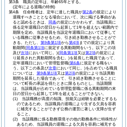
第3条
職員の定年は、年齢65年とする。
(定年による退職の特例)
第4条
任命権者は、定年に達した職員が
第2条
の規定により
退職すべきこととなる場合において、次に掲げる事由があ
ると認めるときは、
同条
の規定にかかわらず、当該職員に
係る定年退職日の翌日から起算して1年を超えない範囲内で
期限を定め、当該職員を当該定年退職日において従事して
いる職務に従事させるため、引き続き勤務させることがで
きる。
ただし、
第9条第1項
から
第4項
までの規定により異
動期間
(
同条第1項
に規定する異動期間をいう。以下この項
及び
次項
において同じ。)
(
同条第1項
又は
第2項
の規定によ
り延長された異動期間を含む。)
を延長した職員であって、
定年退職日において管理監督職
(
第6条
に規定する職をい
う。以下この条及び
次章
において同じ。)
を占めている職員
については、
第9条第1項
又は
第2項
の規定により当該異動
期間を延長した場合であって、引き続き勤務させることに
ついて町長の承認を得たときに限るものとし、当該期限
は、当該職員が占めている管理監督職に係る異動期間の末
日の翌日から起算して3年を超えることができない。
(1)
当該職務が高度の知識、技能又は経験を必要とするも
のであるため、当該職員の退職により生ずる欠員を容易
に補充することができず公務の運営に著しい支障が生ず
ること。
(2)
当該職務に係る勤務環境その他の勤務条件に特殊性が
あるため、当該職員の退職による欠員を容易に補充する