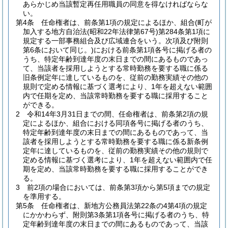
あらかじめ当該暫定再任用職員の同意を得なければならな
い。
第4条
任命権者は、前条第1項の規定によるほか、組合
(町が
加入する地方自治法
(昭和22年法律第67号)
第284条第1項に
規定する一部事務組合及び広域連合をいう。次項及び附則
第6条において同じ。)
における前条第1項各号に掲げる者の
うち、特定年齢到達年度の末日までの間にあるものであっ
て、当該者を採用しようとする常時勤務を要する職に係る
旧条例定年に達しているものを、従前の勤務実績その他の
規則で定める情報に基づく選考により、1年を超えない範囲
内で任期を定め、当該常時勤務を要する職に採用すること
ができる。
2
令和14年3月31日までの間、任命権者は、前条第2項の規
定によるほか、組合における同項各号に掲げる者のうち、
特定年齢到達年度の末日までの間にあるものであって、当
該者を採用しようとする常時勤務を要する職に係る新条例
定年に達しているものを、従前の勤務実績その他の規則で
定める情報に基づく選考により、1年を超えない範囲内で任
期を定め、当該常時勤務を要する職に採用することができ
る。
3
前2項の場合においては、前条第3項から第5項までの規定
を準用する。
第5条
任命権者は、新地方公務員法第22条の4第4項の規定
にかかわらず、附則第3条第1項各号に掲げる者のうち、特
定年齢到達年度の末日までの間にあるものであって、当該