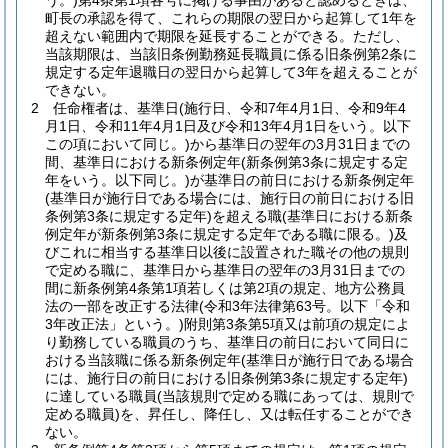
う。)
第4条第1項各号に掲げる事由があると認めるときは、
町長の承認を得て、これらの期限の翌日から起算して1年を
超えない範囲内で期限を延長することができる。
ただし、
当該期限は、当該旧条例勤務延長職員に係る旧条例第2条に
規定する定年退職日の翌日から起算して3年を超えることが
できない。
2
任命権者は、基準日
(施行日、令和7年4月1日、令和9年4
月1日、令和11年4月1日及び令和13年4月1日をいう。以下
この項において同じ。)
から基準日の翌年の3月31日までの
間、基準日における新条例定年
(新条例第3条に規定する定
年をいう。以下同じ。)
が基準日の前日における新条例定年
(基準日が施行日である場合には、施行日の前日における旧
条例第3条に規定する定年)
を超える職
(基準日における新条
例定年が新条例第3条に規定する定年である職に限る。)
及
びこれに相当する基準日以後に設置された職その他の規則
で定める職に、基準日から基準日の翌年の3月31日までの
間に新条例第4条第1項若しくは第2項の規定、地方公務員
法の一部を改正する法律
(令和3年法律第63号。以下「令和
3年改正法」という。)
附則第3条第5項又は前項の規定によ
り勤務している職員のうち、基準日の前日において同日に
おける当該職に係る新条例定年
(基準日が施行日である場合
には、施行日の前日における旧条例第3条に規定する定年)
に達している職員
(当該規則で定める職にあっては、規則で
定める職員)
を、昇任し、降任し、又は転任することができ
ない。