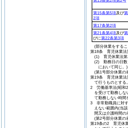
第13条第2項第2号
第15条第5項
及び
第
2項
第17条第2項
第21条第4項
及び
第
びに
第22条第3項
(部分休業をするこ
第18条
育児休業法
(1)
育児休業法第
(2)
勤務日の日数
において同じ。)
(第1号部分休業の
第19条
育児休業法
て行うものとする
2
労働基準法
(昭和
を受けて勤務しな
て勤務しない時間
3
非常勤職員に対
えない範囲内
(当
間又は介護時間の
(第2号部分休業の
第19条の2
育児休