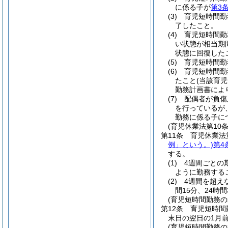
に係る子が
第3
(3)
育児短時間勤
了したこと。
(4)
育児短時間勤
い状態が相当期
状態に回復した
(5)
育児短時間勤
(6)
育児短時間勤
たこと
(当該育
勤務計画書によ
(7)
配偶者が負傷
を行っているが
勤務に係る子に
(育児休業法第10
第11条
育児休業法
例」という。)
第4
する。
(1)
4週間ごとの
ように勤務する
(2)
4週間を超え
間15分、24時
(育児短時間勤務
第12条
育児短時間
末日の翌日の1月
(育児短時間勤務の