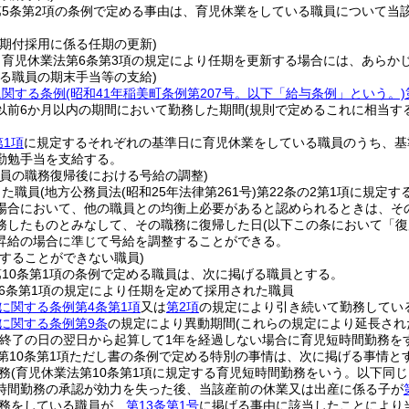
第5条第2項の条例で定める事由は、育児休業をしている職員について当
任期付採用に係る任期の更新)
、育児休業法第6条第3項の規定により任期を更新する場合には、あらか
いる職員の期末手当等の支給)
に関する条例
(昭和41年稲美町条例第207号。以下「給与条例」という。)
以前6か月以内の期間において勤務した期間
(規則で定めるこれに相当す
第1項
に規定するそれぞれの基準日に育児休業をしている職員のうち、基
勤勉手当を支給する。
職員の職務復帰後における号給の調整)
した職員
(地方公務員法
(昭和25年法律第261号)
第22条の2第1項に規定
場合において、他の職員との均衡上必要があると認められるときは、その
務したものとみなして、その職務に復帰した日
(以下この条において「復
昇給の場合に準じて号給を調整することができる。
をすることができない職員)
10条第1項の条例で定める職員は、次に掲げる職員とする。
6条第1項の規定により任期を定めて採用された職員
に関する条例第4条第1項
又は
第2項
の規定により引き続いて勤務してい
に関する条例第9条
の規定により異動期間
(これらの規定により延長され
の終了の日の翌日から起算して1年を経過しない場合に育児短時間勤務を
第10条第1項ただし書の条例で定める特別の事情は、次に掲げる事情と
務
(育児休業法第10条第1項に規定する育児短時間勤務をいう。以下同じ
時間勤務の承認が効力を失った後、当該産前の休業又は出産に係る子が
務をしている職員が、
第13条第1号
に掲げる事由に該当したことにより