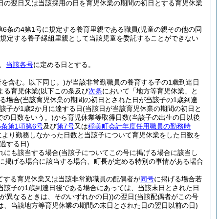
日の翌日又は当該採用の日を育児休業の期間の初日とする育児休業
第6条の4第1号に規定する養育里親である職員
(児童の親その他の同
号に規定する養子縁組里親として当該児童を委託することができない
、
当該各号
に定める日とする。
を含む。以下同じ。)
が当該非常勤職員の養育する子の1歳到達日
よる育児休業
(以下この条及び
次条
において「地方等育児休業」と
る場合
(当該育児休業の期間の初日とされた日が当該子の1歳到達
子が1歳2か月に達する日
(当該日が当該育児休業の期間の初日と
での日数をいう。)
から育児休業等取得日数
(当該子の出生の日以後
5条第1項第6号
及び
第7号
又は
稲美町会計年度任用職員の勤務時
定により勤務しなかった日数と当該子について育児休業をした日数を
過する日)
れにも該当する場合
(当該子についてこの号に掲げる場合に該当し
に掲げる場合に該当する場合、町長が定める特別の事情がある場合
てする育児休業又は当該非常勤職員の配偶者が
同号
に掲げる場合若
当該子の1歳到達日後である場合にあっては、当該末日とされた日
が異なるときは、そのいずれかの日)
)
の翌日
(当該配偶者がこの号
は、当該地方等育児休業の期間の末日とされた日の翌日以前の日)