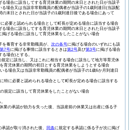
げる場合に該当してする育児休業の期間の末日とされた日が当該子
いる場合又は当該非常勤職員の配偶者が当該子の1歳到達日
(当該配
間の末日とされた日が当該子の1歳到達日後である場合にあって
特に必要と認められる場合として町長が定める場合に該当する場合
げる場合に該当してする育児休業の期間の末日とされた日が当該子
に掲げる場合に該当して育児休業をしたことがない場合
の子を養育する非常勤職員が、
次の各号
に掲げる場合のいずれにも該
第7号
に掲げる事情に該当するときは
第2号
及び
第3号
に掲げる場合
する場合)
とする。
の規定に該当し、又はこれに相当する場合に該当して地方等育児休
を育児休業の期間の初日とする育児休業をしようとする場合
いる場合又は当該非常勤職員の配偶者が当該子の1歳6か月到達日
めに特に必要と認められる場合として町長が定める場合に該当する
条の規定に該当して育児休業をしたことがない場合
る。
休業の承認が効力を失った後、当該産前の休業又は出産に係る子
の承認が取り消された後、
同条
に規定する承認に係る子が次に掲げ