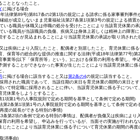
ることとなったこと。
イ
に掲げる場合
9年法律第89号)
第817条の2第1項の規定による請求に係る家事審判事件
縁組が成立しないまま児童福祉法第27条第1項第3号の規定による措置
ている職員が休職又は停職の処分を受けたことにより当該育児休業の承
ている職員が当該職員の負傷、疾病又は身体上若しくは精神上の障害に
続することが見込まれることにより当該育児休業の承認が取り消された
又は疾病により入院したこと、配偶者と別居したこと、育児休業に係る
育、保育等の総合的な提供の推進に関する法律
(平成18年法律第77号)
第
育事業等
(以下「保育所等」という。)
における保育の利用を希望し、申
予測することができなかった事実が生じたことにより当該育児休業に係
と。
号
に掲げる場合に該当すること又は
第2条の4
の規定に該当すること。
採用された職員であって、当該任期の末日を育児休業の期間の末日とす
続いて特定職に採用されることに伴い、当該育児休業に係る子について
育児休業をしようとすること。
条第1項第1号の人事院規則で定める期間を基準として条例で定める期間)
法第2条第1項第1号の人事院規則で定める期間を基準として条例で定め
の再度の延長ができる特別の事情)
第3条第2項の条例で定める特別の事情は、配偶者が負傷又は疾病により
保育の利用を希望し、申込みを行っているが、当面その実施が行われな
生じたことにより当該育児休業に係る子について育児休業の期間の再度
取消事由)