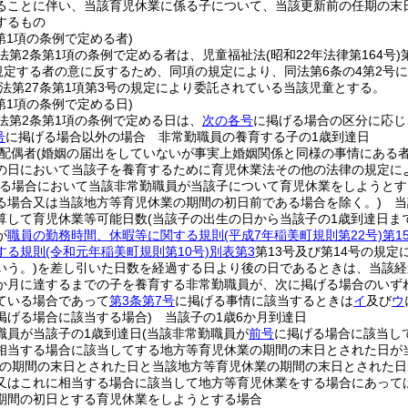
ることに伴い、当該育児休業に係る子について、当該更新前の任期の末
するもの
第1項の条例で定める者)
法第2条第1項の条例で定める者は、児童福祉法
(昭和22年法律第164号)
に規定する者の意に反するため、同項の規定により、同法第6条の4第2
法第27条第1項第3号の規定により委託されている当該児童とする。
第1項の条例で定める日)
法第2条第1項の条例で定める日は、
次の各号
に掲げる場合の区分に応じ
号
に掲げる場合以外の場合 非常勤職員の養育する子の1歳到達日
配偶者
(婚姻の届出をしていないが事実上婚姻関係と同様の事情にある者
の日において当該子を養育するために育児休業法その他の法律の規定に
る場合において当該非常勤職員が当該子について育児休業をしようとす
る場合又は当該地方等育児休業の期間の初日前である場合を除く。)
当該
算して育児休業等可能日数
(当該子の出生の日から当該子の1歳到達日ま
が
職員の勤務時間、休暇等に関する規則
(平成7年稲美町規則第22号)
第1
する規則
(令和元年稲美町規則第10号)
別表第3
第13号及び第14号の規
いう。)
を差し引いた日数を経過する日より後の日であるときは、当該経
6か月に達するまでの子を養育する非常勤職員が、次に掲げる場合のいず
ている場合であって
第3条第7号
に掲げる事情に該当するときは
イ
及び
ウ
掲げる場合に該当する場合)
当該子の1歳6か月到達日
職員が当該子の1歳到達日
(当該非常勤職員が
前号
に掲げる場合に該当し
相当する場合に該当してする地方等育児休業の期間の末日とされた日が
業の期間の末日とされた日と当該地方等育児休業の期間の末日とされた日
又はこれに相当する場合に該当して地方等育児休業をする場合にあって
期間の初日とする育児休業をしようとする場合