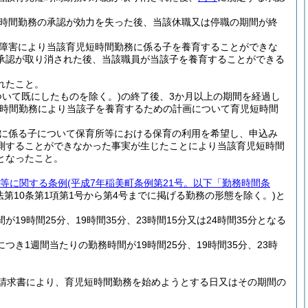
時間勤務の承認が効力を失った後、当該休職又は停職の期間が終
障害により当該育児短時間勤務に係る子を養育することができな
承認が取り消された後、当該職員が当該子を養育することができる
れたこと。
いて既にしたものを除く。)
の終了後、3か月以上の期間を経過し
短時間勤務により当該子を養育するための計画について育児短時間
に係る子について保育所等における保育の利用を希望し、申込み
測することができなかった事実が生じたことにより当該育児短時間
となったこと。
等に関する条例
(平成7年稲美町条例第21号。以下「勤務時間条
法第10条第1項第1号から第4号までに掲げる勤務の形態を除く。)
と
9時間25分、19時間35分、23時間15分又は24時間35分となる
き1週間当たりの勤務時間が19時間25分、19時間35分、23時
請求書により、育児短時間勤務を始めようとする日又はその期間の