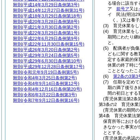
る場合に該当す
附則
(平成14年3月29日条例第3号)
ア
前号ア
又は
附則
(平成14年12月27日条例第31号)
イ
民法
(明治2
附則
(平成18年3月29日条例第18号)
く。)
又は養子
附則
(平成20年3月28日条例第8号)
(3)
育児休業をし
附則
(平成21年3月30日条例第2号)
(4)
育児休業をし
附則
(平成22年3月29日条例第1号)
期間にわたり継
附則
(平成22年6月29日条例第9号)
と。
附則
(平成22年11月30日条例第15号)
(5)
配偶者が負傷
附則
(平成26年3月20日条例第2号)
どもに関する教
附則
(平成29年3月24日条例第5号)
定する家庭的保
附則
(平成29年6月30日条例第10号)
休業の終了時に
附則
(平成29年12月28日条例第17号)
こととなったこ
附則
(令和元年9月19日条例第5号)
(6)
第2条の3第3
附則
(令和4年3月25日条例第2号)
(7)
任期を定めて
附則
(令和4年9月14日条例第12号)
期の満了後引き
附則
(令和4年12月16日条例第20号)
間の初日とする
附則
(令和6年3月22日条例第3号)
(育児休業法第2
附則
(令和7年9月12日条例第16号)
第3条の2
育児休業
(育児休業の期間
第4条
育児休業法
保育所等における
きなかった事実が
ととする。
(育児休業の承認の