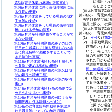
に採用され
第5条
(育児休業の承認の取消事由)
をしようと
第6条
(育児休業に伴う任期付採用に係
(育児休業法第2条
る任期の更新)
第2条の2
育児休業
第7条
(育児休業をしている職員の期末
法第27条第4項
手当等の支給)
職員に限る。)
に同
第8条
(育児休業をした職員の職務復帰
(育児休業法第2条
後における号給の調整)
第2条の3
育児休業
第9条
(育児短時間勤務をすることがで
(1)
次号
及び
第3
きない職員)
(2)
非常勤職員の
第10条
(育児短時間勤務の終了の日の
以前のいずれか
翌日から起算して1年を経過しない場
いう。)
をしてい
合に育児短時間勤務をすることがで
日の翌日後であ
きる特別の事情)
された日から起
第11条
(育児休業法第10条第1項第5号
当該非常勤職員
の条例で定める勤務の形態)
間、休暇等に関
第12条
(育児短時間勤務の承認又は期
合算した日数を
間の延長の請求手続)
(3)
1歳から1歳
第13条
(育児短時間勤務の承認の取消
て育児休業をし
事由)
にあっては
ウ
に
第14条
(育児休業法第17条の条例で定
ア
当該非常勤
めるやむを得ない事情)
しくはこれに
第15条
(育児短時間勤務の例による短
(当該育児休
時間勤務に係る職員への通知)
に掲げる場合
第15条の2
(育児短時間勤務を承認さ
を育児休業の
れる職員等についての給料月額)