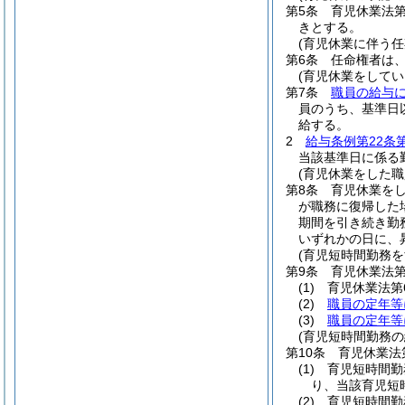
第5条
育児休業法
きとする。
(育児休業に伴う
第6条
任命権者は
(育児休業をして
第7条
職員の給与
員のうち、基準日
給する。
2
給与条例第22条
当該基準日に係る
(育児休業をした
第8条
育児休業を
が職務に復帰した
期間を引き続き勤
いずれかの日に、
(育児短時間勤務
第9条
育児休業法第
(1)
育児休業法第
(2)
職員の定年等
(3)
職員の定年等
(育児短時間勤務
第10条
育児休業法
(1)
育児短時間勤
り、当該育児短
(2)
育児短時間勤