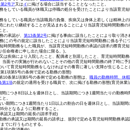
条第2号ア
又は
イ
に掲げる場合に該当することとなったこと。
務をしている職員が休職又は停職の処分を受けたことにより当該育児短
務をしている職員が当該職員の負傷、疾病又は身体上若しくは精神上の
間にわたり継続することが見込まれることにより当該育児短時間勤務の
こと。
務の承認が、
第13条第2号
に掲げる事由に該当したことにより取り消さ
務
(この号の規定に該当したことにより当該育児短時間勤務に係る子につ
児短時間勤務をした職員が、当該育児短時間勤務の承認の請求の際育児
り任命権者に申し出た場合に限る。)
。
又は疾病により入院したこと、配偶者と別居したこと、育児短時間勤務
、当面その実施が行われないことその他の育児短時間勤務の終了時に予
ついて育児短時間勤務をしなければその養育に著しい支障が生じること
条第1項第5号の条例で定める勤務の形態)
第10条第1項第5号の条例で定める勤務の形態は、
職員の勤務時間、休暇
条第1項
の規定の適用を受ける職員で、次に掲げる勤務の形態
(育児休業
期間につき8日以上を週休日とし、当該期間につき1週間当たりの勤務時間が1
こと。
ない期間につき1週間当たり1日以上の割合の日を週休日とし、当該期間につ
間35分となるように勤務すること。
の承認又は期間の延長の請求手続)
勤務の承認又は期間の延長の請求は、規則で定める育児短時間勤務承認
前までに行うものとする。
承認の取消事由)