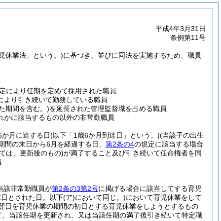
平成4年3月31日
条例第11号
育児休業法」という。)
に基づき、並びに同法を実施するため、職員
規定により任期を定めて採用された職員
により引き続いて勤務している職員
た期間を含む。)
を延長された管理監督職を占める職員
れかに該当するもの以外の非常勤職員
6か月に達する日
(以下「1歳6か月到達日」という。)
(当該子の出生
期間の末日から6月を経過する日、
第2条の4
の規定に該当する場合
ては、更新後のもの)
が満了すること及び引き続いて任命権者を同
員
当該非常勤職員が
第2条の3第2号
に掲げる場合に該当してする育児
末日とされた日。以下
(ア)
において同じ。)
において育児休業をして
翌日を育児休業の期間の初日とする育児休業をしようとするもの
て、当該任期を更新され、又は当該任期の満了後引き続いて特定職