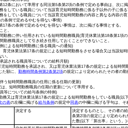
第12条において準用する同法第5条第2項の条例で定める事由は、次に
務をしている職員について当該育児短時間勤務に係る子以外の子に係る
務をしている職員について当該育児短時間勤務の内容と異なる内容の育
条の条例で定めるやむを得ない事情)
第17条の条例で定めるやむを得ない事情は、次に掲げる事情とする。
こと。
間勤務に伴い任用されている短時間勤務職員
(育児休業法第18条第1
間勤務職員として引き続き任用しておくことができないこと。
の例による短時間勤務に係る職員への通知)
、育児休業法第17条の規定による短時間勤務をさせる場合又は当該短
ない。
を承認される職員等についての給料月額)
育児短時間勤務を承認され、又は育児休業法第17条の規定による短時間
じた額に、
勤務時間条例第2条第2項
の規定により定められたその者の勤
に伴う短時間勤務職員の任用に係る任期の更新)
定は、短時間勤務職員の任期の更新について準用する。
職員等についての給与条例の特例)
勤務又は育児休業法第17条の規定による短時間勤務をしている職員
(以
次の表
の左欄に掲げる
給与条例
の規定中
同表
の中欄に掲げる字句は、そ
決定する
決定するものとし、その者の給
条第2項の規定により定められ
た数
(以下「算出率」という。)