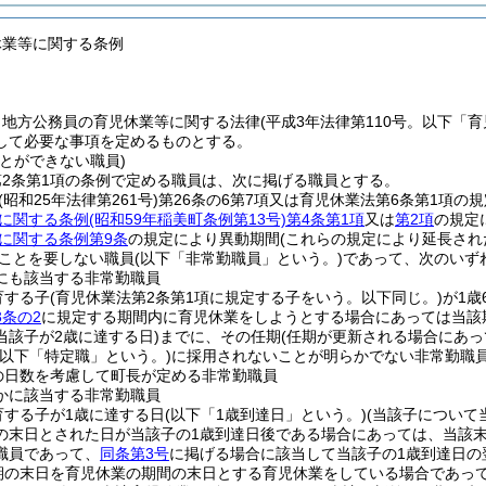
休業等に関する条例
、地方公務員の育児休業等に関する法律
(平成3年法律第110号。以下「
して必要な事項を定めるものとする。
とができない職員)
2条第1項の条例で定める職員は、次に掲げる職員とする。
(昭和25年法律第261号)
第26条の6第7項又は育児休業法第6条第1項の
に関する条例
(昭和59年稲美町条例第13号)
第4条第1項
又は
第2項
の規定
に関する条例第9条
の規定により異動期間
(これらの規定により延長され
ことを要しない職員
(以下「非常勤職員」という。)
であって、次のいず
にも該当する非常勤職員
育する子
(育児休業法第2条第1項に規定する子をいう。以下同じ。)
が1歳
3条の2
に規定する期間内に育児休業をしようとする場合にあっては当該
当該子が2歳に達する日)
までに、その任期
(任期が更新される場合にあっ
(以下「特定職」という。)
に採用されないことが明らかでない非常勤職
の日数を考慮して町長が定める非常勤職員
かに該当する非常勤職員
育する子が1歳に達する日
(以下「1歳到達日」という。)
(当該子について
の末日とされた日が当該子の1歳到達日後である場合にあっては、当該
職員であって、
同条第3号
に掲げる場合に該当して当該子の1歳到達日の
期の末日を育児休業の期間の末日とする育児休業をしている場合であっ