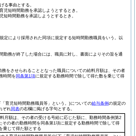
掲げる事由とする。
育児短時間勤務を承認しようとするとき。
児短時間勤務を承認しようとするとき。
項の規定により採用された同項に規定する短時間勤務職員をいう。以
時間勤務が終了した場合には、職員に対し、書面によりその旨を通
勤務をさせられることとなった職員についての給料月額は、その者
務時間を
同条第1項
に規定する勤務時間で除して得た数を乗じて得
下「育児短時間勤務職員等」という。)
についての
給与条例
の規定の
れぞれ
同表
の右欄に掲げる字句とする。
料月額は、その者の受ける号給に応じた額に、勤務時間条例第2
たその者の勤務時間を同条第1項に規定する勤務時間で除して得
を乗じて得た額とする