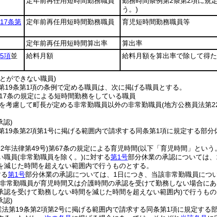
定年前再任用短時間勤務職員
勤務時間条例第2条第2項に規
う。)
17条第
定年前再任用短時間勤務職員
育児短時間勤務職員等
定年前再任用短時間算出率
算出率
5項
並
給料月額
給料月額を算出率で除して得た
とができない職員)
第19条第1項の条例で定める職員は、次に掲げる職員とする。
17条の規定による短時間勤務をしている職員
を考慮して町長が定める非常勤職員以外の非常勤職員
(地方公務員法第
承認)
第19条第2項第1号に掲げる範囲内で請求する同条第1項に規定する部分
。
22年法律第49号)
第67条の規定による育児時間
(以下「育児時間」という
い職員
(非常勤職員を除く。)
に対する
第1号
部分休業の承認については、
を減じた時間を超えない範囲内で行うものとする。
する
第1号
部分休業の承認については、1日につき、当該非常勤職員につい
該非常勤職員が育児時間又は介護時間の承認を受けて勤務しない場合にあ
承認を受けて勤務しない時間を減じた時間を超えない範囲内)
で行うもの
承認)
業法第19条第2項第2号に掲げる範囲内で請求する同条第1項に規定する