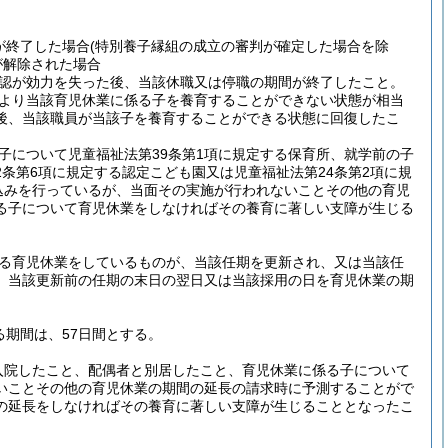
が終了した場合
(特別養子縁組の成立の審判が確定した場合を除
が解除された場合
認が効力を失った後、当該休職又は停職の期間が終了したこと。
より当該育児休業に係る子を養育することができない状態が相当
後、当該職員が当該子を養育することができる状態に回復したこ
子について児童福祉法第39条第1項に規定する保育所、就学前の子
2条第6項に規定する認定こども園又は児童福祉法第24条第2項に規
込みを行っているが、当面その実施が行われないことその他の育児
る子について育児休業をしなければその養育に著しい支障が生じる
る育児休業をしているものが、当該任期を更新され、又は当該任
、当該更新前の任期の末日の翌日又は当該採用の日を育児休業の期
る期間は、57日間とする。
入院したこと、配偶者と別居したこと、育児休業に係る子について
いことその他の育児休業の期間の延長の請求時に予測することがで
の延長をしなければその養育に著しい支障が生じることとなったこ