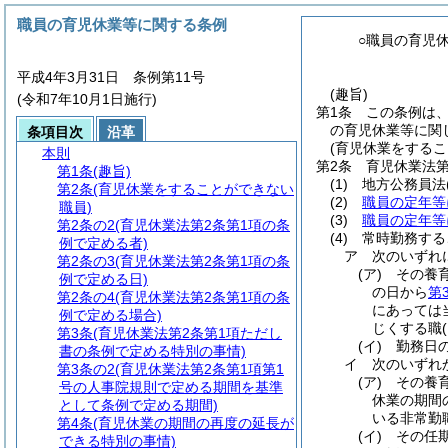
職員の育児休業等に関する条例
○職員の育児
平成4年3月31日 条例第11号
(趣旨)
(令和7年10月1日施行)
第1条
この条例は
の育児休業等に関
条項目次
沿革
(育児休業をするこ
本則
第2条
育児休業法第
第1条
(趣旨)
(1)
地方公務員法
第2条
(育児休業をすることができない
(2)
職員の定年等
職員)
(3)
職員の定年等
第2条の2
(育児休業法第2条第1項の条
(4)
常時勤務する
例で定める者)
ア
次のいずれ
第2条の3
(育児休業法第2条第1項の条
(ア)
その養
例で定める日)
の日から
第
第2条の4
(育児休業法第2条第1項の条
にあっては
例で定める場合)
じくする職
第3条
(育児休業法第2条第1項ただし
(イ)
勤務日
書の条例で定める特別の事情)
イ
次のいずれ
第3条の2
(育児休業法第2条第1項第1
(ア)
その養
号の人事院規則で定める期間を基準
休業の期間
として条例で定める期間)
いる非常勤
第4条
(育児休業の期間の再度の延長が
(イ)
その任
できる特別の事情)