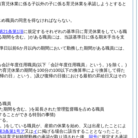
該育児休業に係る子以外の子に係る育児休業を承認しようとすると
じめ職員の同意を得なければならない。
第21条第1項
に規定するそれぞれの基準日に育児休業をしている職
る期間を含む。)
がある職員には、当該基準日に係る期末手当を支
準日以前6か月以内の期間において勤務した期間がある職員には、
する会計年度任用職員
(以下「会計年度任用職員」という。)
を除く。)
育児休業の期間を100分の100以下の換算率により換算して得た
帰の日」という。)
及び復帰の日後における最初の昇給日又はその
る職員
た期間を含む。)
を延長された管理監督職を占める職員
することができる特別の事情)
する。
。)
をしている職員が、産前の休業を始め、又は出産したことによ
第3条第1号ア
又は
イ
に掲げる場合に該当することとなったこと。
当該育児短時間勤務の承認が取り消された後、
同号
に規定する承認