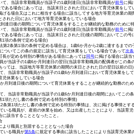
いて、当該非常勤職員が当該子の1歳到達日
(当該非常勤職員が
前号
に掲
後である場合にあっては、当該末日とされた日)
において育児休業をして
掲げる場合又はこれに相当する場合に該当してする地方等育児休業の期
とされた日)
において地方等育児休業をしている場合
歳到達日後の期間について育児休業をすることが継続的な勤務のために
いて、当該非常勤職員が当該子の1歳到達日
(当該非常勤職員が
前号
に掲
後である場合にあっては、当該末日とされた日)
後の期間においてこの号
第1項の条例で定める場合)
法第2条第1項の条例で定める場合は、1歳6か月から2歳に達するまで
子についてこの条の規定に該当して育児休業をしている場合であって
次条
町長が定める特別の事情がある場合にあっては
同号
に掲げる場合に該当
員が当該子の1歳6か月到達日の翌日
(当該非常勤職員の配偶者がこの条
あっては、当該地方等育児休業の期間の末日とされた日の翌日以前の日)
て、当該非常勤職員が当該子の1歳6か月到達日において育児休業をして
育児休業をしている場合
6か月到達日後の期間について育児休業をすることが継続的な勤務のた
て、当該非常勤職員が当該子の1歳6か月到達日後の期間においてこの
第1項ただし書の条例で定める特別の事情)
第2条第1項ただし書の条例で定める特別の事情は、次に掲げる事情とす
ている職員が、産前の休業を始め、又は出産したことにより、当該育児
合に該当することとなったこと。
合
により職員と別居することとなった場合
ている職員が
第5条
に規定する事由に該当したことにより当該育児休業