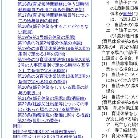
イ
当該子につ
第16条
(育児短時間勤務に伴う短時間
の1歳到達日
勤務職員の任用に係る任期の更新)
偶者が
同号
に
第17条
(育児短時間勤務職員等につい
は、当該末日
ての給与条例の特例)
ウ
当該子の1
第18条
(部分休業をすることができな
エ
当該子につ
い職員)
の1歳到達日
第19条
(第1号部分休業の承認)
(育児休業法第2条
第19条の2
(第2号部分休業の承認)
第2条の4
育児休業
第19条の3
(育児休業法第19条第2項の
当する場合
(当該
条例で定める1年の期間)
に該当する場合、
第19条の4
(育児休業法第19条第2項第
(1)
当該非常勤職
2号の人事院規則で定める時間を基準
業をする場合に
として条例で定める時間)
(2)
当該子につい
第19条の5
(育児休業法第19条第3項の
において地方等
条例で定める特別の事情)
(3)
当該子の1歳
第20条
(部分休業をしている職員の給
場合
与の取扱い)
(4)
当該子につい
第21条
(部分休業の承認の取消事由)
(育児休業法第2条
第22条
(妊娠又は出産等についての申
第3条
育児休業法
出があった場合における措置等)
(1)
育児休業をし
第23条
(勤務環境の整備に関する措置)
が次に掲げる場
第24条
(規則への委任)
ア
死亡した場
附則
イ
養子縁組等
附則
(平成7年3月31日条例第5号)
(2)
育児休業をし
附則
(平成11年12月28日条例第34号)