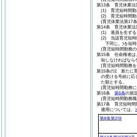
第13条
育児休業法
(1)
育児短時間勤
(2)
育児短時間勤
(育児休業法第17
第14条
育児休業法
(1)
過員を生ずる
(2)
当該育児短時
下同じ。)
を短時
(育児短時間勤務
第15条
任命権者は
知しなければなら
(育児短時間勤務
第15条の2
新たに
の受ける号給に応
た額とする。
(育児短時間勤務
第16条
第6条
の規
(育児短時間勤務
第17条
育児短時間
適用については、
第8条第2項