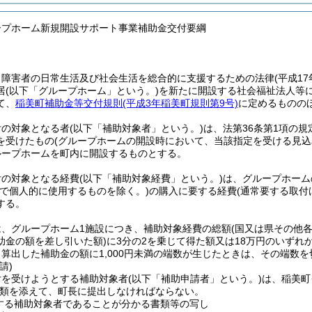
ープホーム新規開設サポート事業補助金交付要綱
、障害者の日常生活及び社会生活を総合的に支援するための法律
(平成1
居
(以下「グループホーム」という。)
を新たに開設する社会福祉法人等
て、
稲美町補助金等交付規則
(平成3年稲美町規則第9号)
に定めるものの
付の対象となる者
(以下「補助対象者」という。)
は、法第36条第1項の
を受けたもの
(グループホームの開設時において、当該指定を受ける見込
ループホームを町内に開設するものとする。
付の対象となる経費
(以下「補助対象経費」という。)
は、グループホーム
室で個人的に使用するものを除く。)
の購入に要する経費
(通常要する取付
する。
は、グループホーム1施設につき、補助対象経費の総額
(国又は県その他
助金の額を差し引いた額)
に3分の2を乗じて得た額又は18万円のいずれ
算出した補助金の額に1,000円未満の端数が生じたときは、その端数
請)
付を受けようとする補助対象者
(以下「補助申請者」という。)
は、稲美町
類を添えて、町長に提出しなければならない。
する補助対象者であることが分かる書類等の写し