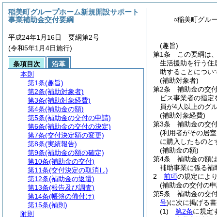
稲美町グループホーム新規開設サポート
事業補助金交付要綱
○稲美町グル
平成24年1月16日 要綱第2号
(趣旨)
(令和5年1月4日施行)
第1条
この要綱は
生活援助を行う住
条項目次
沿革
助することについ
本則
(補助対象者)
第1条
(趣旨)
第2条
補助金の交
第2条
(補助対象者)
ビス事業者の指定
第3条
(補助対象経費)
員が4人以上のグ
第4条
(補助金の額)
(補助対象経費)
第5条
(補助金の交付の申請)
第3条
補助金の交
第6条
(補助金の交付の決定)
(利用者がその居
第7条
(交付決定額の変更)
に購入したものと
第8条
(実績報告)
(補助金の額)
第9条
(補助金の額の確定)
第4条
補助金の額
第10条
(補助金の交付)
補助事業に係る補
第11条
(交付決定の取消し)
2
前項
の規定により
第12条
(補助金の返還)
(補助金の交付の申
第13条
(報告及び調査)
第5条
補助金の交
第14条
(帳簿の備付け)
号
)
に次に掲げる書
第15条
(補則)
(1)
第2条
に規定
附則