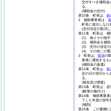
交付すべき補助金
る。
(補助金の交付)
第10条
町長は、
前
2
補助事業者は、
町長に提出しなけ
(交付決定の取消し
第11条
町長は、補
(1)
偽りその他不
(2)
補助金を補助
(3)
交付の決定の
(4)
その他この要
2
町長は、
前項
の
業者に通知するも
(補助金の返還)
第12条
町長は、
前
定の日の翌日から
る。
(報告及び調査)
第13条
町長は、必
(帳簿の備付け)
第14条
補助事業者
了した年度の翌年
(補則)
第15条
この要綱に