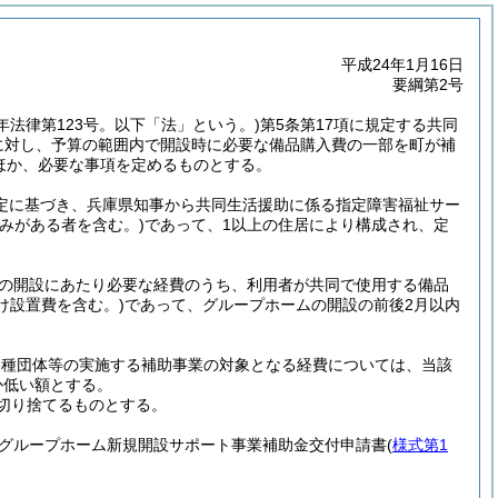
平成24年1月16日
要綱第2号
7年法律第123号。以下「法」という。)
第5条第17項に規定する共同
に対し、予算の範囲内で開設時に必要な備品購入費の一部を町が補
ほか、必要な事項を定めるものとする。
規定に基づき、兵庫県知事から共同生活援助に係る指定障害福祉サー
みがある者を含む。)
であって、1以上の住居により構成され、定
の開設にあたり必要な経費のうち、利用者が共同で使用する備品
け設置費を含む。)
であって、グループホームの開設の前後2月以内
各種団体等の実施する補助事業の対象となる経費については、当該
か低い額とする。
を切り捨てるものとする。
グループホーム新規開設サポート事業補助金交付申請書
(
様式第1