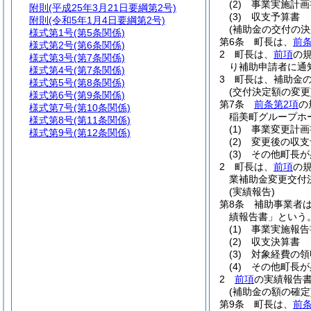
(2)
事業実施計画
附則
(平成25年3月21日要綱第2号)
(3)
収支予算書
附則
(令和5年1月4日要綱第2号)
(補助金の交付の決
様式第1号
(第5条関係)
第6条
町長は、
前
様式第2号
(第6条関係)
2
町長は、
前項
の
様式第3号
(第7条関係)
り補助申請者に通
様式第4号
(第7条関係)
3
町長は、補助金
様式第5号
(第8条関係)
(交付決定額の変更
様式第6号
(第9条関係)
第7条
前条第2項
の
様式第7号
(第10条関係)
稲美町グループホ
様式第8号
(第11条関係)
(1)
事業変更計画
様式第9号
(第12条関係)
(2)
変更後の収支
(3)
その他町長が
2
町長は、
前項
の
業補助金変更交付
(実績報告)
第8条
補助事業者
績報告書」という。
(1)
事業実施報告
(2)
収支決算書
(3)
対象経費の領
(4)
その他町長が
2
前項
の実績報告
(補助金の額の確定
第9条
町長は、
前条