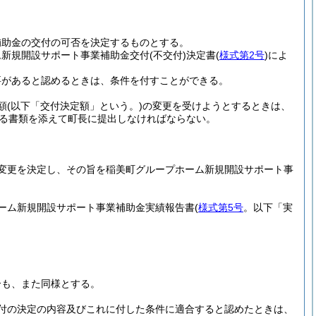
補助金の交付の可否を決定するものとする。
ム新規開設サポート事業補助金交付
(不交付)
決定書
(
様式第2号
)
によ
要があると認めるときは、条件を付すことができる。
額
(以下「交付決定額」という。)
の変更を受けようとするときは、
る書類を添えて町長に提出しなければならない。
変更を決定し、その旨を稲美町グループホーム新規開設サポート事
ーム新規開設サポート事業補助金実績報告書
(
様式第5号
。以下「実
合も、また同様とする。
付の決定の内容及びこれに付した条件に適合すると認めたときは、