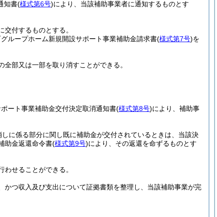
通知書
(
様式第6号
)
により、当該補助事業者に通知するものとす
に交付するものとする。
町グループホーム新規開設サポート事業補助金請求書
(
様式第7号
)
を
の全部又は一部を取り消すことができる。
サポート事業補助金交付決定取消通知書
(
様式第8号
)
により、補助事
消しに係る部分に関し既に補助金が交付されているときは、当該決
補助金返還命令書
(
様式第9号
)
により、その返還を命ずるものとす
行わせることができる。
、かつ収入及び支出について証拠書類を整理し、当該補助事業が完