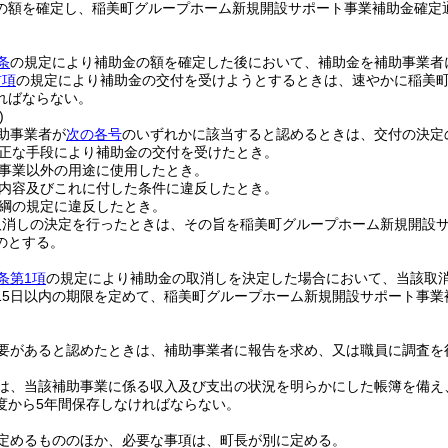
の額を確定し、稲美町グループホーム新規開設サポート事業補助金確定
条
の規定により補助金の額を確定した後において、補助金を補助事業者
前項
の規定により補助金の交付を受けようとするときは、速やかに稲美
ればならない。
)
助事業者が
次の各号
のいずれかに該当すると認めるときは、交付の決定
正な手段により補助金の交付を受けたとき。
事業以外の用途に使用したとき。
内容及びこれに付した条件に違反したとき。
綱の規定に違反したとき。
取消しの決定を行ったときは、その旨を稲美町グループホーム新規開設
のとする。
条第1項
の規定により補助金の取消しを決定した場合において、当該取
15日以内の期限を定めて、稲美町グループホーム新規開設サポート事業
要があると認めたときは、補助事業者に報告を求め、又は職員に調査を
は、当該補助事業に係る収入及び支出の状況を明らかにした帳簿を備え
度から5年間保存しなければならない。
定めるもののほか、必要な事項は、町長が別に定める。