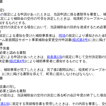
書
定)
条
の規定による申請があったときは、当該申請に係る書類等を審査し、
規定により補助金の交付の可否を決定したときは、稲美町グループホー
知するものとする。
の交付の決定をする場合において、当該補助金の目的を達成するため必
)
規定による通知を受けた補助事業者は、
同項
の規定により通知された金
ーム新規開設サポート事業補助金変更交付申請書
(
様式第3号
)
に次に掲げ
書
予算書
必要と認める書類
規定による申請があったときは、
前条第1項
の規定に準じて交付決定額の
決定書
(
様式第4号
)
により補助事業者に通知するものとする。
は、補助事業が完了したときは、完了後2週間以内に、稲美町グループホ
)
に次に掲げる書類を添えて、町長に提出しなければならない。
書
収書の写し
必要と認める書類
書の提出は、当該補助金の交付の決定に係る町の会計年度が終了した場
)
第1項
に規定する実績報告書を受理したときは、その内容を審査し、交