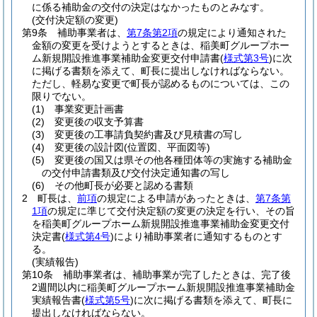
に係る補助金の交付の決定はなかったものとみなす。
(交付決定額の変更)
第9条
補助事業者は、
第7条第2項
の規定により通知された
金額の変更を受けようとするときは、稲美町グループホー
ム新規開設推進事業補助金変更交付申請書
(
様式第3号
)
に次
に掲げる書類を添えて、町長に提出しなければならない。
ただし、軽易な変更で町長が認めるものについては、この
限りでない。
(1)
事業変更計画書
(2)
変更後の収支予算書
(3)
変更後の工事請負契約書及び見積書の写し
(4)
変更後の設計図
(位置図、平面図等)
(5)
変更後の国又は県その他各種団体等の実施する補助金
の交付申請書類及び交付決定通知書の写し
(6)
その他町長が必要と認める書類
2
町長は、
前項
の規定による申請があったときは、
第7条第
1項
の規定に準じて交付決定額の変更の決定を行い、その旨
を稲美町グループホーム新規開設推進事業補助金変更交付
決定書
(
様式第4号
)
により補助事業者に通知するものとす
る。
(実績報告)
第10条
補助事業者は、補助事業が完了したときは、完了後
2週間以内に稲美町グループホーム新規開設推進事業補助金
実績報告書
(
様式第5号
)
に次に掲げる書類を添えて、町長に
提出しなければならない。