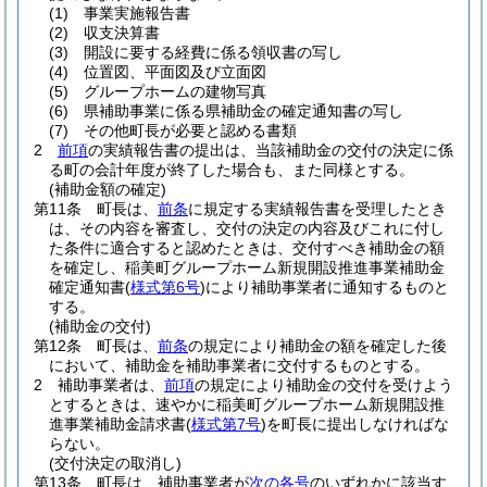
(1)
事業実施報告書
(2)
収支決算書
(3)
開設に要する経費に係る領収書の写し
(4)
位置図、平面図及び立面図
(5)
グループホームの建物写真
(6)
県補助事業に係る県補助金の確定通知書の写し
(7)
その他町長が必要と認める書類
2
前項
の実績報告書の提出は、当該補助金の交付の決定に係
る町の会計年度が終了した場合も、また同様とする。
(補助金額の確定)
第11条
町長は、
前条
に規定する実績報告書を受理したとき
は、その内容を審査し、交付の決定の内容及びこれに付し
た条件に適合すると認めたときは、交付すべき補助金の額
を確定し、稲美町グループホーム新規開設推進事業補助金
確定通知書
(
様式第6号
)
により補助事業者に通知するものと
する。
(補助金の交付)
第12条
町長は、
前条
の規定により補助金の額を確定した後
において、補助金を補助事業者に交付するものとする。
2
補助事業者は、
前項
の規定により補助金の交付を受けよう
とするときは、速やかに稲美町グループホーム新規開設推
進事業補助金請求書
(
様式第7号
)
を町長に提出しなければな
らない。
(交付決定の取消し)
第13条
町長は、補助事業者が
次の各号
のいずれかに該当す