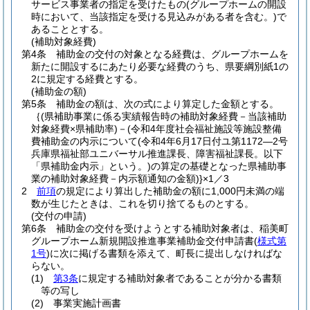
サービス事業者の指定を受けたもの
(グループホームの開設
時において、当該指定を受ける見込みがある者を含む。)
で
あることとする。
(補助対象経費)
第4条
補助金の交付の対象となる経費は、グループホームを
新たに開設するにあたり必要な経費のうち、県要綱別紙1の
2に規定する経費とする。
(補助金の額)
第5条
補助金の額は、次の式により算定した金額とする。
｛
(県補助事業に係る実績報告時の補助対象経費－当該補助
対象経費×県補助率)
－
(令和4年度社会福祉施設等施設整備
費補助金の内示について
(令和4年6月17日付ユ第1172―2号
兵庫県福祉部ユニバーサル推進課長、障害福祉課長。以下
「県補助金内示」という。)
の算定の基礎となった県補助事
業の補助対象経費－内示額通知の金額)
}×1／3
2
前項
の規定により算出した補助金の額に1,000円未満の端
数が生じたときは、これを切り捨てるものとする。
(交付の申請)
第6条
補助金の交付を受けようとする補助対象者は、稲美町
グループホーム新規開設推進事業補助金交付申請書
(
様式第
1号
)
に次に掲げる書類を添えて、町長に提出しなければな
らない。
(1)
第3条
に規定する補助対象者であることが分かる書類
等の写し
(2)
事業実施計画書