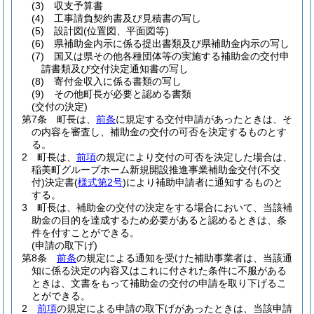
(3)
収支予算書
(4)
工事請負契約書及び見積書の写し
(5)
設計図
(位置図、平面図等)
(6)
県補助金内示に係る提出書類及び県補助金内示の写し
(7)
国又は県その他各種団体等の実施する補助金の交付申
請書類及び交付決定通知書の写し
(8)
寄付金収入に係る書類の写し
(9)
その他町長が必要と認める書類
(交付の決定)
第7条
町長は、
前条
に規定する交付申請があったときは、そ
の内容を審査し、補助金の交付の可否を決定するものとす
る。
2
町長は、
前項
の規定により交付の可否を決定した場合は、
稲美町グループホーム新規開設推進事業補助金交付
(不交
付)
決定書
(
様式第2号
)
により補助申請者に通知するものと
する。
3
町長は、補助金の交付の決定をする場合において、当該補
助金の目的を達成するため必要があると認めるときは、条
件を付すことができる。
(申請の取下げ)
第8条
前条
の規定による通知を受けた補助事業者は、当該通
知に係る決定の内容又はこれに付された条件に不服がある
ときは、文書をもって補助金の交付の申請を取り下げるこ
とができる。
2
前項
の規定による申請の取下げがあったときは、当該申請