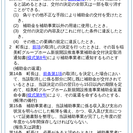
ると認めるときは、交付の決定の全部又は一部を取り消す
ことができる。
(1)
偽りその他不正な手段により補助金の交付を受けたと
き。
(2)
補助金を補助事業以外の用途に使用したとき。
(3)
交付の決定の内容及びこれに付した条件に違反したと
き。
(4)
その他この要綱の規定に違反したとき。
2
町長は、
前項
の取消しの決定を行ったときは、その旨を稲
美町グループホーム新規開設推進事業補助金交付決定取消
通知書
(
様式第8号
)
により補助事業者に通知するものとす
る。
(補助金の返還)
第14条
町長は、
前条第1項
の取消しを決定した場合におい
て、当該取消しに係る部分に関し既に補助金が交付されて
いるときは、当該決定の日の翌日から15日以内の期限を定
めて、稲美町グループホーム新規開設推進事業補助金返還
命令書
(
様式第9号
)
により、その返還を命ずるものとする。
(帳簿の備付)
第15条
補助事業者は、当該補助事業に係る収入及び支出の
状況を明らかにした帳簿を備え、かつ、収入及び支出につ
いて証拠書類を整理し、当該補助事業が完了した年度の翌
年度から5年間保存しなければならない。
(報告又は調査)
第16条
町長は、必要があると認めたときは、補助事業者に