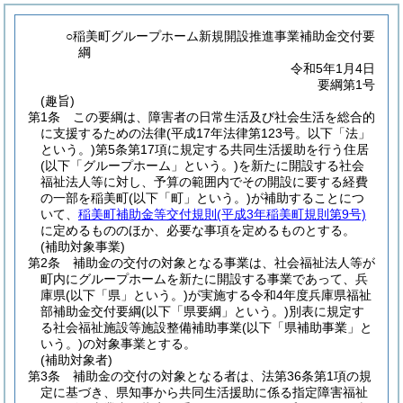
○稲美町グループホーム新規開設推進事業補助金交付要
綱
令和5年1月4日
要綱第1号
(趣旨)
第1条
この要綱は、障害者の日常生活及び社会生活を総合的
に支援するための法律
(平成17年法律第123号。以下「法」
という。)
第5条第17項に規定する共同生活援助を行う住居
(以下「グループホーム」という。)
を新たに開設する社会
福祉法人等に対し、予算の範囲内でその開設に要する経費
の一部を稲美町
(以下「町」という。)
が補助することにつ
いて、
稲美町補助金等交付規則
(平成3年稲美町規則第9号)
に定めるもののほか、必要な事項を定めるものとする。
(補助対象事業)
第2条
補助金の交付の対象となる事業は、社会福祉法人等が
町内にグループホームを新たに開設する事業であって、兵
庫県
(以下「県」という。)
が実施する令和4年度兵庫県福祉
部補助金交付要綱
(以下「県要綱」という。)
別表に規定す
る社会福祉施設等施設整備補助事業
(以下「県補助事業」と
いう。)
の対象事業とする。
(補助対象者)
第3条
補助金の交付の対象となる者は、法第36条第1項の規
定に基づき、県知事から共同生活援助に係る指定障害福祉