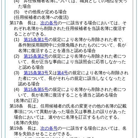
(4)
昇任候補者名簿については、職員としての地位を失っ
た場合
(5)
その他長が定める場合
(任用候補者の名簿への復活)
第17条
長は、
次の各号
の一に該当する場合においては、そ
れぞれ名簿から削除された任用候補者を当該名簿に復活す
ることができる。
(1)
第15条第1号
の規定により名簿から削除された者で、
条件附採用期間中に分限免職されたものについて、長が
名簿に復活することを適当と認める場合
(2)
第15条第2号
の規定により名簿から削除された者につ
いて、長が正当な事由により当該照会に応答しなかった
と認める場合
(3)
第15条第3号
又は
第4号
の規定により名簿から削除され
た者について、長がそれらの規定に該当しなくなったと
認める場合
(4)
第15条第5号
の規定により名簿から削除された者につ
いて、長が名簿に復活することを適当と認める場合
(名簿の訂正)
第18条
長は、任用候補者の氏名の変更その他の名簿の記載
事項について異動があった場合又は事務上の誤りがあった
場合においては、速やかに名簿を訂正するものとする。
(名簿の失効)
第19条
長は、
次の各号
の一に該当する場合においては、名
簿を失効させることができる。