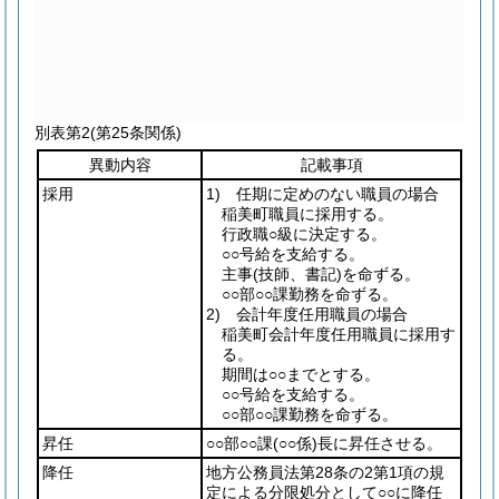
別表第2
(第25条関係)
異動内容
記載事項
採用
1) 任期に定めのない職員の場合
稲美町職員に採用する。
行政職○級に決定する。
○○号給を支給する。
主事
(技師、書記)
を命ずる。
○○部○○課勤務を命ずる。
2) 会計年度任用職員の場合
稲美町会計年度任用職員に採用す
る。
期間は○○までとする。
○○号給を支給する。
○○部○○課勤務を命ずる。
昇任
○○部○○課
(○○係)
長に昇任させる。
降任
地方公務員法第28条の2第1項の規
定による分限処分として○○に降任