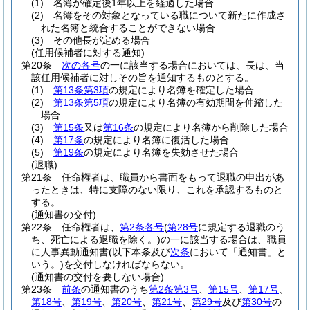
(1)
名簿が確定後1年以上を経過した場合
(2)
名簿をその対象となっている職について新たに作成さ
れた名簿と統合することができない場合
(3)
その他長が定める場合
(任用候補者に対する通知)
第20条
次の各号
の一に該当する場合においては、長は、当
該任用候補者に対しその旨を通知するものとする。
(1)
第13条第3項
の規定により名簿を確定した場合
(2)
第13条第5項
の規定により名簿の有効期間を伸縮した
場合
(3)
第15条
又は
第16条
の規定により名簿から削除した場合
(4)
第17条
の規定により名簿に復活した場合
(5)
第19条
の規定により名簿を失効させた場合
(退職)
第21条
任命権者は、職員から書面をもって退職の申出があ
ったときは、特に支障のない限り、これを承認するものと
する。
(通知書の交付)
第22条
任命権者は、
第2条各号
(
第28号
に規定する退職のう
ち、死亡による退職を除く。)
の一に該当する場合は、職員
に人事異動通知書
(以下本条及び
次条
において「通知書」と
いう。)
を交付しなければならない。
(通知書の交付を要しない場合)
第23条
前条
の通知書のうち
第2条第3号
、
第15号
、
第17号
、
第18号
、
第19号
、
第20号
、
第21号
、
第29号
及び
第30号
の