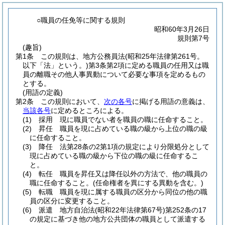
○職員の任免等に関する規則
昭和60年3月26日
規則第7号
(趣旨)
第1条
この規則は、地方公務員法
(昭和25年法律第261号。
以下「法」という。)
第3条第2項に定める職員の任用又は職
員の離職その他人事異動について必要な事項を定めるもの
とする。
(用語の定義)
第2条
この規則において、
次の各号
に掲げる用語の意義は、
当該各号
に定めるところによる。
(1)
採用 現に職員でない者を職員の職に任命すること。
(2)
昇任 職員を現に占めている職の級から上位の職の級
に任命すること。
(3)
降任 法第28条の2第1項の規定により分限処分として
現に占めている職の級から下位の職の級に任命するこ
と。
(4)
転任 職員を昇任又は降任以外の方法で、他の職員の
職に任命すること。
(任命権者を異にする異動を含む。)
(5)
転職 職員を現に属する職員の区分から同位の他の職
員の区分に変更すること。
(6)
派遣 地方自治法
(昭和22年法律第67号)
第252条の17
の規定に基づき他の地方公共団体の職員として派遣する