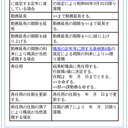
に規定する定年に達
の規定により昭和60年3月31日限り
している場合
退職
勤務延長
○○まで勤務延長する。
勤務延長の期限を延
勤務延長の期限を○○まで延長す
長
る。
勤務延長の期限を繰
勤務延長の期限を○○に繰り上げ
り上げる
る。
勤務延長の期限の到
職員の定年等に関する条例第4条
の
来により職員が当然
規定による期限の到来により○○限
退職する場合
り退職
再任用
稲美町職員に再任用する。
行政職○級に決定する。
任期は 年 月 日までとする。
○○を命ずる。
○○部○○課勤務を命ずる。
再任用の任期を更新
再任用の任期を 年 月 日まで更
する。
新する。
再任用の任期の満了
任期の満了により 年 月 日限り
により職員が当然退
退職
職する場合