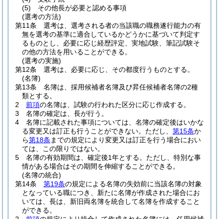
(5)
その他長が必要と認める事項
(選考の方法)
第11条
選考は、選考される者の当該職の職務遂行能力の有
無を選考の基準に適合しているかどうかに基づいて判定す
るものとし、必要に応じ経歴評定、実地試験、筆記試験そ
の他の方法を用いることができる。
(選考の実施)
第12条
選考は、必要に応じ、その都度行うものとする。
(名簿)
第13条
名簿は、採用候補者名簿及び昇任候補者名簿の2種
類とする。
2
前項
の名簿は、試験の行われた区分に応じ作成する。
3
名簿の確定は、長が行う。
4
名簿に記載された事項については、名簿の確定後はいかな
る変更又は訂正も行うことができない。
ただし、
第15条
か
ら
第18条
までの規定により変更又は訂正を行う場合におい
ては、この限りではない。
5
名簿の有効期間は、確定後1年とする。
ただし、特別な事
情がある場合はその期間を伸縮することができる。
(名簿の統合)
第14条
第19条
の規定による名簿の失効前に当該名簿の対象
となっている職につき、新たに名簿が作成された場合にお
いては、長は、新旧両名簿を統合して名簿を作成すること
ができる。