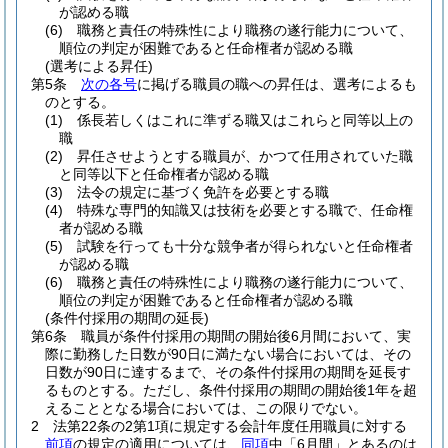
が認める職
(6)
職務と責任の特殊性により職務の遂行能力について、
順位の判定が困難であると任命権者が認める職
(選考による昇任)
第5条
次の各号
に掲げる職員の職への昇任は、選考によるも
のとする。
(1)
係長若しくはこれに準ずる職又はこれらと同等以上の
職
(2)
昇任させようとする職員が、かつて任用されていた職
と同等以下と任命権者が認める職
(3)
法令の規定に基づく免許を必要とする職
(4)
特殊な専門的知識又は技術を必要とする職で、任命権
者が認める職
(5)
試験を行っても十分な競争者が得られないと任命権者
が認める職
(6)
職務と責任の特殊性により職務の遂行能力について、
順位の判定が困難であると任命権者が認める職
(条件付採用の期間の延長)
第6条
職員が条件付採用の期間の開始後6月間において、実
際に勤務した日数が90日に満たない場合においては、その
日数が90日に達するまで、その条件付採用の期間を延長す
るものとする。
ただし、条件付採用の期間の開始後1年を超
えることとなる場合においては、この限りでない。
2
法第22条の2第1項に規定する会計年度任用職員に対する
前項
の規定の適用については、
同項
中「6月間」とあるのは