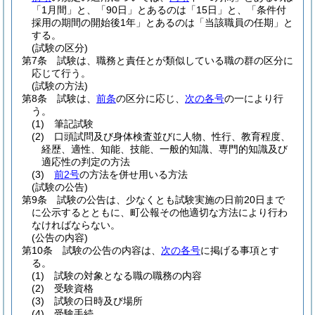
「1月間」と、「90日」とあるのは「15日」と、「条件付
採用の期間の開始後1年」とあるのは「当該職員の任期」と
する。
(試験の区分)
第7条
試験は、職務と責任とが類似している職の群の区分に
応じて行う。
(試験の方法)
第8条
試験は、
前条
の区分に応じ、
次の各号
の一により行
う。
(1)
筆記試験
(2)
口頭試問及び身体検査並びに人物、性行、教育程度、
経歴、適性、知能、技能、一般的知識、専門的知識及び
適応性の判定の方法
(3)
前2号
の方法を併せ用いる方法
(試験の公告)
第9条
試験の公告は、少なくとも試験実施の日前20日まで
に公示するとともに、町公報その他適切な方法により行わ
なければならない。
(公告の内容)
第10条
試験の公告の内容は、
次の各号
に掲げる事項とす
る。
(1)
試験の対象となる職の職務の内容
(2)
受験資格
(3)
試験の日時及び場所
(4)
受験手続