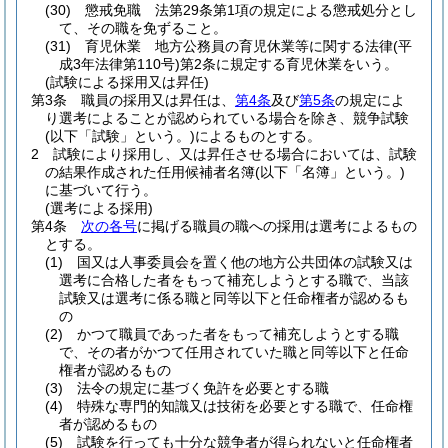
(30)
懲戒免職 法第29条第1項の規定による懲戒処分とし
て、その職を免ずること。
(31)
育児休業 地方公務員の育児休業等に関する法律
(平
成3年法律第110号)
第2条に規定する育児休業をいう。
(試験による採用又は昇任)
第3条
職員の採用又は昇任は、
第4条
及び
第5条
の規定によ
り選考によることが認められている場合を除き、競争試験
(以下「試験」という。)
によるものとする。
2
試験により採用し、又は昇任させる場合においては、試験
の結果作成された任用候補者名簿
(以下「名簿」という。)
に基づいて行う。
(選考による採用)
第4条
次の各号
に掲げる職員の職への採用は選考によるもの
とする。
(1)
国又は人事委員会を置く他の地方公共団体の試験又は
選考に合格した者をもって補充しようとする職で、当該
試験又は選考に係る職と同等以下と任命権者が認めるも
の
(2)
かつて職員であった者をもって補充しようとする職
で、その者がかつて任用されていた職と同等以下と任命
権者が認めるもの
(3)
法令の規定に基づく免許を必要とする職
(4)
特殊な専門的知識又は技術を必要とする職で、任命権
者が認めるもの
(5)
試験を行っても十分な競争者が得られないと任命権者