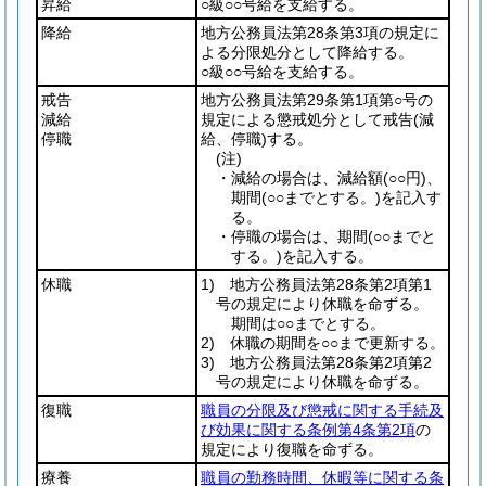
昇給
○級○○号給を支給する。
降給
地方公務員法第28条第3項の規定に
よる分限処分として降給する。
○級○○号給を支給する。
戒告
地方公務員法第29条第1項第○号の
減給
規定による懲戒処分として戒告
(減
停職
給、停職)
する。
(注)
・減給の場合は、減給額
(○○円)
、
期間
(○○までとする。)
を記入す
る。
・停職の場合は、期間
(○○までと
する。)
を記入する。
休職
1) 地方公務員法第28条第2項第1
号の規定により休職を命ずる。
期間は○○までとする。
2) 休職の期間を○○まで更新する。
3) 地方公務員法第28条第2項第2
号の規定により休職を命ずる。
復職
職員の分限及び懲戒に関する手続及
び効果に関する条例第4条第2項
の
規定により復職を命ずる。
療養
職員の勤務時間、休暇等に関する条