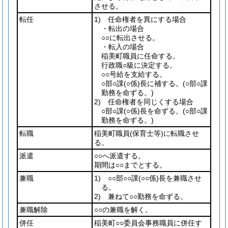
させる。
転任
1) 任命権者を異にする場合
・転出の場合
○○に転出させる。
・転入の場合
稲美町職員に任命する。
行政職○級に決定する。
○○号給を支給する。
○部○課
(○係)
長に補する。
(○部○課
勤務を命ずる。)
2) 任命権者を同じくする場合
○部○課
(○係)
長を命ずる。
(○部○課
勤務を命ずる。)
転職
稲美町職員
(保育士等)
に転職させ
る。
派遣
○○へ派遣する。
期間は○○までとする。
兼職
1) ○○部○○課
(○○係)
長を兼職させ
る。
2) 兼ねて○○勤務を命ずる。
兼職解除
○○の兼職を解く。
併任
稲美町○○委員会事務職員に併任す