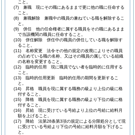
こと。
(7)
兼職 現にその職にあるままで更に他の職に任命する
こと。
(8)
兼職解除 兼職中の職員の兼ねている職を解除するこ
と。
(9)
併任 他の任命権者に属する職員をその職にあるまま
で当該機関の職員に任命すること。
(10)
併任解除 併任中の職員の併任している職を解除す
ること。
(11)
名称変更 法令その他の規定の改廃によりその職員
の占めている職の名称、又はその職員の属している組織
の名称を変更すること。
(12)
臨時的任用 現に職員でない者を臨時的に任用する
こと。
(13)
臨時的任用更新 臨時的任用の期間を更新するこ
と。
(14)
昇格 職員を現に属する職務の級より上位の級に格
付すること。
(15)
降格 職員を現に属する職務の級より下位の級に格
付すること。
(16)
昇給 現に受けている号給より上位の号給に給料月
額を上げること。
(17)
降給 法第28条第3項の規定による分限処分として現
に受けている号給より下位の号給に給料月額を下げるこ
と。