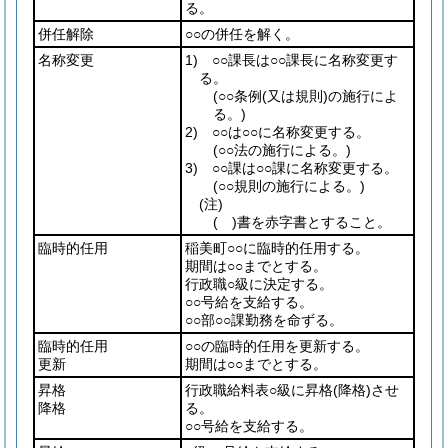
る。
併任解除
○○の併任を解く。
名称変更
1) ○○課長は○○課長に名称変更す
る。
(○○条例
(又は規則)
の施行によ
る。)
2) ○○は○○に名称変更する。
(○○法の施行による。)
3) ○○課は○○課に名称変更する。
(○○規則の施行による。)
(注)
( )
書を赤字書とすること。
臨時的任用
稲美町○○に臨時的任用する。
期間は○○までとする。
行政職○級に決定する。
○○号給を支給する。
○○部○○課勤務を命ずる。
臨時的任用
○○の臨時的任用を更新する。
更新
期間は○○までとする。
昇格
行政職給料表○級に昇格
(降格)
させ
降格
る。
○○号給を支給する。