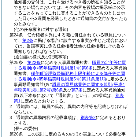
通知書の交付は、これを受けるべき者の所在を知ることが
できない場合においては、その内容を役場の掲示板に公示
することをもってこれに替えることができるものとし公示
した日から2週間を経過したときに通知書の交付があったも
のとみなす。
(他の任命権者に対する通知)
第24条
任命権者を異にする職に併任されている職員につい
て、
第2条
に掲げる場合に該当する事実が生じた場合におい
ては、当該事実に係る任命権者は他の任命権者にその旨を
通知しなければならない。
(通知書の様式及び記載事項)
第25条
第22条
に定める人事異動通知書、
職員の定年等に関
する規則
(令和5年稲美町規則第1号)
第6条
に定める人事異動
通知書、
稲美町管理監督職勤務上限年齢による降任等に関
する規則
(令和5年稲美町規則第5号)
第11条第1項
に定める人
事異動通知書並びに
職員の育児休業等に関する規則
(平成4
年稲美町規則第2号)
第6条
及び
第7条
に定める人事異動通知
書
(以下本条において「通知書」という。)
の様式は、
別表
第1
に定めるとおりとする。
2
通知書には、職員の氏名、異動の内容等を記載しなければ
ならない。
3
通知書の異動内容の記載事項は、
別表第2
に定めるとおり
とする。
(長への委任)
第26条
この規則に定めるもののほか実施について必要な事