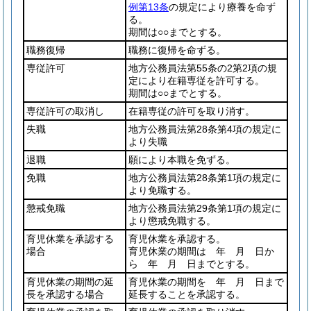
例第13条
の規定により療養を命ず
る。
期間は○○までとする。
職務復帰
職務に復帰を命ずる。
専従許可
地方公務員法第55条の2第2項の規
定により在籍専従を許可する。
期間は○○までとする。
専従許可の取消し
在籍専従の許可を取り消す。
失職
地方公務員法第28条第4項の規定に
より失職
退職
願により本職を免ずる。
免職
地方公務員法第28条第1項の規定に
より免職する。
懲戒免職
地方公務員法第29条第1項の規定に
より懲戒免職する。
育児休業を承認する
育児休業を承認する。
場合
育児休業の期間は 年 月 日か
ら 年 月 日までとする。
育児休業の期間の延
育児休業の期間を 年 月 日まで
長を承認する場合
延長することを承認する。