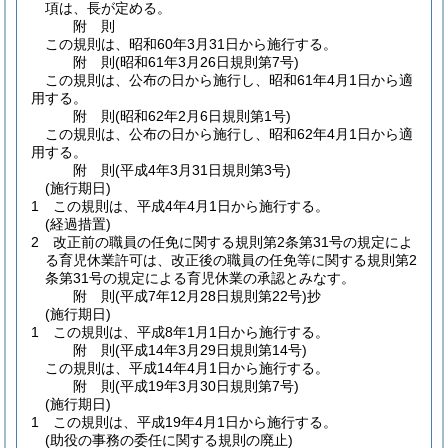
項は、長が定める。
附
則
この規則は、昭和60年3月31日から施行する。
附
則
(昭和61年3月26日
規則第7号)
この規則は、公布の日から施行し、昭和61年4月1日から適
用する。
附
則
(昭和62年2月6日
規則第1号)
この規則は、公布の日から施行し、昭和62年4月1日から適
用する。
附
則
(平成4年3月31日
規則第3号)
(施行期日)
1
この規則は、平成4年4月1日から施行する。
(経過措置)
2
改正前の職員の任免に関する規則第2条第31号の規定によ
る育児休業許可は、改正後の職員の任免等に関する規則第2
条第31号の規定による育児休業の承認とみなす。
附
則
(平成7年12月28日
規則第22号)
抄
(施行期日)
1
この規則は、平成8年1月1日から施行する。
附
則
(平成14年3月29日
規則第14号)
この規則は、平成14年4月1日から施行する。
附
則
(平成19年3月30日
規則第7号)
(施行期日)
1
この規則は、平成19年4月1日から施行する。
(助役の事務の委任に関する規則の廃止)