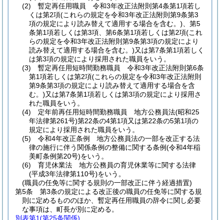
(2)
暫定再任用職員 令和3年改正法附則第4条第1項若し
くは第2項
(これらの規定を令和3年改正法附則第9条第3
項の規定により読み替えて適用する場合を含む。)
、第5
条第1項若しくは第3項、第6条第1項若しくは第2項
(これ
らの規定を令和3年改正法附則第9条第3項の規定により
読み替えて適用する場合を含む。)
又は第7条第1項若しく
は第3項の規定により採用された職員をいう。
(3)
暫定再任用短時間勤務職員 令和3年改正法附則第6条
第1項若しくは第2項
(これらの規定を令和3年改正法附則
第9条第3項の規定により読み替えて適用する場合を含
む。)
又は第7条第1項若しくは第3項の規定により採用さ
れた職員をいう。
(4)
定年前再任用短時間勤務職員 地方公務員法
(昭和25
年法律第261号)
第22条の4第1項又は第22条の5第1項の
規定により採用された職員をいう。
(5)
令和4年改正条例 地方公務員法の一部を改正する法
律の施行に伴う関係条例の整備に関する条例
(令和4年稲
美町条例第20号)
をいう。
(6)
育児休業法 地方公務員の育児休業等に関する法律
(平成3年法律第110号)
をいう。
(職員の任免等に関する規則の一部改正に伴う経過措置)
第5条
第3条の規定による改正後の職員の任免等に関する規
則に定めるもののほか、暫定再任用職員の辞令に関し必要
な事項は、町長が別に定める。
別表第1
(第25条関係)