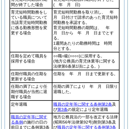
間が終了した場合
( 年 月 日)
育児短時間勤務をし
育児短時間勤務を取り消し、 年
ている職員について
月 日付けで請求のあった育児短時
当該育児短時間勤務
間勤務を承認する。
に係る勤務形態を変
育児短時間勤務の期間は、 年
更する場合
月 日から 年 月 日までとす
る。
1週間あたりの勤務時間は 時間
分とする。
任期を定めて職員を
○○職○級
(○○○○)
に採用する。
採用する場合
(地方公務員の育児休業等に関する
法律第6条第1項による。)
任期付職員の任期を
任期を 年 月 日まで更新する。
更新する場合
任期の満了により任
任期の満了により 年 月 日限り
期付職員が当然に退
退職した。
職する場合
定年退職
職員の定年等に関する条例第2条
及
び
第3条
の規定により定年退職
職員の定年等に関す
地方公務員法の一部を改正する法律
る条例
の施行の日の
(昭和56年法律第92号)
附則第3条及
前日までに条例第3条
び
職員の定年等に関する条例第3条