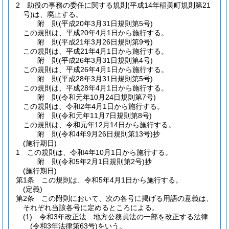
2
助役の事務の委任に関する規則
(平成14年稲美町規則第21
号)
は、廃止する。
附
則
(平成20年3月31日
規則第5号)
この規則は、平成20年4月1日から施行する。
附
則
(平成21年3月26日
規則第9号)
この規則は、平成21年4月1日から施行する。
附
則
(平成26年3月31日
規則第4号)
この規則は、平成26年4月1日から施行する。
附
則
(平成28年3月31日
規則第5号)
この規則は、平成28年4月1日から施行する。
附
則
(令和元年10月24日
規則第7号)
この規則は、令和2年4月1日から施行する。
附
則
(令和元年11月7日
規則第8号)
この規則は、令和元年12月14日から施行する。
附
則
(令和4年9月26日
規則第13号)
抄
(施行期日)
1
この規則は、令和4年10月1日から施行する。
附
則
(令和5年2月1日
規則第2号)
抄
(施行期日)
第1条
この規則は、令和5年4月1日から施行する。
(定義)
第2条
この附則において、次の各号に掲げる用語の意義は、
それぞれ当該各号に定めるところによる。
(1)
令和3年改正法 地方公務員法の一部を改正する法律
(令和3年法律第63号)
をいう。