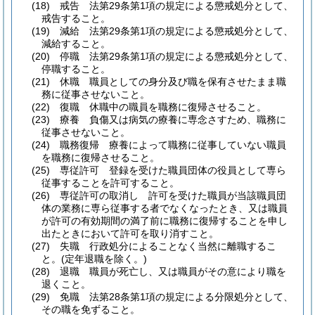
(18)
戒告 法第29条第1項の規定による懲戒処分として、
戒告すること。
(19)
減給 法第29条第1項の規定による懲戒処分として、
減給すること。
(20)
停職 法第29条第1項の規定による懲戒処分として、
停職すること。
(21)
休職 職員としての身分及び職を保有させたまま職
務に従事させないこと。
(22)
復職 休職中の職員を職務に復帰させること。
(23)
療養 負傷又は病気の療養に専念さすため、職務に
従事させないこと。
(24)
職務復帰 療養によって職務に従事していない職員
を職務に復帰させること。
(25)
専従許可 登録を受けた職員団体の役員として専ら
従事することを許可すること。
(26)
専従許可の取消し 許可を受けた職員が当該職員団
体の業務に専ら従事する者でなくなったとき、又は職員
が許可の有効期間の満了前に職務に復帰することを申し
出たときにおいて許可を取り消すこと。
(27)
失職 行政処分によることなく当然に離職するこ
と。
(定年退職を除く。)
(28)
退職 職員が死亡し、又は職員がその意により職を
退くこと。
(29)
免職 法第28条第1項の規定による分限処分として、
その職を免ずること。