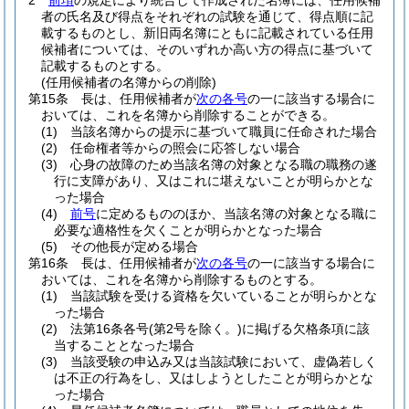
2
前項
の規定により統合して作成された名簿には、任用候補
者の氏名及び得点をそれぞれの試験を通じて、得点順に記
載するものとし、新旧両名簿にともに記載されている任用
候補者については、そのいずれか高い方の得点に基づいて
記載するものとする。
(任用候補者の名簿からの削除)
第15条
長は、任用候補者が
次の各号
の一に該当する場合に
おいては、これを名簿から削除することができる。
(1)
当該名簿からの提示に基づいて職員に任命された場合
(2)
任命権者等からの照会に応答しない場合
(3)
心身の故障のため当該名簿の対象となる職の職務の遂
行に支障があり、又はこれに堪えないことが明らかとな
った場合
(4)
前号
に定めるもののほか、当該名簿の対象となる職に
必要な適格性を欠くことが明らかとなった場合
(5)
その他長が定める場合
第16条
長は、任用候補者が
次の各号
の一に該当する場合に
おいては、これを名簿から削除するものとする。
(1)
当該試験を受ける資格を欠いていることが明らかとな
った場合
(2)
法第16条各号
(第2号を除く。)
に掲げる欠格条項に該
当することとなった場合
(3)
当該受験の申込み又は当該試験において、虚偽若しく
は不正の行為をし、又はしようとしたことが明らかとな
った場合