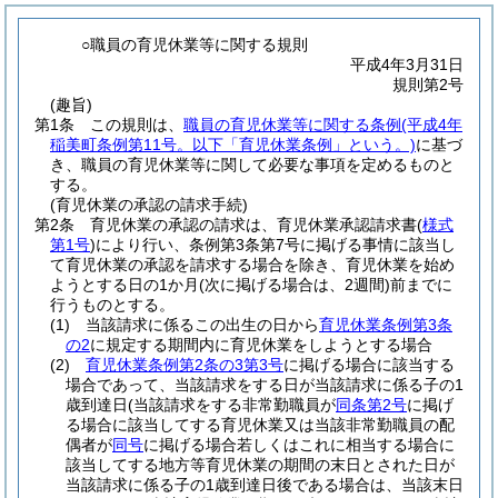
○職員の育児休業等に関する規則
平成4年3月31日
規則第2号
(趣旨)
第1条
この規則は、
職員の育児休業等に関する条例
(平成4年
稲美町条例第11号。以下「育児休業条例」という。)
に基づ
き、職員の育児休業等に関して必要な事項を定めるものと
する。
(育児休業の承認の請求手続)
第2条
育児休業の承認の請求は、育児休業承認請求書
(
様式
第1号
)
により行い、条例第3条第7号に掲げる事情に該当し
て育児休業の承認を請求する場合を除き、育児休業を始め
ようとする日の1か月
(次に掲げる場合は、2週間)
前までに
行うものとする。
(1)
当該請求に係るこの出生の日から
育児休業条例第3条
の2
に規定する期間内に育児休業をしようとする場合
(2)
育児休業条例第2条の3第3号
に掲げる場合に該当する
場合であって、当該請求をする日が当該請求に係る子の1
歳到達日
(当該請求をする非常勤職員が
同条第2号
に掲げ
る場合に該当してする育児休業又は当該非常勤職員の配
偶者が
同号
に掲げる場合若しくはこれに相当する場合に
該当してする地方等育児休業の期間の末日とされた日が
当該請求に係る子の1歳到達日後である場合は、当該末日