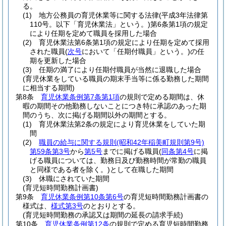
る。
(1)
地方公務員の育児休業等に関する法律
(平成3年法律第
110号。以下「育児休業法」という。)
第6条第1項の規定
により任期を定めて職員を採用した場合
(2)
育児休業法第6条第1項の規定により任期を定めて採用
された職員
(
次号
において「任期付職員」という。)
の任
期を更新した場合
(3)
任期の満了により任期付職員が当然に退職した場合
(育児休業をしている職員の期末手当等に係る勤務した期間
に相当する期間)
第8条
育児休業条例第7条第1項
の規則で定める期間は、休
暇の期間その他勤務しないことにつき特に承認のあった期
間のうち、次に掲げる期間以外の期間とする。
(1)
育児休業法第2条の規定により育児休業をしていた期
間
(2)
職員の給与に関する規則
(昭和42年稲美町規則第9号)
第59条第3号
から
第5号
までに掲げる職員
(
同条第4号
に掲
げる職員については、勤務日及び勤務時間が常勤の職員
と同様である者を除く。)
として在職した期間
(3)
休職にされていた期間
(育児短時間勤務計画書)
第9条
育児休業条例第10条第6号
の育児短時間勤務計画書の
様式は、
様式第3号
のとおりとする。
(育児短時間勤務の承認又は期間の延長の請求手続)
第10条
育児休業条例第12条
の規則で定める育児短時間勤務