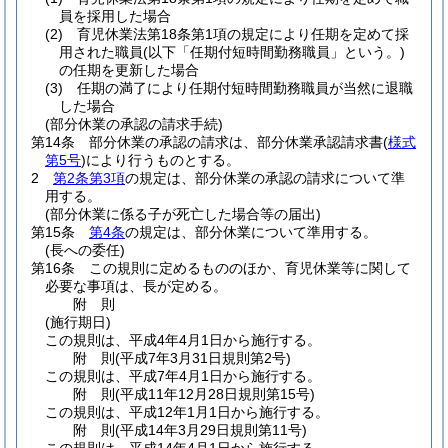
員を採用した場合
(2)
育児休業法第18条第1項の規定により任期を定めて採
用された職員
(以下「任期付短時間勤務職員」という。)
の任期を更新した場合
(3)
任期の満了により任期付短時間勤務職員が当然に退職
した場合
(部分休業の承認の請求手続)
第14条
部分休業の承認の請求は、部分休業承認請求書
(
様式
第5号
)
により行うものとする。
2
第2条第3項
の規定は、部分休業の承認の請求について準
用する。
(部分休業に係る子が死亡した場合等の届出)
第15条
第4条
の規定は、部分休業について準用する。
(長への委任)
第16条
この規則に定めるもののほか、育児休業等に関して
必要な事項は、長が定める。
附
則
(施行期日)
この規則は、平成4年4月1日から施行する。
附
則
(平成7年3月31日
規則第2号)
この規則は、平成7年4月1日から施行する。
附
則
(平成11年12月28日
規則第15号)
この規則は、平成12年1月1日から施行する。
附
則
(平成14年3月29日
規則第11号)