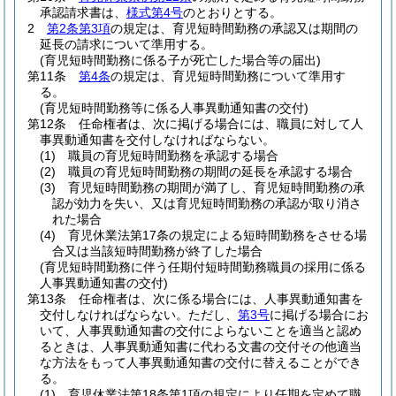
承認請求書は、
様式第4号
のとおりとする。
2
第2条第3項
の規定は、育児短時間勤務の承認又は期間の
延長の請求について準用する。
(育児短時間勤務に係る子が死亡した場合等の届出)
第11条
第4条
の規定は、育児短時間勤務について準用す
る。
(育児短時間勤務等に係る人事異動通知書の交付)
第12条
任命権者は、次に掲げる場合には、職員に対して人
事異動通知書を交付しなければならない。
(1)
職員の育児短時間勤務を承認する場合
(2)
職員の育児短時間勤務の期間の延長を承認する場合
(3)
育児短時間勤務の期間が満了し、育児短時間勤務の承
認が効力を失い、又は育児短時間勤務の承認が取り消さ
れた場合
(4)
育児休業法第17条の規定による短時間勤務をさせる場
合又は当該短時間勤務が終了した場合
(育児短時間勤務に伴う任期付短時間勤務職員の採用に係る
人事異動通知書の交付)
第13条
任命権者は、次に係る場合には、人事異動通知書を
交付しなければならない。
ただし、
第3号
に掲げる場合にお
いて、人事異動通知書の交付によらないことを適当と認め
るときは、人事異動通知書に代わる文書の交付その他適当
な方法をもって人事異動通知書の交付に替えることができ
る。
(1)
育児休業法第18条第1項の規定により任期を定めて職