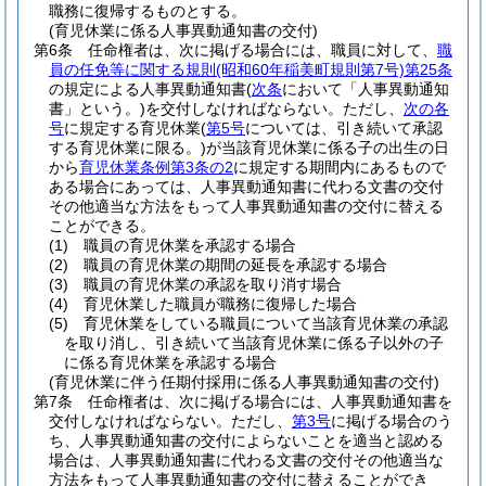
職務に復帰するものとする。
(育児休業に係る人事異動通知書の交付)
第6条
任命権者は、次に掲げる場合には、職員に対して、
職
員の任免等に関する規則
(昭和60年稲美町規則第7号)
第25条
の規定による人事異動通知書
(
次条
において「人事異動通知
書」という。)
を交付しなければならない。
ただし、
次の各
号
に規定する育児休業
(
第5号
については、引き続いて承認
する育児休業に限る。)
が当該育児休業に係る子の出生の日
から
育児休業条例第3条の2
に規定する期間内にあるもので
ある場合にあっては、人事異動通知書に代わる文書の交付
その他適当な方法をもって人事異動通知書の交付に替える
ことができる。
(1)
職員の育児休業を承認する場合
(2)
職員の育児休業の期間の延長を承認する場合
(3)
職員の育児休業の承認を取り消す場合
(4)
育児休業した職員が職務に復帰した場合
(5)
育児休業をしている職員について当該育児休業の承認
を取り消し、引き続いて当該育児休業に係る子以外の子
に係る育児休業を承認する場合
(育児休業に伴う任期付採用に係る人事異動通知書の交付)
第7条
任命権者は、次に掲げる場合には、人事異動通知書を
交付しなければならない。
ただし、
第3号
に掲げる場合のう
ち、人事異動通知書の交付によらないことを適当と認める
場合は、人事異動通知書に代わる文書の交付その他適当な
方法をもって人事異動通知書の交付に替えることができ