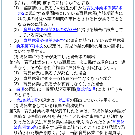
場合は、2週間)
前までに行うものとする。
(1)
当該請求に係る子の出生の日から
育児休業条例第3条
の2
に規定する期間内にしている育児休業
(当該期間内に
延長後の育児休業の期間の末日とされる日があることと
なるものに限る。)
(2)
育児休業条例第2条の3第3号
に掲げる場合に該当して
している育児休業
(3)
育児休業条例第2条の4
の規定に該当している育児休業
2
前条第3項本文
の規定は、育児休業の期間の延長の請求に
ついて準用する。
(育児休業に係る子が死亡した場合等の届出)
第4条
育児休業をしている職員は、次に掲げる場合には、遅
滞なく、その旨を任命権者に届け出なければならない。
(1)
育児休業に係る子が死亡した場合
(2)
育児休業に係る子が職員の子でなくなった場合
(3)
育児休業に係る子を養育しなくなった場合
2
前項
の届出は、養育状況変更届
(
様式第2号
)
により行うも
のとする。
3
第2条第3項
の規定は、
第1項
の届出について準用する。
(育児休業をしている職員の職務復帰)
第5条
育児休業の期間が満了したときは、育児休業の承認が
休職又は停職の処分を受けたこと以外の事由により効力を
失ったとき又は育児休業の承認が取り消されたとき
(
育児休
業条例第5条
に規定する事由に該当したことにより承認が取
り消された場合を除く。)
は、当該育児休業に係る職員は、