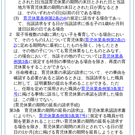
とされた日
(当該育児休業の期間の末日とされた日と当該
地方等育児休業の期間の末日とされた日が異なるとき
は、そのいずれかの日)
)
以前の日である場合
(3)
育児休業条例第2条の4
の規定に該当する場合であっ
て、当該請求をする日が当該請求に係る子の1歳6か月到
達日以前の日である場合
2
双子等複数の3歳に満たない子を養育している場合におい
て、そのうちの1人について育児休業
(
育児休業条例第2条の
2
に定める期間内に最初にしたものを除く。)
をしたとき
は、その他の子についても育児休業をしたものとみなす。
この場合において、当該その他の子については
育児休業条
例第3条
に規定する特別の事情がある場合を除き、再度の育
児休業をすることができない。
3
任命権者は、育児休業の承認の請求について、その事由を
確認する必要があると認めるときは、当該請求をした職員
に対して、証明書類の提出を求めることができる。
ただ
し、任期を定めて採用された職員が
育児休業条例第3条第7
号
に掲げる事情に該当して育児休業の承認を請求した場合
は、この限りでない。
(育児休業の期間の延長の請求手続)
第3条
育児休業の期間の延長の請求は、育児休業承認請求書
により行い、
育児休業条例第3条第7号
に規定する職員が任
期を更新されることに伴い育児休業の期間の延長を請求す
る場合を除き、育児休業の期間の末日とされている日の翌
日の1か月
(次に掲げる育児休業の期間を延長しようとする