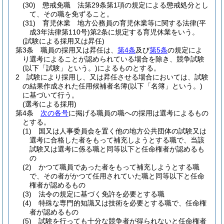
(30)
懲戒免職 法第29条第1項の規定による懲戒処分とし
て、その職を免ずること。
(31)
育児休業 地方公務員の育児休業等に関する法律
(平
成3年法律第110号)
第2条に規定する育児休業をいう。
(試験による採用又は昇任)
第3条
職員の採用又は昇任は、
第4条
及び
第5条
の規定によ
り選考によることが認められている場合を除き、競争試験
(以下「試験」という。)
によるものとする。
2
試験により採用し、又は昇任させる場合においては、試験
の結果作成された任用候補者名簿
(以下「名簿」という。)
に基づいて行う。
(選考による採用)
第4条
次の各号
に掲げる職員の職への採用は選考によるもの
とする。
(1)
国又は人事委員会を置く他の地方公共団体の試験又は
選考に合格した者をもって補充しようとする職で、当該
試験又は選考に係る職と同等以下と任命権者が認めるも
の
(2)
かつて職員であった者をもって補充しようとする職
で、その者がかつて任用されていた職と同等以下と任命
権者が認めるもの
(3)
法令の規定に基づく免許を必要とする職
(4)
特殊な専門的知識又は技術を必要とする職で、任命権
者が認めるもの
(5)
試験を行っても十分な競争者が得られないと任命権者