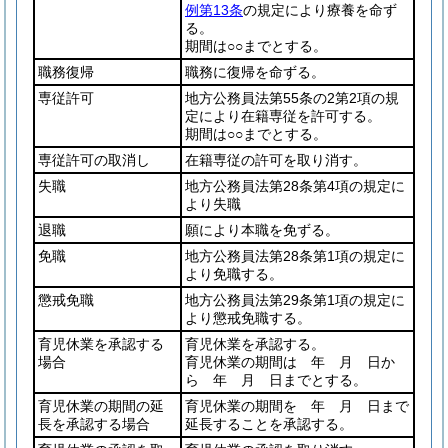
例第13条
の規定により療養を命ず
る。
期間は○○までとする。
職務復帰
職務に復帰を命ずる。
専従許可
地方公務員法第55条の2第2項の規
定により在籍専従を許可する。
期間は○○までとする。
専従許可の取消し
在籍専従の許可を取り消す。
失職
地方公務員法第28条第4項の規定に
より失職
退職
願により本職を免ずる。
免職
地方公務員法第28条第1項の規定に
より免職する。
懲戒免職
地方公務員法第29条第1項の規定に
より懲戒免職する。
育児休業を承認する
育児休業を承認する。
場合
育児休業の期間は 年 月 日か
ら 年 月 日までとする。
育児休業の期間の延
育児休業の期間を 年 月 日まで
長を承認する場合
延長することを承認する。