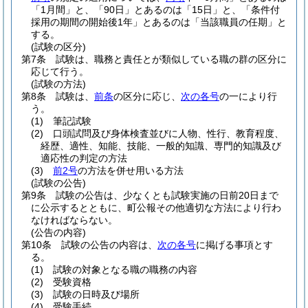
「1月間」と、「90日」とあるのは「15日」と、「条件付
採用の期間の開始後1年」とあるのは「当該職員の任期」と
する。
(試験の区分)
第7条
試験は、職務と責任とが類似している職の群の区分に
応じて行う。
(試験の方法)
第8条
試験は、
前条
の区分に応じ、
次の各号
の一により行
う。
(1)
筆記試験
(2)
口頭試問及び身体検査並びに人物、性行、教育程度、
経歴、適性、知能、技能、一般的知識、専門的知識及び
適応性の判定の方法
(3)
前2号
の方法を併せ用いる方法
(試験の公告)
第9条
試験の公告は、少なくとも試験実施の日前20日まで
に公示するとともに、町公報その他適切な方法により行わ
なければならない。
(公告の内容)
第10条
試験の公告の内容は、
次の各号
に掲げる事項とす
る。
(1)
試験の対象となる職の職務の内容
(2)
受験資格
(3)
試験の日時及び場所
(4)
受験手続