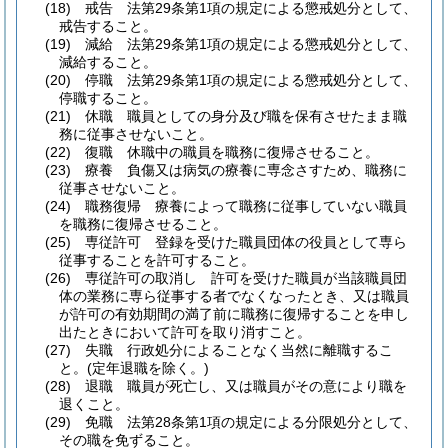
(18)
戒告 法第29条第1項の規定による懲戒処分として、
戒告すること。
(19)
減給 法第29条第1項の規定による懲戒処分として、
減給すること。
(20)
停職 法第29条第1項の規定による懲戒処分として、
停職すること。
(21)
休職 職員としての身分及び職を保有させたまま職
務に従事させないこと。
(22)
復職 休職中の職員を職務に復帰させること。
(23)
療養 負傷又は病気の療養に専念さすため、職務に
従事させないこと。
(24)
職務復帰 療養によって職務に従事していない職員
を職務に復帰させること。
(25)
専従許可 登録を受けた職員団体の役員として専ら
従事することを許可すること。
(26)
専従許可の取消し 許可を受けた職員が当該職員団
体の業務に専ら従事する者でなくなったとき、又は職員
が許可の有効期間の満了前に職務に復帰することを申し
出たときにおいて許可を取り消すこと。
(27)
失職 行政処分によることなく当然に離職するこ
と。
(定年退職を除く。)
(28)
退職 職員が死亡し、又は職員がその意により職を
退くこと。
(29)
免職 法第28条第1項の規定による分限処分として、
その職を免ずること。