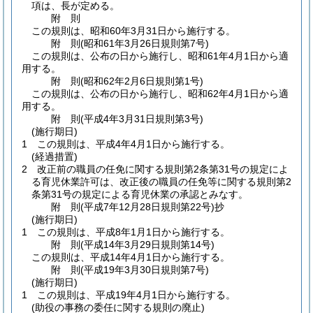
項は、長が定める。
附
則
この規則は、昭和60年3月31日から施行する。
附
則
(昭和61年3月26日
規則第7号)
この規則は、公布の日から施行し、昭和61年4月1日から適
用する。
附
則
(昭和62年2月6日
規則第1号)
この規則は、公布の日から施行し、昭和62年4月1日から適
用する。
附
則
(平成4年3月31日
規則第3号)
(施行期日)
1
この規則は、平成4年4月1日から施行する。
(経過措置)
2
改正前の職員の任免に関する規則第2条第31号の規定によ
る育児休業許可は、改正後の職員の任免等に関する規則第2
条第31号の規定による育児休業の承認とみなす。
附
則
(平成7年12月28日
規則第22号)
抄
(施行期日)
1
この規則は、平成8年1月1日から施行する。
附
則
(平成14年3月29日
規則第14号)
この規則は、平成14年4月1日から施行する。
附
則
(平成19年3月30日
規則第7号)
(施行期日)
1
この規則は、平成19年4月1日から施行する。
(助役の事務の委任に関する規則の廃止)