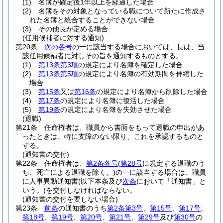
(1)
名簿が確定後1年以上を経過した場合
(2)
名簿をその対象となっている職について新たに作成さ
れた名簿と統合することができない場合
(3)
その他長が定める場合
(任用候補者に対する通知)
第20条
次の各号
の一に該当する場合においては、長は、当
該任用候補者に対しその旨を通知するものとする。
(1)
第13条第3項
の規定により名簿を確定した場合
(2)
第13条第5項
の規定により名簿の有効期間を伸縮した
場合
(3)
第15条
又は
第16条
の規定により名簿から削除した場合
(4)
第17条
の規定により名簿に復活した場合
(5)
第19条
の規定により名簿を失効させた場合
(退職)
第21条
任命権者は、職員から書面をもって退職の申出があ
ったときは、特に支障のない限り、これを承認するものと
する。
(通知書の交付)
第22条
任命権者は、
第2条各号
(
第28号
に規定する退職のう
ち、死亡による退職を除く。)
の一に該当する場合は、職員
に人事異動通知書
(以下本条及び
次条
において「通知書」と
いう。)
を交付しなければならない。
(通知書の交付を要しない場合)
第23条
前条
の通知書のうち
第2条第3号
、
第15号
、
第17号
、
第18号
、
第19号
、
第20号
、
第21号
、
第29号
及び
第30号
の