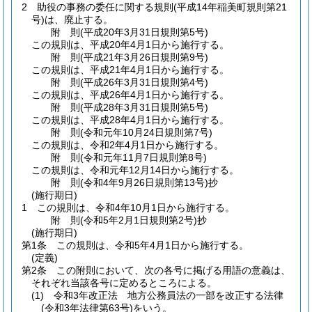
2
助役の事務の委任に関する規則
(平成14年稲美町規則第21
号)
は、廃止する。
附
則
(平成20年3月31日
規則第5号)
この規則は、平成20年4月1日から施行する。
附
則
(平成21年3月26日
規則第9号)
この規則は、平成21年4月1日から施行する。
附
則
(平成26年3月31日
規則第4号)
この規則は、平成26年4月1日から施行する。
附
則
(平成28年3月31日
規則第5号)
この規則は、平成28年4月1日から施行する。
附
則
(令和元年10月24日
規則第7号)
この規則は、令和2年4月1日から施行する。
附
則
(令和元年11月7日
規則第8号)
この規則は、令和元年12月14日から施行する。
附
則
(令和4年9月26日
規則第13号)
抄
(施行期日)
1
この規則は、令和4年10月1日から施行する。
附
則
(令和5年2月1日
規則第2号)
抄
(施行期日)
第1条
この規則は、令和5年4月1日から施行する。
(定義)
第2条
この附則において、次の各号に掲げる用語の意義は、
それぞれ当該各号に定めるところによる。
(1)
令和3年改正法 地方公務員法の一部を改正する法律
(令和3年法律第63号)
をいう。