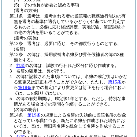
(5)
その他長が必要と認める事項
(選考の方法)
第11条
選考は、選考される者の当該職の職務遂行能力の有
無を選考の基準に適合しているかどうかに基づいて判定す
るものとし、必要に応じ経歴評定、実地試験、筆記試験そ
の他の方法を用いることができる。
(選考の実施)
第12条
選考は、必要に応じ、その都度行うものとする。
(名簿)
第13条
名簿は、採用候補者名簿及び昇任候補者名簿の2種
類とする。
2
前項
の名簿は、試験の行われた区分に応じ作成する。
3
名簿の確定は、長が行う。
4
名簿に記載された事項については、名簿の確定後はいかな
る変更又は訂正も行うことができない。
ただし、
第15条
か
ら
第18条
までの規定により変更又は訂正を行う場合におい
ては、この限りではない。
5
名簿の有効期間は、確定後1年とする。
ただし、特別な事
情がある場合はその期間を伸縮することができる。
(名簿の統合)
第14条
第19条
の規定による名簿の失効前に当該名簿の対象
となっている職につき、新たに名簿が作成された場合にお
いては、長は、新旧両名簿を統合して名簿を作成すること
ができる。