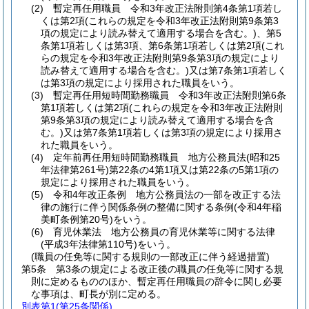
(2)
暫定再任用職員 令和3年改正法附則第4条第1項若し
くは第2項
(これらの規定を令和3年改正法附則第9条第3
項の規定により読み替えて適用する場合を含む。)
、第5
条第1項若しくは第3項、第6条第1項若しくは第2項
(これ
らの規定を令和3年改正法附則第9条第3項の規定により
読み替えて適用する場合を含む。)
又は第7条第1項若しく
は第3項の規定により採用された職員をいう。
(3)
暫定再任用短時間勤務職員 令和3年改正法附則第6条
第1項若しくは第2項
(これらの規定を令和3年改正法附則
第9条第3項の規定により読み替えて適用する場合を含
む。)
又は第7条第1項若しくは第3項の規定により採用さ
れた職員をいう。
(4)
定年前再任用短時間勤務職員 地方公務員法
(昭和25
年法律第261号)
第22条の4第1項又は第22条の5第1項の
規定により採用された職員をいう。
(5)
令和4年改正条例 地方公務員法の一部を改正する法
律の施行に伴う関係条例の整備に関する条例
(令和4年稲
美町条例第20号)
をいう。
(6)
育児休業法 地方公務員の育児休業等に関する法律
(平成3年法律第110号)
をいう。
(職員の任免等に関する規則の一部改正に伴う経過措置)
第5条
第3条の規定による改正後の職員の任免等に関する規
則に定めるもののほか、暫定再任用職員の辞令に関し必要
な事項は、町長が別に定める。
別表第1
(第25条関係)