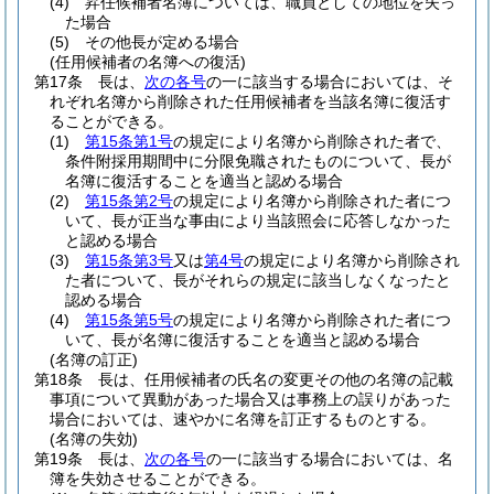
(4)
昇任候補者名簿については、職員としての地位を失っ
た場合
(5)
その他長が定める場合
(任用候補者の名簿への復活)
第17条
長は、
次の各号
の一に該当する場合においては、そ
れぞれ名簿から削除された任用候補者を当該名簿に復活す
ることができる。
(1)
第15条第1号
の規定により名簿から削除された者で、
条件附採用期間中に分限免職されたものについて、長が
名簿に復活することを適当と認める場合
(2)
第15条第2号
の規定により名簿から削除された者につ
いて、長が正当な事由により当該照会に応答しなかった
と認める場合
(3)
第15条第3号
又は
第4号
の規定により名簿から削除され
た者について、長がそれらの規定に該当しなくなったと
認める場合
(4)
第15条第5号
の規定により名簿から削除された者につ
いて、長が名簿に復活することを適当と認める場合
(名簿の訂正)
第18条
長は、任用候補者の氏名の変更その他の名簿の記載
事項について異動があった場合又は事務上の誤りがあった
場合においては、速やかに名簿を訂正するものとする。
(名簿の失効)
第19条
長は、
次の各号
の一に該当する場合においては、名
簿を失効させることができる。