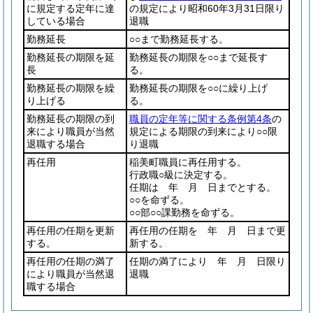
に規定する定年に達
の規定により昭和60年3月31日限り
している場合
退職
勤務延長
○○まで勤務延長する。
勤務延長の期限を延
勤務延長の期限を○○まで延長す
長
る。
勤務延長の期限を繰
勤務延長の期限を○○に繰り上げ
り上げる
る。
勤務延長の期限の到
職員の定年等に関する条例第4条
の
来により職員が当然
規定による期限の到来により○○限
退職する場合
り退職
再任用
稲美町職員に再任用する。
行政職○級に決定する。
任期は 年 月 日までとする。
○○を命ずる。
○○部○○課勤務を命ずる。
再任用の任期を更新
再任用の任期を 年 月 日まで更
する。
新する。
再任用の任期の満了
任期の満了により 年 月 日限り
により職員が当然退
退職
職する場合