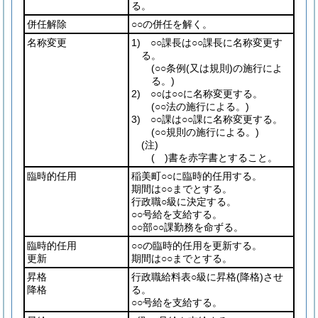
る。
併任解除
○○の併任を解く。
名称変更
1) ○○課長は○○課長に名称変更す
る。
(○○条例
(又は規則)
の施行によ
る。)
2) ○○は○○に名称変更する。
(○○法の施行による。)
3) ○○課は○○課に名称変更する。
(○○規則の施行による。)
(注)
( )
書を赤字書とすること。
臨時的任用
稲美町○○に臨時的任用する。
期間は○○までとする。
行政職○級に決定する。
○○号給を支給する。
○○部○○課勤務を命ずる。
臨時的任用
○○の臨時的任用を更新する。
更新
期間は○○までとする。
昇格
行政職給料表○級に昇格
(降格)
させ
降格
る。
○○号給を支給する。