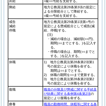
昇給
○級○○号給を支給する。
降給
地方公務員法第28条第3項の規定に
よる分限処分として降給する。
○級○○号給を支給する。
戒告
地方公務員法第29条第1項第○号の
減給
規定による懲戒処分として戒告
(減
停職
給、停職)
する。
(注)
・減給の場合は、減給額
(○○円)
、
期間
(○○までとする。)
を記入す
る。
・停職の場合は、期間
(○○までと
する。)
を記入する。
休職
1) 地方公務員法第28条第2項第1
号の規定により休職を命ずる。
期間は○○までとする。
2) 休職の期間を○○まで更新する。
3) 地方公務員法第28条第2項第2
号の規定により休職を命ずる。
復職
職員の分限及び懲戒に関する手続及
び効果に関する条例第4条第2項
の
規定により復職を命ずる。
療養
職員の勤務時間、休暇等に関する条