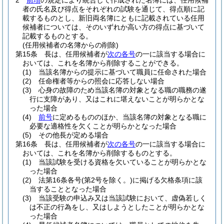
2
前項
の規定により統合して作成された名簿には、任用候補
者の氏名及び得点をそれぞれの試験を通じて、得点順に記
載するものとし、新旧両名簿にともに記載されている任用
候補者については、そのいずれか高い方の得点に基づいて
記載するものとする。
(任用候補者の名簿からの削除)
第15条
長は、任用候補者が
次の各号
の一に該当する場合に
おいては、これを名簿から削除することができる。
(1)
当該名簿からの提示に基づいて職員に任命された場合
(2)
任命権者等からの照会に応答しない場合
(3)
心身の故障のため当該名簿の対象となる職の職務の遂
行に支障があり、又はこれに堪えないことが明らかとな
った場合
(4)
前号
に定めるもののほか、当該名簿の対象となる職に
必要な適格性を欠くことが明らかとなった場合
(5)
その他長が定める場合
第16条
長は、任用候補者が
次の各号
の一に該当する場合に
おいては、これを名簿から削除するものとする。
(1)
当該試験を受ける資格を欠いていることが明らかとな
った場合
(2)
法第16条各号
(第2号を除く。)
に掲げる欠格条項に該
当することとなった場合
(3)
当該受験の申込み又は当該試験において、虚偽若しく
は不正の行為をし、又はしようとしたことが明らかとな
った場合