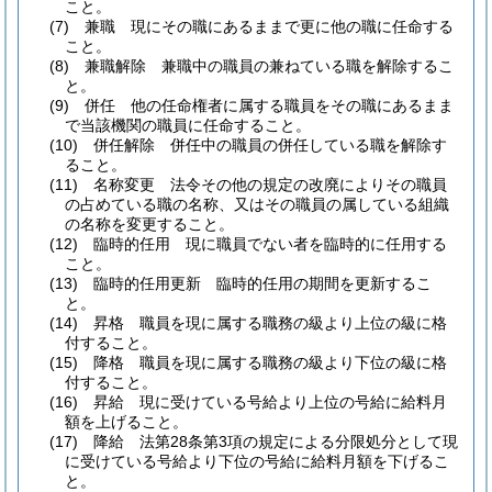
こと。
(7)
兼職 現にその職にあるままで更に他の職に任命する
こと。
(8)
兼職解除 兼職中の職員の兼ねている職を解除するこ
と。
(9)
併任 他の任命権者に属する職員をその職にあるまま
で当該機関の職員に任命すること。
(10)
併任解除 併任中の職員の併任している職を解除す
ること。
(11)
名称変更 法令その他の規定の改廃によりその職員
の占めている職の名称、又はその職員の属している組織
の名称を変更すること。
(12)
臨時的任用 現に職員でない者を臨時的に任用する
こと。
(13)
臨時的任用更新 臨時的任用の期間を更新するこ
と。
(14)
昇格 職員を現に属する職務の級より上位の級に格
付すること。
(15)
降格 職員を現に属する職務の級より下位の級に格
付すること。
(16)
昇給 現に受けている号給より上位の号給に給料月
額を上げること。
(17)
降給 法第28条第3項の規定による分限処分として現
に受けている号給より下位の号給に給料月額を下げるこ
と。