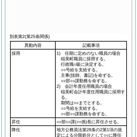
別表第2
(第25条関係)
異動内容
記載事項
採用
1) 任期に定めのない職員の場合
稲美町職員に採用する。
行政職○級に決定する。
○○号給を支給する。
主事
(技師、書記)
を命ずる。
○○部○○課勤務を命ずる。
2) 会計年度任用職員の場合
稲美町会計年度任用職員に採用す
る。
期間は○○までとする。
○○号給を支給する。
○○部○○課勤務を命ずる。
昇任
○○部○○課
(○○係)
長に昇任させる。
降任
地方公務員法第28条の2第1項の規
定による分限処分として○○に降任