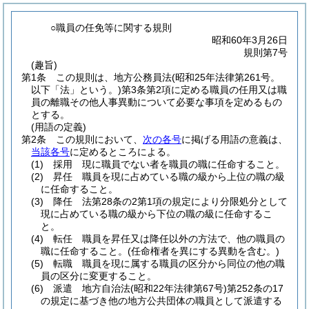
○職員の任免等に関する規則
昭和60年3月26日
規則第7号
(趣旨)
第1条
この規則は、地方公務員法
(昭和25年法律第261号。
以下「法」という。)
第3条第2項に定める職員の任用又は職
員の離職その他人事異動について必要な事項を定めるもの
とする。
(用語の定義)
第2条
この規則において、
次の各号
に掲げる用語の意義は、
当該各号
に定めるところによる。
(1)
採用 現に職員でない者を職員の職に任命すること。
(2)
昇任 職員を現に占めている職の級から上位の職の級
に任命すること。
(3)
降任 法第28条の2第1項の規定により分限処分として
現に占めている職の級から下位の職の級に任命するこ
と。
(4)
転任 職員を昇任又は降任以外の方法で、他の職員の
職に任命すること。
(任命権者を異にする異動を含む。)
(5)
転職 職員を現に属する職員の区分から同位の他の職
員の区分に変更すること。
(6)
派遣 地方自治法
(昭和22年法律第67号)
第252条の17
の規定に基づき他の地方公共団体の職員として派遣する