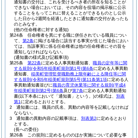
通知書の交付は、これを受けるべき者の所在を知ることが
できない場合においては、その内容を役場の掲示板に公示
することをもってこれに替えることができるものとし公示
した日から2週間を経過したときに通知書の交付があったも
のとみなす。
(他の任命権者に対する通知)
第24条
任命権者を異にする職に併任されている職員につい
て、
第2条
に掲げる場合に該当する事実が生じた場合におい
ては、当該事実に係る任命権者は他の任命権者にその旨を
通知しなければならない。
(通知書の様式及び記載事項)
第25条
第22条
に定める人事異動通知書、
職員の定年等に関
する規則
(令和5年稲美町規則第1号)
第6条
に定める人事異動
通知書、
稲美町管理監督職勤務上限年齢による降任等に関
する規則
(令和5年稲美町規則第5号)
第11条第1項
に定める人
事異動通知書並びに
職員の育児休業等に関する規則
(平成4
年稲美町規則第2号)
第6条
及び
第7条
に定める人事異動通知
書
(以下本条において「通知書」という。)
の様式は、
別表
第1
に定めるとおりとする。
2
通知書には、職員の氏名、異動の内容等を記載しなければ
ならない。
3
通知書の異動内容の記載事項は、
別表第2
に定めるとおり
とする。
(長への委任)
第26条
この規則に定めるもののほか実施について必要な事