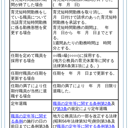
間が終了した場合
( 年 月 日)
育児短時間勤務をし
育児短時間勤務を取り消し、 年
ている職員について
月 日付けで請求のあった育児短時
当該育児短時間勤務
間勤務を承認する。
に係る勤務形態を変
育児短時間勤務の期間は、 年
更する場合
月 日から 年 月 日までとす
る。
1週間あたりの勤務時間は 時間
分とする。
任期を定めて職員を
○○職○級
(○○○○)
に採用する。
採用する場合
(地方公務員の育児休業等に関する
法律第6条第1項による。)
任期付職員の任期を
任期を 年 月 日まで更新する。
更新する場合
任期の満了により任
任期の満了により 年 月 日限り
期付職員が当然に退
退職した。
職する場合
定年退職
職員の定年等に関する条例第2条
及
び
第3条
の規定により定年退職
職員の定年等に関す
地方公務員法の一部を改正する法律
る条例
の施行の日の
(昭和56年法律第92号)
附則第3条及
前日までに条例第3条
び
職員の定年等に関する条例第3条