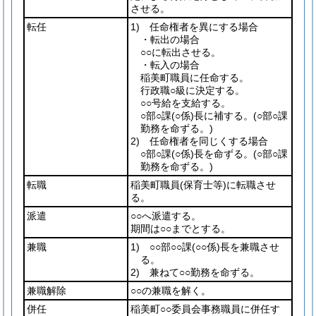
させる。
転任
1) 任命権者を異にする場合
・転出の場合
○○に転出させる。
・転入の場合
稲美町職員に任命する。
行政職○級に決定する。
○○号給を支給する。
○部○課
(○係)
長に補する。
(○部○課
勤務を命ずる。)
2) 任命権者を同じくする場合
○部○課
(○係)
長を命ずる。
(○部○課
勤務を命ずる。)
転職
稲美町職員
(保育士等)
に転職させ
る。
派遣
○○へ派遣する。
期間は○○までとする。
兼職
1) ○○部○○課
(○○係)
長を兼職させ
る。
2) 兼ねて○○勤務を命ずる。
兼職解除
○○の兼職を解く。
併任
稲美町○○委員会事務職員に併任す