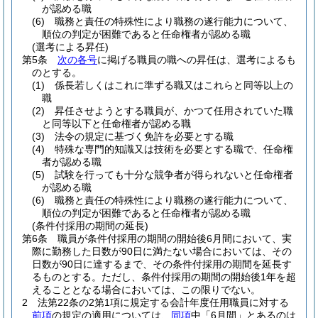
が認める職
(6)
職務と責任の特殊性により職務の遂行能力について、
順位の判定が困難であると任命権者が認める職
(選考による昇任)
第5条
次の各号
に掲げる職員の職への昇任は、選考によるも
のとする。
(1)
係長若しくはこれに準ずる職又はこれらと同等以上の
職
(2)
昇任させようとする職員が、かつて任用されていた職
と同等以下と任命権者が認める職
(3)
法令の規定に基づく免許を必要とする職
(4)
特殊な専門的知識又は技術を必要とする職で、任命権
者が認める職
(5)
試験を行っても十分な競争者が得られないと任命権者
が認める職
(6)
職務と責任の特殊性により職務の遂行能力について、
順位の判定が困難であると任命権者が認める職
(条件付採用の期間の延長)
第6条
職員が条件付採用の期間の開始後6月間において、実
際に勤務した日数が90日に満たない場合においては、その
日数が90日に達するまで、その条件付採用の期間を延長す
るものとする。
ただし、条件付採用の期間の開始後1年を超
えることとなる場合においては、この限りでない。
2
法第22条の2第1項に規定する会計年度任用職員に対する
前項
の規定の適用については、
同項
中「6月間」とあるのは