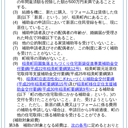
の年間返済額を控除した額が500万円未満であることと
する。
(3)
結婚を機に、新たに購入、リフォーム又は賃借した住
居
(以下「新居」という。)
が、稲美町内にあること。
(4)
補助金の申請日において新居に住民登録を有し、現に
居住していること。
(5)
補助申請者及びその配偶者の年齢が、婚姻届が受理さ
れた時点で39歳以下であること。
(6)
他の公的制度による家賃補助等を受けていないこと。
(7)
補助申請者及びその配偶者が、この制度に基づく補助
を受けたことがないこと。
(8)
町税等の滞納がないこと。
(9)
稲美町田園集落まちづくり住宅新築促進事業補助金交
付要綱
(平成22年稲美町要綱第12号)
、稲美町親元近居住
宅取得等支援補助金交付要綱
(平成25年稲美町要綱第3
号)
、
稲美町沿道活性化にぎわいづくり補助金交付要綱
(平成29年稲美町要綱第15号)
及び
稲美町移住定住支援補
助金交付要綱
(平成30年稲美町要綱第9号)
による補助金
(以下「町の他の住宅取得にかかる補助金」という。)
の
交付を受けたことがないこと。
また、受けようとしない
こと。
ただし、新居の購入費又はリフォームに係る費用
の補助を申請しない場合は、申請日から1年経過後、町の
他の住宅取得に係る補助金を受けることができる。
(補助対象経費)
第3条
補助の対象となる経費は、
次の各号
に定めるとおりと