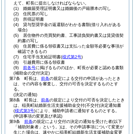
えて、町長に提出しなければならない。
(1)
婚姻届受理証明書又は婚姻後の戸籍謄本の写し
(2)
住民票の写し
(3)
所得証明書
(4)
貸与型奨学金の返還額がわかる書類
(借り入れがある
場合)
(5)
居住物件の売買契約書、工事請負契約書又は賃貸借契
約書の写し
(6)
住居費に係る領収書又は支払った金額等必要な事項が
確認できるもの
(7)
住宅手当支給証明書
(
様式第2号
)
(8)
引越費用に係る領収書
(9)
前各号
に掲げるもののほか、町長が必要と認める書類
(補助金の交付決定)
第7条
町長は、
前条
の規定による交付の申請があったとき
は、その内容を審査し、交付の可否を決定するものとす
る。
(決定の通知)
第8条
町長は、
前条
の規定により交付の可否を決定したとき
は、稲美町結婚新生活支援補助金交付
(不交付)
決定通知書
(
様式第3号
)
により、補助申請者に通知するものとする。
(申請事項の変更及び承認)
第9条
前条
の規定により交付の決定の通知を受けた者
(以下
「補助対象者」という。)
は、その申請事項について変更が
生じた場合は、速やかに稲美町結婚新生活支援補助金変更