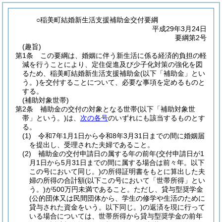
○稲美町結婚新生活支援補助金交付要綱
平成29年3月24日
要綱第2号
(趣旨)
第1条
この要綱は、婚姻に伴う新生活に係る経済的負担の軽
減を行うことにより、定住促進及び少子化対策の強化を図
るため、稲美町結婚新生活支援補助金
(以下「補助金」とい
う。)
を交付することについて、必要な事項を定めるものと
する。
(補助対象世帯)
第2条
補助金の交付の対象となる世帯
(以下「補助対象世
帯」という。)
は、
次の各号
のいずれにも該当するものとす
る。
(1)
令和7年1月1日から令和8年3月31日までの間に婚姻届
を提出し、受理された夫婦であること。
(2)
補助金の交付申請日の属する年の前年
(交付申請日が1
月1日から5月31日までの間に属する場合は前々年。以下
この号において同じ。)
の所得証明書をもとに算出した夫
婦の所得の合計額
(以下この号において「世帯所得」とい
う。)
が500万円未満であること。
ただし、貸与型奨学金
(公的団体又は民間団体から、学生の修学や生活のために
貸与された資金をいう。以下同じ。)
の返済を現に行って
いる場合については、世帯所得から貸与型奨学金の前年