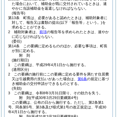
た場合において、補助金が既に交付されているときは、速
やかに当該補助金を返還しなければならない。
(報告等)
第13条
町長は、必要があると認めたときは、補助対象者に
対して、報告又は書類の提出
(以下「報告等」という。)
を
求めることができる。
2
補助対象者は、
前項
の報告等を求められたときは、速やか
に応じなければならない。
(委任)
第14条
この要綱に定めるもののほか、必要な事項は、町長
が別に定める。
附
則
(施行期日)
1
この要綱は、平成29年4月1日から施行する。
(適用区分)
2
この要綱の施行前にこの要綱に定める要件を満たす住居費
又は引越費用の支払いがあった場合は、
第6条
の規定に基づ
き補助金の交付申請ができるものとする。
(失効)
3
この要綱は、令和8年3月31日限り、その効力を失う。
附
則
(平成30年3月29日
要綱第4号)
この要綱は、公布の日から施行する。
ただし、第2条第1
号、同条第5号、第3条及び様式第1号の改正規定は、平成30
年4月1日から施行する。
附
則
(平成31年3月28日
要綱第8号)