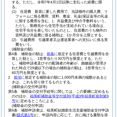
する。
ただし、令和7年4月1日以降に支払った経費に限
る。
(1)
住居費 新居に要した費用で、当該物件の購入費、リ
フォームに係る費用、賃料、敷金、礼金
(保証金等の礼金
に類する費用を含む。)
、共益費及び仲介手数料をいう。
ただし、勤務先から住宅手当が支給されている場合は、
住宅手当分を差し引いたものとし、住居費のうち物件の
賃料及び共益費に係る補助は、1か月分を上限とする。
(2)
引越費用 引越業者又は運送業者への支払いに係る実
費をいう。
(補助金の額)
第4条
補助金の額は、
前条
に規定する住居費と引越費用を合
算した額とし、1世帯当たり30万円を限度とする。
ただ
し、補助申請者及びその配偶者の年齢が、婚姻届が受理さ
れた時点で29歳以下の場合の補助金の額は、1世帯当たり
60万円を限度とする。
2
前項
に規定する補助金の額に1,000円未満の端数があると
きは、これを切り捨てるものとする。
(補助金の交付申請等)
第5条
補助金の交付手続等に関しては、この要綱に定めるも
ののほか、
稲美町補助金等交付規則
(平成3年稲美町規則第9
号)
に定めるところによる。
(補助金の交付申請)
第6条
補助申請者は、稲美町結婚新生活支援補助金交付申請
書
(
様式第1号
)
に、申請内容に応じて、次に掲げる書類を添