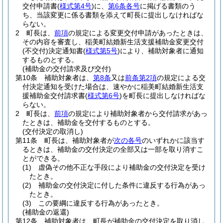
交付申請書
(
様式第4号
)
に、
第6条各号
に掲げる書類のう
ち、当該変更に係る書類を添えて町長に提出しなければな
らない。
2
町長は、
前項
の規定による変更交付申請があったときは、
その内容を審査し、稲美町結婚新生活支援補助金変更交付
(不交付)
決定通知書
(
様式第5号
)
により、補助対象者に通知
するものとする。
(補助金の交付請求及び交付)
第10条
補助対象者は、
第8条
又は
前条第2項
の規定による交
付決定通知を受けた場合は、速やかに稲美町結婚新生活支
援補助金交付請求書
(
様式第6号
)
を町長に提出しなければな
らない。
2
町長は、
前項
の規定により補助対象者から交付請求があっ
たときは、補助金を交付するものとする。
(交付決定の取消し)
第11条
町長は、補助対象者が
次の各号
のいずれかに該当す
るときは、補助金の交付決定の全部又は一部を取り消すこ
とができる。
(1)
虚偽その他不正な手段により補助金の交付決定を受け
たとき。
(2)
補助金の交付決定に付した条件に違反する行為があっ
たとき。
(3)
この要綱に違反する行為があったとき。
(補助金の返還)
第12条
補助対象者は、町長が補助金の交付決定を取り消し