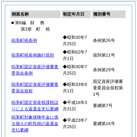
例規名称
制定年月日
種別番号
■ 第6編
財
務
第3章
町
税
◆昭和30年7
稲美町税条例
条例第26号
月25日
◆昭和62年7
稲美町税条例施行規則
規則第11号
月1日
稲美町固定資産評価審査
◆昭和30年7
条例第29号
委員会条例
月25日
固定資産評価審
稲美町固定資産評価審査
◆昭和33年6
査委員会規程第
委員会規程
月1日
1号
稲美町固定資産税課税誤
◆平成16年3
要綱第7号
りによる返還金支払要綱
月31日
稲美町対象保険年金に係
◆平成23年7
る個人の町民税の返還金
要綱第16号
月26日
支払要綱