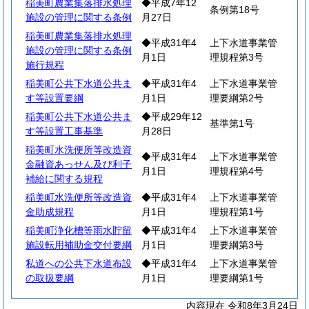
稲美町農業集落排水処理
◆平成7年12
条例第18号
施設の管理に関する条例
月27日
稲美町農業集落排水処理
◆平成31年4
上下水道事業管
施設の管理に関する条例
月1日
理規程第3号
施行規程
稲美町公共下水道公共ま
◆平成31年4
上下水道事業管
す等設置要綱
月1日
理要綱第2号
稲美町公共下水道公共ま
◆平成29年12
基準第1号
す等設置工事基準
月28日
稲美町水洗便所等改造資
◆平成31年4
上下水道事業管
金融資あっせん及び利子
月1日
理規程第4号
補給に関する規程
稲美町水洗便所等改造資
◆平成31年4
上下水道事業管
金助成規程
月1日
理規程第1号
稲美町浄化槽等雨水貯留
◆平成31年4
上下水道事業管
施設転用補助金交付要綱
月1日
理要綱第3号
私道への公共下水道布設
◆平成31年4
上下水道事業管
の取扱要綱
月1日
理要綱第1号
内容現在 令和8年3月24日