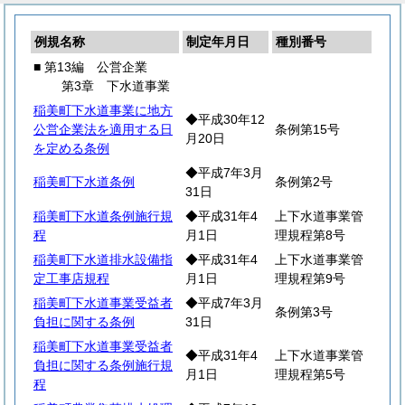
例規名称
制定年月日
種別番号
■ 第13編 公営企業
第3章 下水道事業
稲美町下水道事業に地方
◆平成30年12
公営企業法を適用する日
条例第15号
月20日
を定める条例
◆平成7年3月
稲美町下水道条例
条例第2号
31日
稲美町下水道条例施行規
◆平成31年4
上下水道事業管
程
月1日
理規程第8号
稲美町下水道排水設備指
◆平成31年4
上下水道事業管
定工事店規程
月1日
理規程第9号
稲美町下水道事業受益者
◆平成7年3月
条例第3号
負担に関する条例
31日
稲美町下水道事業受益者
◆平成31年4
上下水道事業管
負担に関する条例施行規
月1日
理規程第5号
程