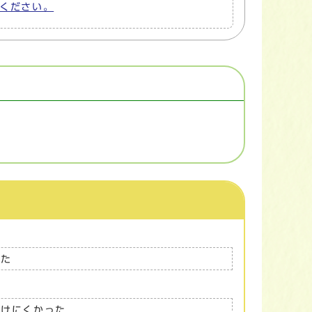
してください。
った
つけにくかった