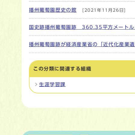
播州葡萄園歴史の館
[2021年11月26日]
国史跡播州葡萄園跡 360.35平方メート
播州葡萄園跡が経済産業省の「近代化産業
この分類に関連する組織
生涯学習課
マイページ