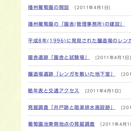
播州葡萄園の開設
[2011年4月1日]
メインメニュー
播州葡萄園の「園舎(管理事務所)の建設」
平成8年(1996)に発見された醸造場のレン
園舎遺跡「園舎と試験場」
[2011年4月1日
醸造場遺跡「レンガを敷いた地下室」
[20
略年表と交通アクセス
[2011年4月1日]
発掘調査「井戸跡と暗渠排水施設跡」
[20
葡萄園池東側地点の発掘調査
[2011年4月1