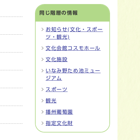
同じ階層の情報
お知らせ(文化・スポー
ツ・観光)
文化会館コスモホール
文化施設
いなみ野ため池ミュー
ジアム
スポーツ
観光
播州葡萄園
指定文化財