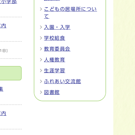
校小学部
こどもの居場所につい
て
案内
入園・入学
学校給食
教育委員会
1日]
人権教育
生涯学習
ふれあい交流館
集
図書館
案内