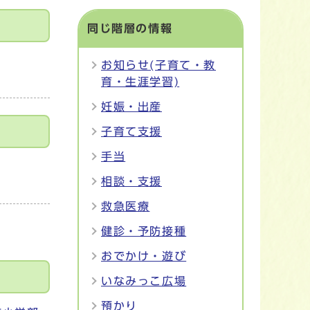
同じ階層の情報
お知らせ(子育て・教
育・生涯学習)
妊娠・出産
子育て支援
手当
相談・支援
救急医療
健診・予防接種
おでかけ・遊び
いなみっこ広場
預かり