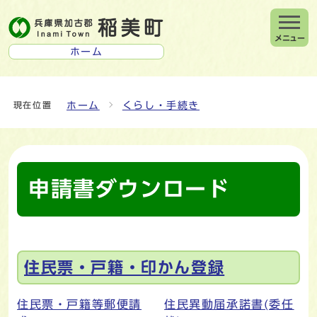
メニュー
ホーム
ホーム
くらし・手続き
現在位置
申請書ダウンロード
メインメニュー
住民票・戸籍・印かん登録
住民票・戸籍等郵便請
住民異動届承諾書(委任