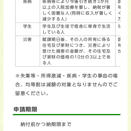
疾病
疾病等により今後引き続き3か月
課税
以上の入院加療を要し、納税が著
年分
しく困難な人(同時に収入が著しく
く総所
減少する人)
万円
学生
学生及び生徒で宿舎に単身で生活
なし
している人
災害
賦課期日後、その人の所有に係る
課税
住宅及び家財につき、災害により
年分
受けた損害の金額が、その住宅及
が1,
び家財の価格の10分の3以上であ
る人
※失業等・所得激減・疾病・学生の事由の場
合、均等割は減額の対象となりませんのでご
留意ください。
申請期限
納付前かつ納期限まで