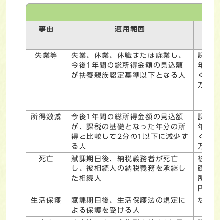
減
事由
適用範囲
失業等
失業、休業、休職または廃業し、
課税
今後1年間の総所得金額の見込額
年分
が扶養親族認定基準以下となる人
く総所
万円
所得激減
今後1年間の総所得金額の見込額
課税
が、課税の基礎となった年分の所
年分
得と比較して2分の1以下に減少す
く総所
る人
万円
死亡
賦課期日後、納税義務者が死亡
被相
し、被相続人の納税義務を承継し
礎と
た相続人
所得金
円以
生活保護
賦課期日後、生活保護法の規定に
なし
よる保護を受ける人