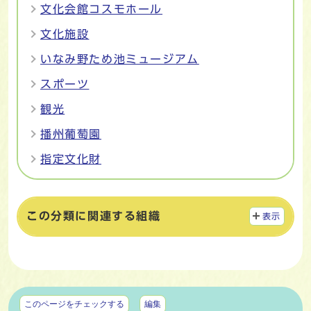
文化会館コスモホール
文化施設
いなみ野ため池ミュージアム
スポーツ
観光
播州葡萄園
指定文化財
この分類に関連する組織
表示
マイページ
このページをチェックする
編集