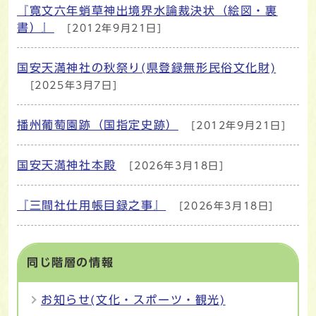
『寛文六年蛸草神出境界水論裁決状（絵図・裏
書）』
[2012年9月21日]
国安天満神社の秋祭り(県登録無形民俗文化財)
[2025年3月7日]
播州葡萄園跡（国指定史跡）
[2012年9月21日]
国安天満神社本殿
[2026年3月18日]
『三間社仕用帳目録之事』
[2026年3月18日]
同じ階層の情報
お知らせ(文化・スポーツ・観光)