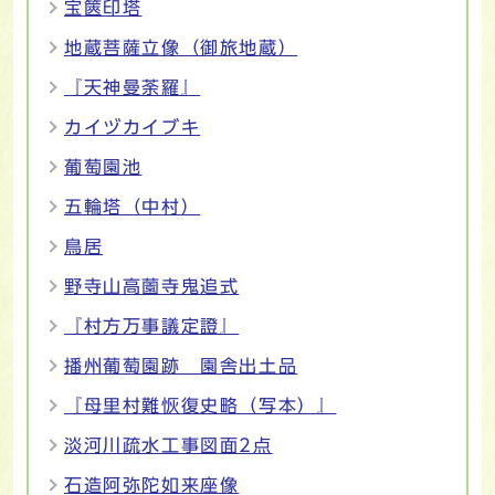
宝篋印塔
地蔵菩薩立像（御旅地蔵）
『天神曼荼羅』
カイヅカイブキ
葡萄園池
五輪塔（中村）
鳥居
野寺山高薗寺鬼追式
『村方万事議定證』
播州葡萄園跡 園舎出土品
『母里村難恢復史略（写本）』
淡河川疏水工事図面2点
石造阿弥陀如来座像