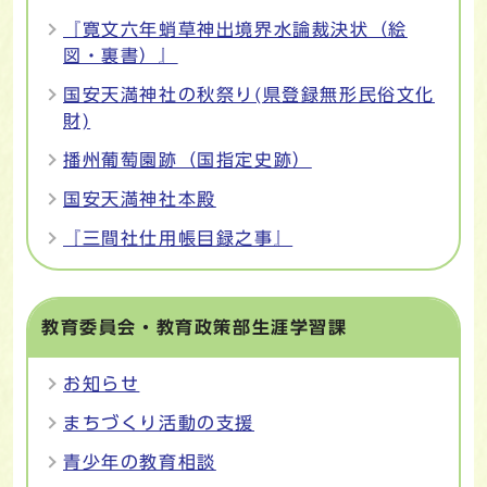
『寛文六年蛸草神出境界水論裁決状（絵
図・裏書）』
国安天満神社の秋祭り(県登録無形民俗文化
財)
播州葡萄園跡（国指定史跡）
国安天満神社本殿
『三間社仕用帳目録之事』
教育委員会・教育政策部生涯学習課
お知らせ
まちづくり活動の支援
青少年の教育相談