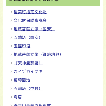
稲美町指定文化財
文化財保護審議会
地蔵菩薩立像（国安）
五輪塔（国安）
宝篋印塔
地蔵菩薩立像（御旅地蔵）
『天神曼荼羅』
カイヅカイブキ
葡萄園池
五輪塔（中村）
鳥居
野寺山高薗寺鬼追式