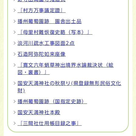
『村方万事議定證』
播州葡萄園跡 園舎出土品
『母里村難恢復史略（写本）』
淡河川疏水工事図面2点
石造阿弥陀如来座像
『寛文六年蛸草神出境界水論裁決状（絵
図・裏書）』
国安天満神社の秋祭り(県登録無形民俗文化
財)
播州葡萄園跡（国指定史跡）
国安天満神社本殿
『三間社仕用帳目録之事』