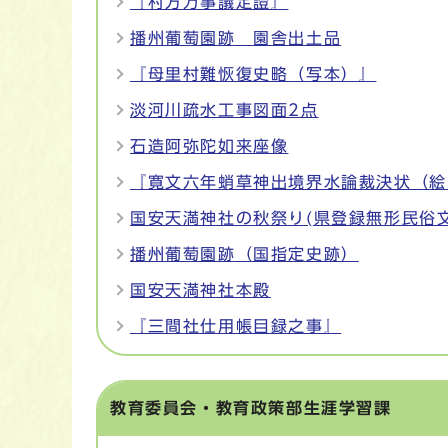
『村方万事議定證』
播州葡萄園跡 園舎出土品
『母里村難恢復史略（写本）』
淡河川疏水工事図面2点
石造阿弥陀如来座像
『寛文六年蛸草神出境界水論裁決状（絵
国安天満神社の秋祭り(県登録無形民俗文
播州葡萄園跡（国指定史跡）
国安天満神社本殿
『三間社仕用帳目録之事』
教育委員会・教育政策部生涯学習課