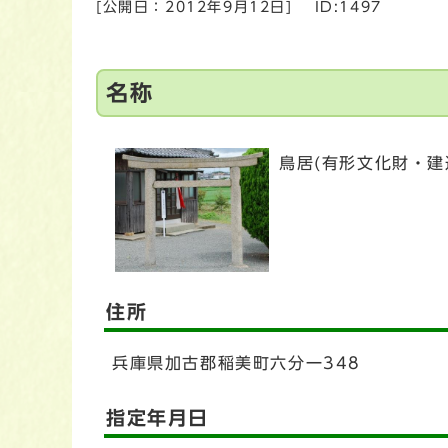
[公開日：
2012年9月12日
]
ID:1497
名称
鳥居(有形文化財・建
住所
兵庫県加古郡稲美町六分一348
指定年月日