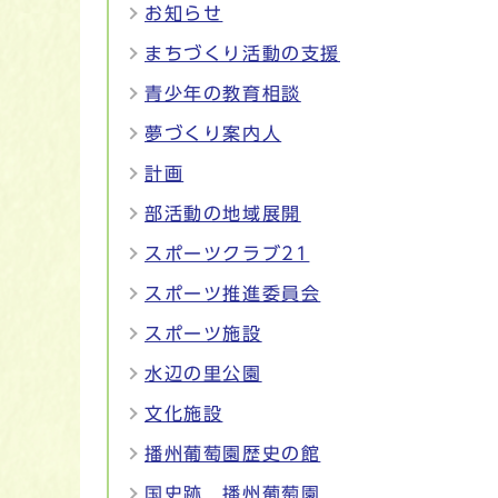
お知らせ
まちづくり活動の支援
青少年の教育相談
夢づくり案内人
計画
部活動の地域展開
スポーツクラブ21
スポーツ推進委員会
スポーツ施設
水辺の里公園
文化施設
播州葡萄園歴史の館
国史跡 播州葡萄園