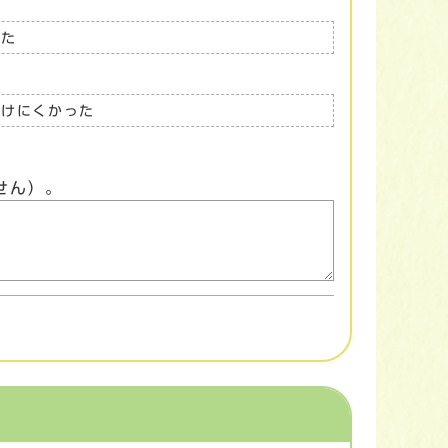
った
つけにくかった
せん）。