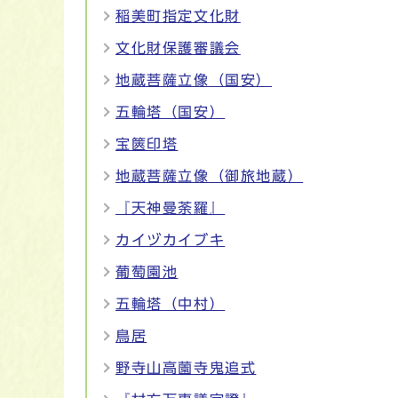
稲美町指定文化財
文化財保護審議会
地蔵菩薩立像（国安）
五輪塔（国安）
宝篋印塔
地蔵菩薩立像（御旅地蔵）
『天神曼荼羅』
カイヅカイブキ
葡萄園池
五輪塔（中村）
鳥居
野寺山高薗寺鬼追式