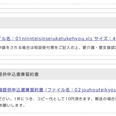
1ninnteisinseiuketukehyou.xls サイズ：45
申請をされる場合は相談受付票をご記入の上、要介護・要支援認
提供申込書兼誓約書
込書兼誓約書 (ファイル名：02jouhouteikyou_ke
ださい。1件につき、コピー代として10円頂きます。郵送の場合
をお願いします。