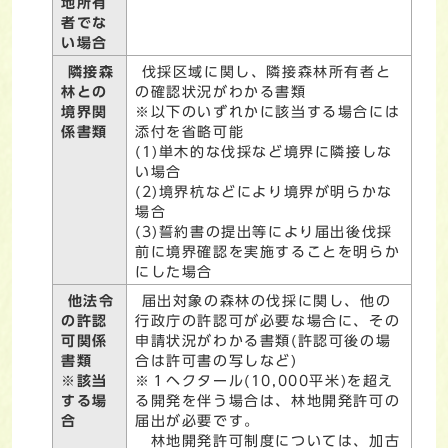
地所有
者でな
い場合
隣接森
伐採区域に関し、隣接森林所有者と
林との
の確認状況がわかる書類
境界関
※以下のいずれかに該当する場合には
係書類
添付を省略可能
(1)単木的な伐採など境界に隣接しな
い場合
(2)境界杭などにより境界が明らかな
場合
(3)誓約書の提出等により届出後伐採
前に境界確認を実施することを明らか
にした場合
他法令
届出対象の森林の伐採に関し、他の
の許認
行政庁の許認可が必要な場合に、その
可関係
申請状況がわかる書類(許認可後の場
書類
合は許可書の写しなど)
※該当
※１ヘクタール(10,000平米)を超え
する場
る開発を伴う場合は、林地開発許可の
合
届出が必要です。
林地開発許可制度については、加古