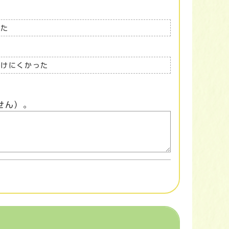
った
つけにくかった
せん）。