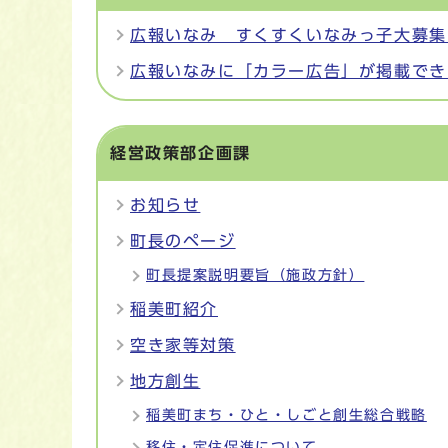
広報いなみ すくすくいなみっ子大募集
広報いなみに「カラー広告」が掲載でき
経営政策部企画課
お知らせ
町長のページ
町長提案説明要旨（施政方針）
稲美町紹介
空き家等対策
地方創生
稲美町まち・ひと・しごと創生総合戦略
移住・定住促進について