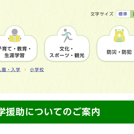
標準
文字サイズ
子育て・教育・
文化・
防災・防犯
生涯学習
スポーツ・観光
入園・入学
小学校
 就学援助についてのご案内