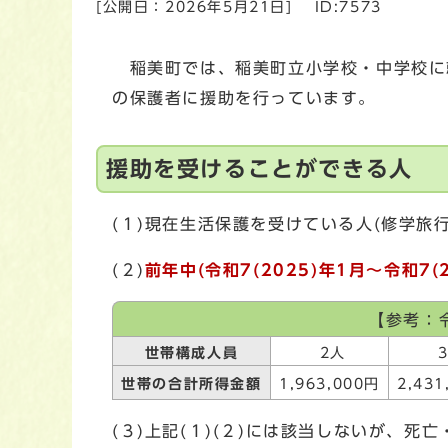
[公開日：
2026年5月21日
]
ID:7573
稲美町では、稲美町立小学校・中学校に
の保護者に援助を行っています。
援助を受けることができる人
(１)現在生活保護を受けている人(修学旅
(２)
前年中
(令和7(2025)年1月～令和7(2
【参考：令
世帯構成人員
2人
3
世帯の合計所得金額
1,963,000円
2,431
(３)上記(１)(２)には該当しないが、