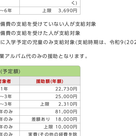
く)
1～6年
上限 3,690円
品準備費の支給を受けていない人が支給対象
品準備費の支給を受けた人が支給対象
校に入学予定の児童のみ支給対象(支給時期は、令和9(202
業アルバム代のみの援助となります。
(予定額)
対象者
援助額(年額)
1年
22,730円
2～3年
25,000円
1～3年
上限 2,310円
1年のみ
81,000円
1年のみ
差額あり 18,000円
3年のみ
上限 10,000円
3年のみ
実費(その他の経費を除