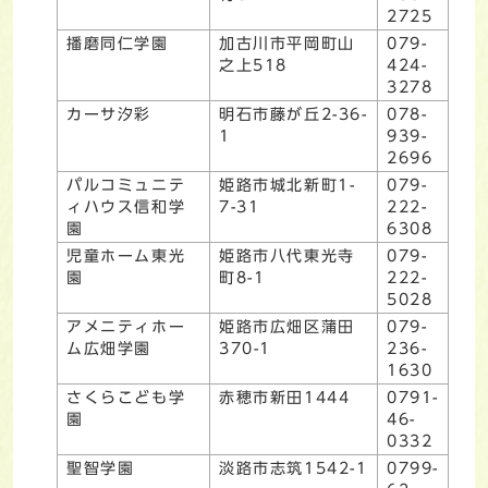
2725
播磨同仁学園
加古川市平岡町山
079-
之上518
424-
3278
カーサ汐彩
明石市藤が丘2-36-
078-
1
939-
2696
パルコミュニテ
姫路市城北新町1-
079-
ィハウス信和学
7-31
222-
園
6308
児童ホーム東光
姫路市八代東光寺
079-
園
町8-1
222-
5028
アメニティホー
姫路市広畑区蒲田
079-
ム広畑学園
370-1
236-
1630
さくらこども学
赤穂市新田1444
0791-
園
46-
0332
聖智学園
淡路市志筑1542-1
0799-