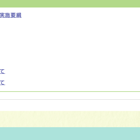
実施要綱
て
て