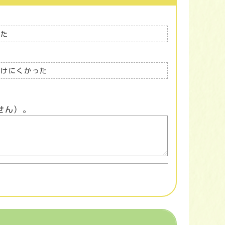
った
つけにくかった
せん）。