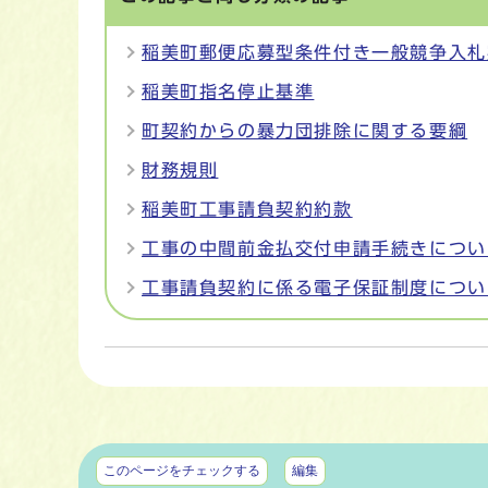
稲美町郵便応募型条件付き一般競争入札
稲美町指名停止基準
町契約からの暴力団排除に関する要綱
財務規則
稲美町工事請負契約約款
工事の中間前金払交付申請手続きについ
工事請負契約に係る電子保証制度につい
マイページ
このページをチェックする
編集