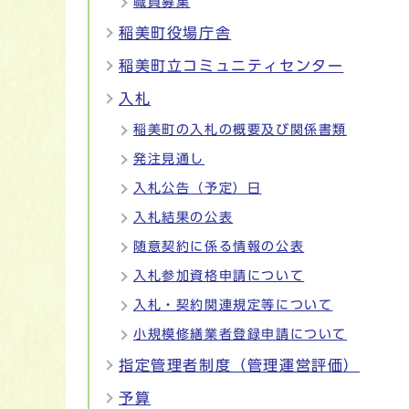
職員募集
稲美町役場庁舎
稲美町立コミュニティセンター
入札
稲美町の入札の概要及び関係書類
発注見通し
入札公告（予定）日
入札結果の公表
随意契約に係る情報の公表
入札参加資格申請について
入札・契約関連規定等について
小規模修繕業者登録申請について
指定管理者制度（管理運営評価）
予算