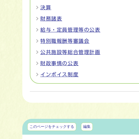
決算
財務諸表
給与・定員管理等の公表
特別職報酬等審議会
公共施設等総合管理計画
財政事情の公表
インボイス制度
マイページ
このページをチェックする
編集