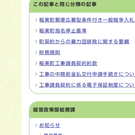
この記事と同じ分類の記事
稲美町郵便応募型条件付き一般競争入札
稲美町指名停止基準
町契約からの暴力団排除に関する要綱
財務規則
稲美町工事請負契約約款
工事の中間前金払交付申請手続きについ
工事請負契約に係る電子保証制度につい
経営政策部総務課
お知らせ