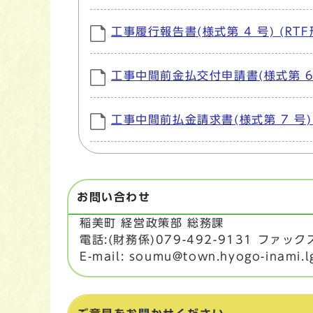
工事履行報告書(様式第 4 号) (RTF
工事中間前金払交付申請書(様式第 6 号
工事中間前払金請求書(様式第 7 号) (
お問い合わせ
稲美町 経営政策部 総務課
電話:(財務係)079-492-9131 ファックス:
E-mail: soumu@town.hyogo-inami.l