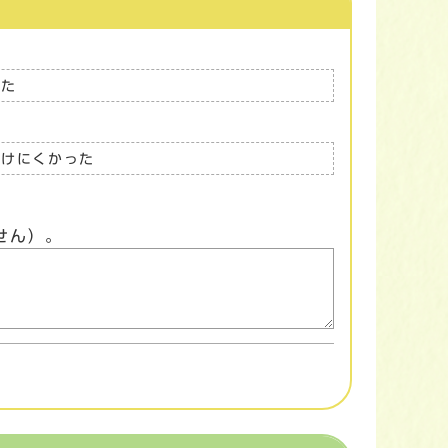
った
つけにくかった
せん）。