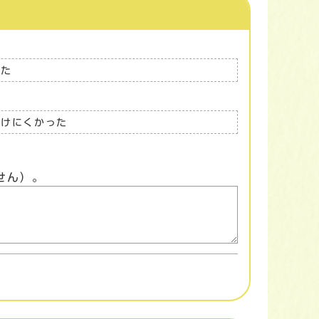
った
つけにくかった
せん）。