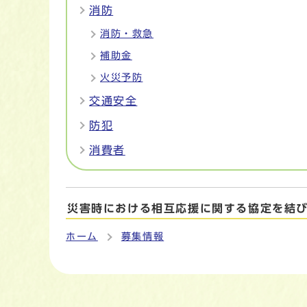
消防
消防・救急
補助金
火災予防
交通安全
防犯
消費者
災害時における相互応援に関する協定を結
ホーム
募集情報