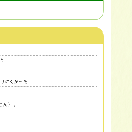
った
つけにくかった
せん）。