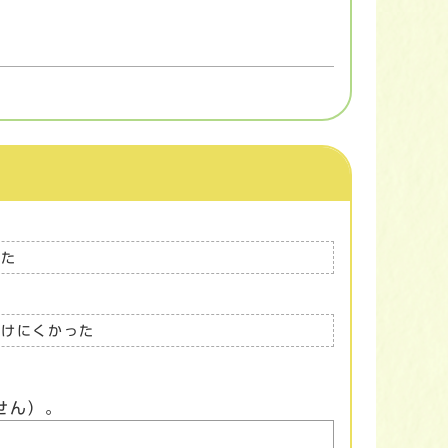
った
つけにくかった
せん）。