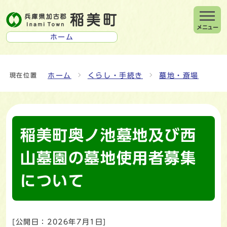
メニュー
ホーム
ホーム
くらし・手続き
墓地・斎場
現在位置
稲美町奥ノ池墓地及び西
山墓園の墓地使用者募集
について
[公開日：
2026年7月1日
]