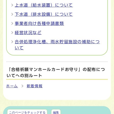
上水道（給水装置）について
下水道（排水設備）について
事業者向け各種申請書類
経営状況など
合併処理浄化槽、雨水貯留施設の補助につ
いて
「合格祈願マンホールカードお守り」の配布につ
いてへの別ルート
ホーム
新着情報
マイページ
このページをチェックする
編集