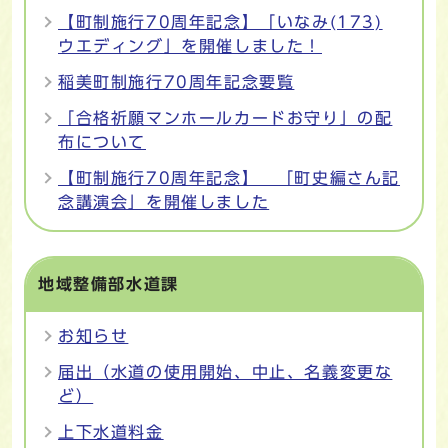
【町制施行70周年記念】「いなみ(173)
ウエディング」を開催しました！
稲美町制施行70周年記念要覧
「合格祈願マンホールカードお守り」の配
布について
【町制施行70周年記念】 「町史編さん記
念講演会」を開催しました
地域整備部水道課
お知らせ
届出（水道の使用開始、中止、名義変更な
ど）
上下水道料金