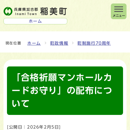
メニュー
ホーム
ホーム
町政情報
町制施行70周年
現在位置
「合格祈願マンホールカ
ードお守り」の配布につ
いて
[公開日：
2026年2月5日
]