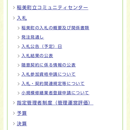
稲美町立コミュニティセンター
入札
稲美町の入札の概要及び関係書類
発注見通し
入札公告（予定）日
入札結果の公表
随意契約に係る情報の公表
入札参加資格申請について
入札・契約関連規定等について
小規模修繕業者登録申請について
指定管理者制度（管理運営評価）
予算
決算