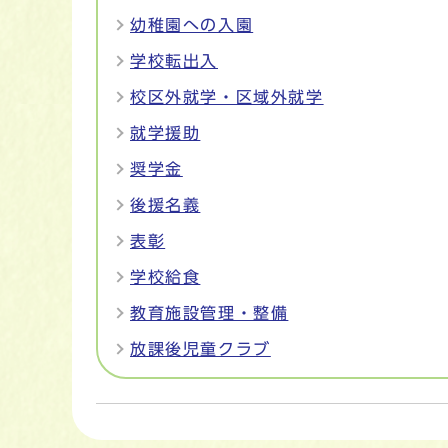
幼稚園への入園
学校転出入
校区外就学・区域外就学
就学援助
奨学金
後援名義
表彰
学校給食
教育施設管理・整備
放課後児童クラブ