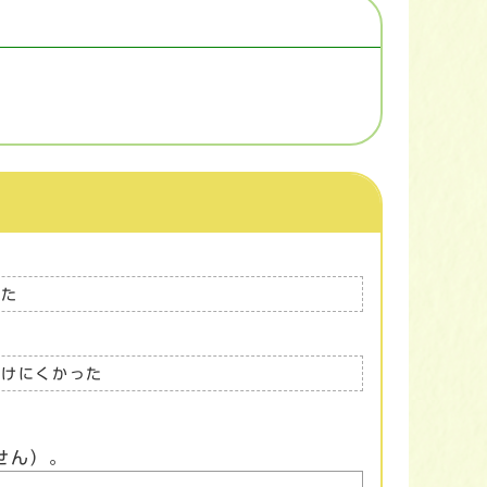
った
つけにくかった
せん）。