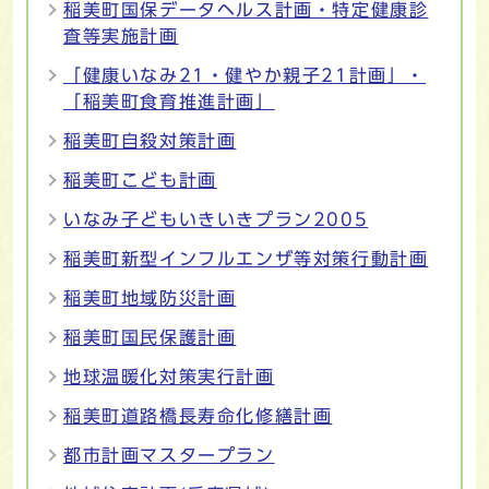
稲美町国保データヘルス計画・特定健康診
査等実施計画
「健康いなみ21・健やか親子21計画」・
「稲美町食育推進計画」
稲美町自殺対策計画
稲美町こども計画
いなみ子どもいきいきプラン2005
稲美町新型インフルエンザ等対策行動計画
稲美町地域防災計画
稲美町国民保護計画
地球温暖化対策実行計画
稲美町道路橋長寿命化修繕計画
都市計画マスタープラン