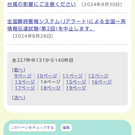
台風の影響にご注意ください
[2024年8月30日]
全国瞬時警報システム(Jアラート)による全国一斉
情報伝達試験(第2回)を中止します。
[2024年8月28日]
全227件中131から140件目
[
前へ
]
9ページ
10ページ
11ページ
12ページ
13ページ
14ページ
15ページ
16ページ
17ページ
18ページ
19ページ
[
次へ
]
マイページ
このページをチェックする
編集