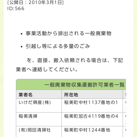
[公開日：
2010年3月1日
]
ID:566
事業活動から排出される一般廃棄物
引越し等による多量のごみ
を、直接、搬入依頼される場合は、下記
業者へ連絡してください。
一般廃棄物収集運搬許可業者一覧
業者名
所在地
電話
いけだ興産(株)
稲美町中村1137番地の1
079-
322
稲美清掃
稲美町加古4119番地の4
079-
348
(有)岡田清掃社
稲美町中村1244番地
079-
310