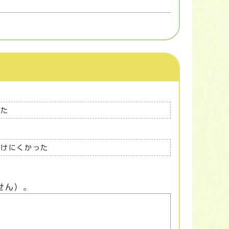
った
つけにくかった
せん）。