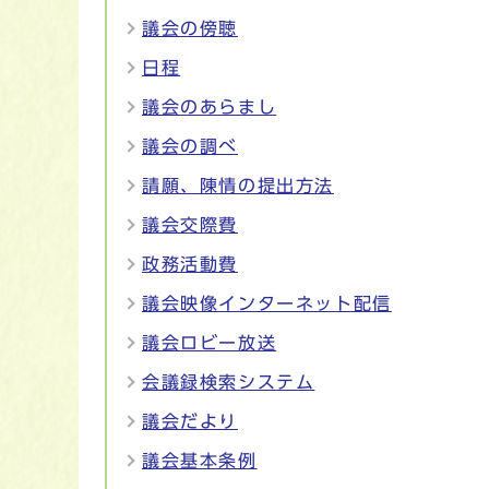
議会の傍聴
日程
議会のあらまし
議会の調べ
請願、陳情の提出方法
議会交際費
政務活動費
議会映像インターネット配信
議会ロビー放送
会議録検索システム
議会だより
議会基本条例