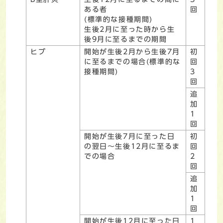
ある者
回
(標準的な接種期間)
生後2月に至った時から生
後9月に至るまでの期間
ヒブ
開始が生後2月から生後7月
初
に至るまでの場合(標準的な
回
接種期間)
3
回
追
加
1
回
開始が生後7月に至った日
初
の翌日～生後12月に至るま
回
での場合
2
回
追
加
1
回
開始が生後12月に至った日
1