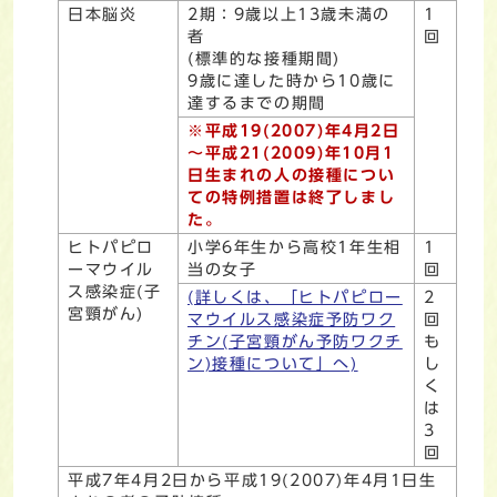
日本脳炎
2期：9歳以上13歳未満の
1
者
回
(標準的な接種期間)
9歳に達した時から10歳に
達するまでの期間
※平成19(2007)年4月2日
～平成21(2009)年10月1
日生まれの人の接種につい
ての特例措置は終了しまし
た。
ヒトパピロ
小学6年生から高校1年生相
1
ーマウイル
当の女子
回
ス感染症(子
(詳しくは、「ヒトパピロー
2
宮頸がん)
マウイルス感染症予防ワク
回
チン(子宮頸がん予防ワクチ
も
ン)接種について」へ)
し
く
は
3
回
平成7年4月2日から平成19(2007)年4月1日生