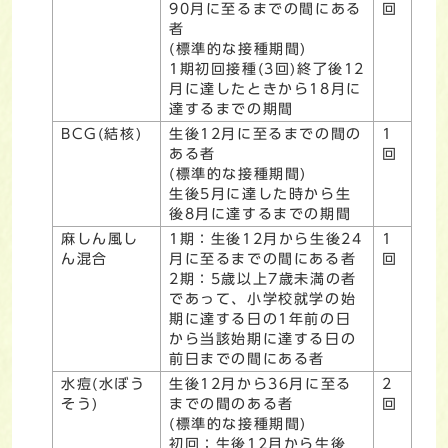
90月に至るまでの間にある
回
者
(標準的な接種期間)
1期初回接種(3回)終了後12
月に達したときから18月に
達するまでの期間
BCG(結核)
生後12月に至るまでの間の
1
ある者
回
(標準的な接種期間)
生後5月に達した時から生
後8月に達するまでの期間
麻しん風し
1期：生後12月から生後24
1
ん混合
月に至るまでの間にある者
回
2期：5歳以上7歳未満の者
であって、小学校就学の始
期に達する日の1年前の日
から当該始期に達する日の
前日までの間にある者
水痘(水ぼう
生後12月から36月に至る
2
そう)
までの間のある者
回
(標準的な接種期間)
初回：生後12月から生後