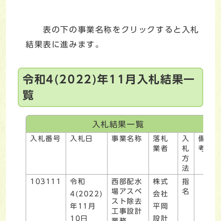
表の下の事業名称をクリックすると入札
結果表に進みます。
令和4(2022)年11月入札結果一
覧
入札結果一覧
入札番号
入札日
事業名称
落札
入
備
業者
札
考
方
法
103111
令和
西部配水
株式
指
場アスベ
名
4(2022)
会社
スト除去
年11月
平岡
工事設計
10日
設計
業務