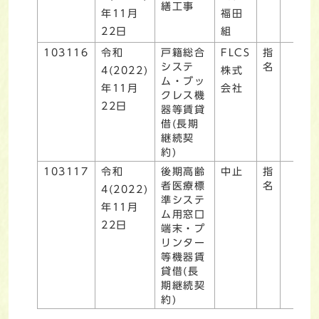
繕工事
年11月
福田
22日
組
103116
令和
戸籍総合
FLCS
指
システ
名
4(2022)
株式
ム・ブッ
年11月
会社
クレス機
22日
器等賃貸
借(長期
継続契
約)
103117
令和
後期高齢
中止
指
者医療標
名
4(2022)
準システ
年11月
ム用窓口
22日
端末・プ
リンター
等機器賃
貸借(長
期継続契
約)