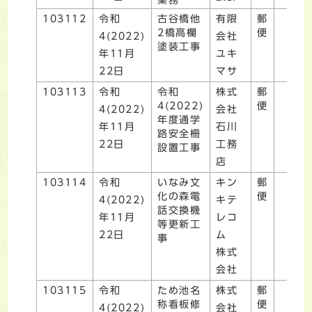
103112
令和
古谷橋他
有限
郵
2橋高欄
便
4(2022)
会社
塗装工事
年11月
ユキ
22日
マサ
103113
令和
令和
株式
郵
4(2022)
便
4(2022)
会社
年度通学
年11月
石川
路安全柵
22日
工務
設置工事
店
103114
令和
いなみ文
キン
郵
化の森電
便
4(2022)
キテ
話交換機
年11月
レコ
等更新工
22日
ム
事
株式
会社
103115
令和
ため池名
株式
郵
称看板修
便
4(2022)
会社