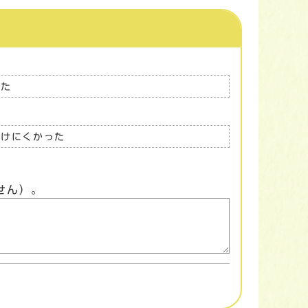
った
つけにくかった
せん）。